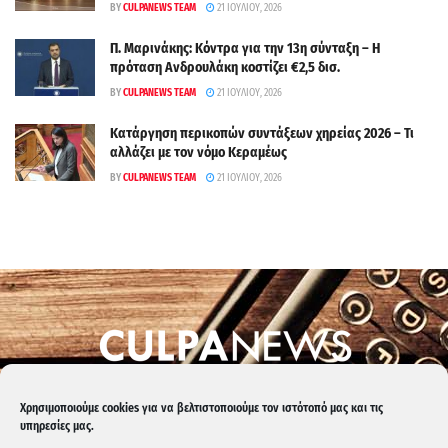
BY
CULPANEWS TEAM
21 ΙΟΥΛΊΟΥ, 2026
Π. Μαρινάκης: Κόντρα για την 13η σύνταξη – Η
πρόταση Ανδρουλάκη κοστίζει €2,5 δισ.
BY
CULPANEWS TEAM
21 ΙΟΥΛΊΟΥ, 2026
Κατάργηση περικοπών συντάξεων χηρείας 2026 – Τι
αλλάζει με τον νόμο Κεραμέως
BY
CULPANEWS TEAM
21 ΙΟΥΛΊΟΥ, 2026
Culpa
Finance & Media
Χρησιμοποιούμε cookies για να βελτιστοποιούμε τον ιστότοπό μας και τις
υπηρεσίες μας.
Επικοινωνία:
info@culpanews.gr