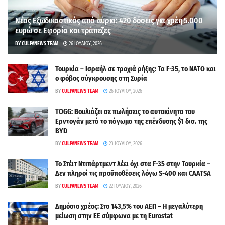
Νέος Εξωδικαστικός από αύριο: 420 δόσεις για χρέη 5.000
ευρώ σε Εφορία και τράπεζες
BY
CULPANEWS TEAM
26 ΙΟΥΛΊΟΥ, 2026
Τουρκία – Ισραήλ σε τροχιά ρήξης: Τα F-35, το ΝΑΤΟ και
ο φόβος σύγκρουσης στη Συρία
BY
CULPANEWS TEAM
26 ΙΟΥΛΊΟΥ, 2026
TOGG: Βουλιάζει σε πωλήσεις το αυτοκίνητο του
Ερντογάν μετά το πάγωμα της επένδυσης $1 δισ. της
BYD
BY
CULPANEWS TEAM
23 ΙΟΥΛΊΟΥ, 2026
Το Στέιτ Ντιπάρτμεντ λέει όχι στα F-35 στην Τουρκία –
Δεν πληροί τις προϋποθέσεις λόγω S-400 και CAATSA
BY
CULPANEWS TEAM
22 ΙΟΥΛΊΟΥ, 2026
Δημόσιο χρέος: Στο 143,5% του ΑΕΠ – Η μεγαλύτερη
μείωση στην ΕΕ σύμφωνα με τη Eurostat