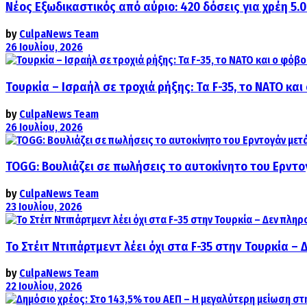
Νέος Εξωδικαστικός από αύριο: 420 δόσεις για χρέη 5.
by
CulpaNews Team
26 Ιουλίου, 2026
Τουρκία – Ισραήλ σε τροχιά ρήξης: Τα F-35, το ΝΑΤΟ κ
by
CulpaNews Team
26 Ιουλίου, 2026
TOGG: Βουλιάζει σε πωλήσεις το αυτοκίνητο του Ερντο
by
CulpaNews Team
23 Ιουλίου, 2026
Το Στέιτ Ντιπάρτμεντ λέει όχι στα F-35 στην Τουρκία –
by
CulpaNews Team
22 Ιουλίου, 2026