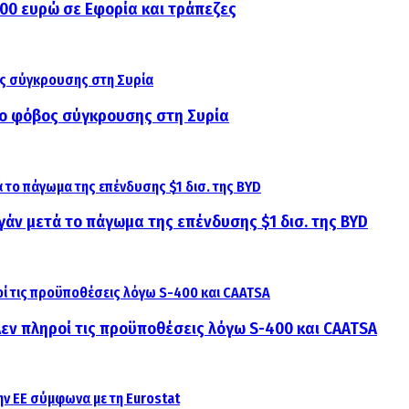
000 ευρώ σε Εφορία και τράπεζες
αι ο φόβος σύγκρουσης στη Συρία
γάν μετά το πάγωμα της επένδυσης $1 δισ. της BYD
 Δεν πληροί τις προϋποθέσεις λόγω S-400 και CAATSA