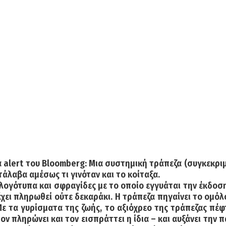
να alert του Bloomberg: Μια συστημική τράπεζα (συγκεκρ
τάλαβα αμέσως τι γινόταν και το κοίταξα.
λογότυπα και σφραγίδες με το οποίο εγγυάται την έκδοση
 έχει πληρωθεί ούτε δεκαράκι. Η τράπεζα πηγαίνει το ομό
 τα γυρίσματα της ζωής, το αξιόχρεο της τράπεζας πέφτ
 τον πληρώνει και τον εισπράττει η ίδια – και αυξάνει τη