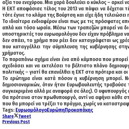
αξία του ενεχύρου. Μια χαρά δουλεύει ο κύκλος – αρκεί ν
Η ΕΚΤ αποφάσισε τέλος του 2013 να πάψει να δέχεται τ
τότε έγινε το κλάμα της Βούρτση και είχε ήδη τελειώσε
Το ιδιαίτερα ενδιαφέρον είναι πως με τις πρόσφατες απ
απλά και τόσο ωραία. Μέσω των τραπεζών μπορεί να διο
υποστηρικτές του ευρωομολόγου δεν είχαν πρόβλημα να 
δεν σπάει, το χρήμα που ρέει δεν καταγράφεται ως χρ
που καταγγέλλει την σύμπλευση της κυβέρνησης στην
χρήματος.
Το παραπάνω σχήμα είναι ένα από κάμποσα που μπορεί να
σχεδιάσει και να εκτελέσει το βέλτιστο πλάνο δημιου
πολιτικής – γιατί θα επανέλθει η ΕΚΤ στα πρότερα και ο
Το ερώτημα είναι κατά πόσον η κυβέρνηση μπορεί. Ν
δημοσιονομικών, όταν ήταν Ευρωβουλευτής τραβούσε το
συγκεκριμένα αλλά με αναφορά σε όλες). Ο υφυπουργός επ
Θα πρότεινα στον πρωθυπουργό, αντί να αφήνει κάθε στ
που θα μπορεί να τρέξει το πράγμα, χωρίς να καταστρ
Tags:
Ευρωομόλογο
Ευρώπη
Προκοπάκης
Share
Tweet
Previous Post