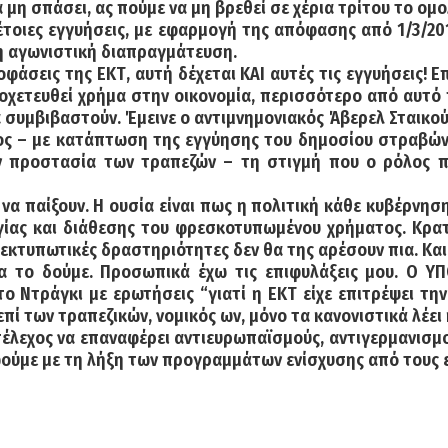
α μη σπάσει, ας πούμε να μη βρεθεί σε χέρια τρίτου το ομ
έτοιες εγγυήσεις, με εφαρμογή της απόφασης από 1/3/2
ι η αγωνιστική διαπραγμάτευση.
οφάσεις της ΕΚΤ, αυτή δέχεται ΚΑΙ αυτές τις εγγυήσεις! 
χετευθεί χρήμα στην οικονομία, περισσότερο από αυτό π
συμβιβαστούν. Έμεινε ο αντιμνημονιακός Άβερελ Σταικού
έος – με κατάπτωση της εγγύησης του δημοσίου στραβώνε
 προστασία των τραπεζών – τη στιγμή που ο ρόλος πο
 παίξουν. Η ουσία είναι πως η πολιτική κάθε κυβέρνησης
ργίας και διάθεσης του φρεσκοτυπωμένου χρήματος. Κρα
ι εκτυπωτικές δραστηριότητες δεν θα της αρέσουν πια. Και
α το δούμε. Προσωπικά έχω τις επιφυλάξεις μου. Ο ΥΠ
 Ντράγκι με ερωτήσεις “γιατί η ΕΚΤ είχε επιτρέψει τη
ί των τραπεζικών, νομικός ων, μόνο τα κανονιστικά λέει 
έλεχος να επαναφέρει αντιευρωπαϊσμούς, αντιγερμανισμού
αφούμε με τη λήξη των προγραμμάτων ενίσχυσης από τους