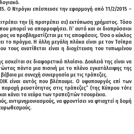
ολογιακό.
015. Ο Ντράγκι επέσπευσε την εφαρμογή από 11/2/2015 –
Επιτρέπει την (ή προτρέπει σε) εκτύπωση χρήματος. Τόσο
ου μπορεί να απορροφήσει. Γι’ αυτό και οι διαπρύσσιοι
ρας να προβληματίζεται με τις αποφάσεις. Όσο ο κύκλος
ι το πράγμα. Η άλλη μεγάλη πλάκα είναι με τον Τσίπρα
υ τους ανατίθεται είναι η διοχέτευση του τυπωμένου
 ασκείται σε διαφορετικό πλαίσιο. Δουλειά της είναι να
τώντας πάντα μια πισινή με το πλάνο εγκατάλειψης της
 βέβαια με συνεχή συνεργασία με τις τράπεζες.
ΟΙΚ είναι αυτός που βλέπουμε. Ο υφυπουργός επί των
ν παροχή ρευστότητας στις τράπεζες” (της Κύπρου τότε
και κάνει τα νεύρα των τραπεζιτών τσουρέκια.
ς, αντιμνημονιασμούς, να φροντίσει να φτιαχτεί η δομή
 ευρωθεσμούς.