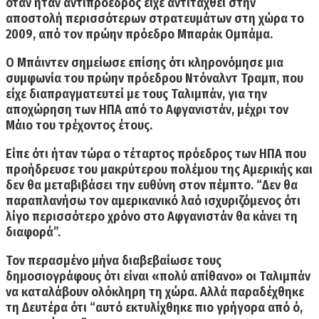
όταν ήταν αντιπρόεδρος
είχε αντιταχθεί στην
αποστολή περισσότερων στρατευμάτων
στη χώρα το
2009, από τον πρώην πρόεδρο Μπαράκ Ομπάμα.
Ο Μπάιντεν σημείωσε επίσης ότι κληρονόμησε μια
συμφωνία του πρώην πρόεδρου
Ντόναλντ Τραμπ,
που
είχε διαπραγματευτεί με τους Ταλιμπάν,
για την
αποχώρηση των ΗΠΑ από το Αφγανιστάν, μέχρι τον
Μάιο του τρέχοντος έτους.
Είπε ότι ήταν τώρα ο τέταρτος πρόεδρος των ΗΠΑ που
προήδρευσε του μακρύτερου πολέμου της Αμερικής και
δεν θα μεταβιβάσει την ευθύνη στον πέμπτο. “Δεν θα
παραπλανήσω τον αμερικανικό λαό ισχυριζόμενος ότι
λίγο περισσότερο χρόνο στο Αφγανιστάν θα κάνει τη
διαφορά”.
Τον περασμένο μήνα διαβεβαίωσε τους
δημοσιογράφους ότι είναι «πολύ απίθανο» οι Ταλιμπάν
να καταλάβουν ολόκληρη τη χώρα. Αλλά παραδέχθηκε
τη Δευτέρα ότι “αυτό εκτυλίχθηκε πιο γρήγορα από ό,