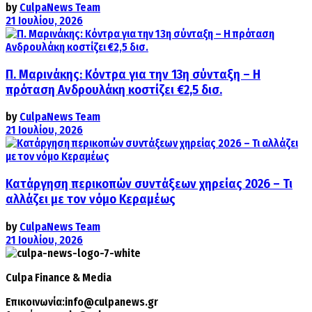
by
CulpaNews Team
21 Ιουλίου, 2026
Π. Μαρινάκης: Κόντρα για την 13η σύνταξη – Η
πρόταση Ανδρουλάκη κοστίζει €2,5 δισ.
by
CulpaNews Team
21 Ιουλίου, 2026
Κατάργηση περικοπών συντάξεων χηρείας 2026 – Τι
αλλάζει με τον νόμο Κεραμέως
by
CulpaNews Team
21 Ιουλίου, 2026
Culpa
Finance & Media
Επικοινωνία:
info@culpanews.gr