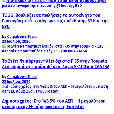
TOGG: Βουλιάζει σε πωλήσεις το αυτοκίνητο του
Ερντογάν μετά το πάγωμα της επένδυσης $1 δισ. της
BYD
by
CulpaNews Team
23 Ιουλίου, 2026
Το Στέιτ Ντιπάρτμεντ λέει όχι στα F-35 στην Τουρκία –
Δεν πληροί τις προϋποθέσεις λόγω S-400 και CAATSA
by
CulpaNews Team
22 Ιουλίου, 2026
Δημόσιο χρέος: Στο 143,5% του ΑΕΠ – Η μεγαλύτερη
μείωση στην ΕΕ σύμφωνα με τη Eurostat