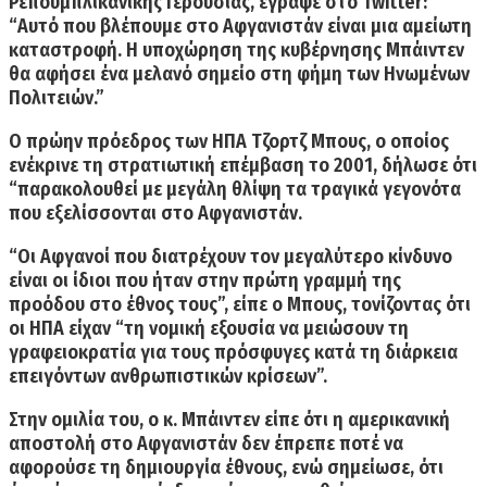
Ρεπουμπλικανικής Γερουσίας, έγραψε στο Twitter:
“Αυτό που βλέπουμε στο Αφγανιστάν είναι μια αμείωτη
καταστροφή. Η υποχώρηση της κυβέρνησης Μπάιντεν
θα αφήσει ένα
μελανό σημείο στη φήμη των Ηνωμένων
Πολιτειών.”
Ο
πρώην πρόεδρος των ΗΠΑ Τζορτζ Μπους,
ο οποίος
ενέκρινε τη στρατιωτική επέμβαση το 2001, δήλωσε ότι
“παρακολουθεί με μεγάλη θλίψη τα τραγικά γεγονότα
που εξελίσσονται στο Αφγανιστάν.
“Οι Αφγανοί που διατρέχουν τον μεγαλύτερο κίνδυνο
είναι οι ίδιοι που ήταν στην πρώτη γραμμή της
προόδου στο έθνος τους”, είπε ο Μπους, τονίζοντας ότι
οι ΗΠΑ είχαν “τη νομική εξουσία να μειώσoυν τη
γραφειοκρατία για τους πρόσφυγες κατά τη διάρκεια
επειγόντων ανθρωπιστικών κρίσεων”.
Στην ομιλία του, ο κ. Μπάιντεν είπε ότι η αμερικανική
αποστολή στο Αφγανιστάν
δεν έπρεπε ποτέ να
αφορούσε τη δημιουργία έθνους,
ενώ σημείωσε, ότι