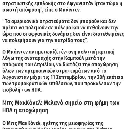
στρατιωτικής εμπλοκής στο Αφγανιστάν ήταν τώρα η
σωστή απόφαση”, είπε ο Μπάιντεν.
“Τα αμερικανικά στρατεύματα δεν μπορούν και δεν
πρέπει να πολεμούν σε πόλεμο και να πεθαίνουν την
ώρα που οι αφγανικές δυνάμεις δεν είναι διατεθειμένες
να πολεμήσουν για την πατρίδα τους”.
Ο Μπάιντεν αντιμετωπίζει έντονη πολιτική κριτική
λόγω της αναταραχής στην Καμπούλ μετά την
απόφαση του Απριλίου,
να διατάξει την αποχώρηση
όλων των αμερικανικών στρατευμάτων
από το
Αφγανιστάν
μέχρι τις 11 Σεπτεμβρίου,
την 20ή επέτειο
των τρομοκρατικών επιθέσεων, που προκάλεσαν την
εισβολή των ΗΠΑ.
Μιτς ΜακΚόνελ: Μελανό σημείο στη φήμη των
ΗΠΑ η αποχώρηση
Ο
Μιτς ΜακΚόνελ,
ηγέτης της μειοψηφίας της