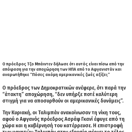
Ο πρόεδρος Τζο Μπάιντεν δήλωσε ότι αυτός είναι πίσω από την
απόφαση για την αποχώρηση των ΗΠΑ από το Αφγανιστάν και
αναρωτήθηκε “Πόσες ακόμη αμερικανικές ζωές αξίζει;”
Ο πρόεδρος των Δημοκρατικών ανέφερε, ότι παρά την
“άτακτη” αποχώρηση, “δεν υπήρξε ποτέ καλύτερη
στιγμή για να αποσυρθούν οι αμερικανικές δυνάμεις”.
Την Κυριακή, οι Ταλιμπάν ανακοίνωσαν τη νίκη τους,
αφού ο Αφγανός πρόεδρος Ασράφ Γκανί έφυγε από τη
χώρα και η κυβέρνησή του κατέρρευσε. Η επιστροφή
των μαχητών-Ταλιμπάν στην εξουσία φέρνει το τέλος,