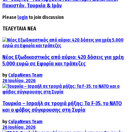
Πακιστάν, Τουρκία & Ιράν
Please
login
to join discussion
ΤΕΛΕΥΤΑΙΑ ΝΕΑ
Νέος Εξωδικαστικός από αύριο: 420 δόσεις για χρέη
5.000 ευρώ σε Εφορία και τράπεζες
by
CulpaNews Team
26 Ιουλίου, 2026
Τουρκία – Ισραήλ σε τροχιά ρήξης: Τα F-35, το ΝΑΤΟ
και ο φόβος σύγκρουσης στη Συρία
by
CulpaNews Team
26 Ιουλίου, 2026