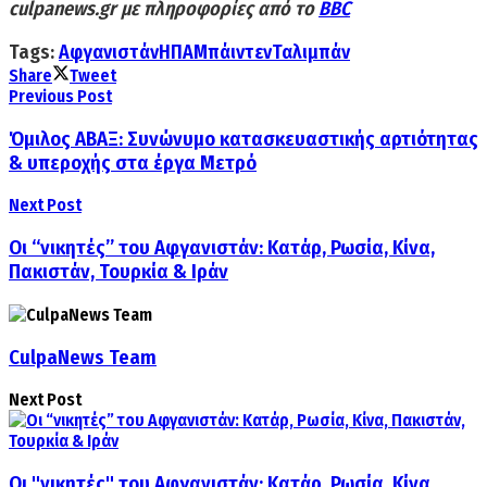
culpanews.gr
με πληροφορίες από το
BBC
Tags:
Αφγανιστάν
ΗΠΑ
Μπάιντεν
Ταλιμπάν
Share
Tweet
Previous Post
Όμιλος ΑΒΑΞ: Συνώνυμο κατασκευαστικής αρτιότητας
& υπεροχής στα έργα Μετρό
Next Post
Οι “νικητές” του Αφγανιστάν: Κατάρ, Ρωσία, Κίνα,
Πακιστάν, Τουρκία & Ιράν
CulpaNews Team
Next Post
Οι "νικητές" του Αφγανιστάν: Κατάρ, Ρωσία, Κίνα,