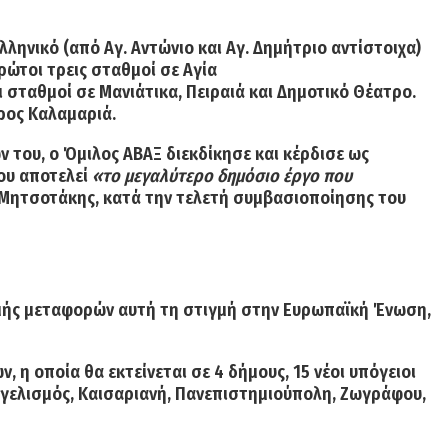
ληνικό (από Αγ. Αντώνιο και Αγ. Δημήτριο αντίστοιχα)
πρώτοι τρεις σταθμοί σε
Αγία
ι σταθμοί σε
Μανιάτικα
,
Πειραιά
και
Δημοτικό Θέατρο
.
ρος Καλαμαριά.
 του, ο Όμιλος ΑΒΑΞ διεκδίκησε και κέρδισε ως
ου αποτελεί
«το μεγαλύτερο δημόσιο έργο που
 Μητσοτάκης
, κατά την τελετή συμβασιοποίησης του
μής μεταφορών αυτή τη στιγμή στην Ευρωπαϊκή Ένωση
,
ων
, η οποία θα εκτείνεται σε
4 δήμους
,
15 νέοι
υπόγειοι
αγγελισμός, Καισαριανή, Πανεπιστημιούπολη, Ζωγράφου,