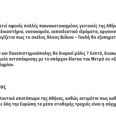
τεί αφενός πολλές πυκνοκατοικημένες γειτονιές της Αθήνα
ικαστήρια, νοσοκομεία, εκπαιδευτικά ιδρύματα, οργανισ
ογίζεται πως το σκέλος Άλσος Βεΐκου – Γουδή
θα εξυπηρετ
και Πανεπιστημιούπολης θα διαρκεί μόλις 7 λεπτά, διευκ
μεία ανταπόκρισης με το υπάρχον δίκτυο του Μετρό σε «
δημία
».
νας
λλοντικό αποτύπωμα της Αθήνας, καθώς εκτιμάται πως κ
 σε όλη την Ευρώπη τα μέσα σταθερής τροχιάς είναι η σύγ