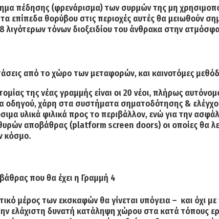
μα πέδησης (φρενάρισμα) των συρμών της μη χρησιμοποι
ι τα
επίπεδα θορύβου
στις περιοχές αυτές
θα μειωθούν ση
8 λιγότερων τόνων διοξειδίου του άνθρακα
στην ατμόσφαι
τάσεις από το χώρο των μεταφορών, και καινοτόμες μεθόδ
ομίας της νέας γραμμής είναι οι
20 νέοι, πλήρως αυτόνομ
α οδηγού
, χάρη στα
συστήματα σηματοδότησης & ελέγχο
ιμα υλικά φιλικά προς το περιβάλλον, ενώ για την ασφά
 θυρών αποβάθρας
(platform screen doors) οι οποίες θα 
ν κόσμο.
άθρας που θα έχει η Γραμμή 4
ικό μέρος των εκσκαφών θα γίνεται υπόγεια – και όχι με
την ελάχιστη δυνατή κατάληψη χώρου στα κατά τόπους ερ