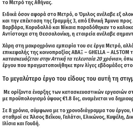
το
Μετρό της Αθήνας
.
Ειδικά όσον αφορά στο Μετρό, ο Όμιλος ανέλαβε εξ ολ
και την
επέκταση της Γραμμής 3
, από Εθνική Άμυνα προς
Βαρβάρα
,
Κορυδαλλό
και
Νίκαια
παραδόθηκαν το καλοκαί
Αντίστοιχα στη Θεσσαλονίκη, η εταιρεία ανέλαβε σημαν
Χάρη στη μακροχρόνια εμπειρία του σε έργα Μετρό, αλλά
επικεφαλής της κοινοπραξίας
ΑΒΑΞ – GHELLA – ALSTOM
τ
κατασκευάζεται στην Αττική τα τελευταία 20 χρόνια»
, όπ
έργου που πραγματοποιήθηκε πριν λίγες εβδομάδες στο
Το μεγαλύτερο έργο του είδους του αυτή τη στι
Με ορίζοντα έναρξης των κατασκευαστικών εργασιών στ
με προϋπολογισμό ύψους
€1.8 δις
, αναμένεται να δημιο
Σε
8 χρόνια
, σύμφωνα με το χρονοδιάγραμμα του έργου,
σταθμοί σε
Άλσος Βεΐκου, Γαλάτσι, Ελικώνος, Κυψέλη, Δ
Ιλίσια
και
Γουδή.