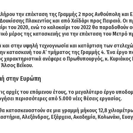
οκλήρου την
επέκταση της Γραμμής 2
προς Ανθούπολη και Ελ
 Δουκίσσης Πλακεντίας και από Χαϊδάρι προς Πειραιά. Οι 
ρι του 2020, ενώ το καλοκαίρι του 2022 θα παραδοθούν ο
τικό μέρος της κατασκευής για την επέκταση του Μετρό π
 και στην υψηλή τεχνογνωσία και κατάρτιση των στελεχών
ην κατασκευή του Α’ τμήματος της Γραμμής 4. Ένα έργο π
ως χαρακτηριστικά ανέφερε ο
Πρωθυπουργός, κ. Κυριάκος
 Άλσος Βεΐκου.
γμή στην Ευρώπη
ις αρχές του επόμενου έτους,
το μεγαλύτερο έργο υποδο
υργήσει περισσότερες από
5.000
νέες θέσεις εργασίας.
 θα κατασκευαστούν σε μια γραμμή μήκους
12,8 χιλιομέτρ
ικαστήρια, Αλεξάνδρας, Εξάρχεια, Ακαδημία, Κολωνάκι, Ευ