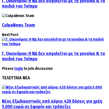
Γ. Οικονόμου: Η ΝΔ δεν ασχολείται με τη γυναίκα & τα
παιδιά του Τσίπρα
CulpaNews Team
Next Post
Γ. Οικονόμου: Η ΝΔ δεν ασχολείται με τη γυναίκα & τα
παιδιά του Τσίπρα
Please
login
to join discussion
ΤΕΛΕΥΤΑΙΑ ΝΕΑ
Νέος Εξωδικαστικός από αύριο: 420 δόσεις για χρέη
5.000 ευρώ σε Εφορία και τράπεζες