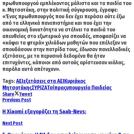
πρωθυπουργού εμπλέκοντας μάλιστα και τα παιδία του
κ. Μητσοτάκη, στην πολιτική σύγκρουση, έγραψε:
«
Ένας πρωθυπουργός που δεν έχει περάσει ούτε έξω
από τα ελληνικά πανεπιστήμια και που έχει την
οικονομική δυνατότητα να στέλνει τα παιδιά του
απευθείας στο εξωτερικό για σπουδές, α
ποφασίζει να
«κόψει τα φτερά» χιλιάδων μαθητών που επέλεξαν να
σπουδάσουν στην πατρίδα τους, έδωσαν πανελλαδικές
εξετάσεις, με τα περυσινά δεδομένα θα ήταν
επιτυχόντες, κάποιοι από αυτούς αρίστευσαν κιόλας,
παρόλα αυτά απέτυχαν».
Tags:
ΑΕΙ
εξετάσεις στα ΑΕΙ
Κυριάκος
Μητσοτάκης
ΣΥΡΙΖΑ
Τσίπρας
υπουργείο Παιδείας
Share
Tweet
Previous Post
Η Xiaomi εξαγοράζει τη Saab-Nevs;
Next Post