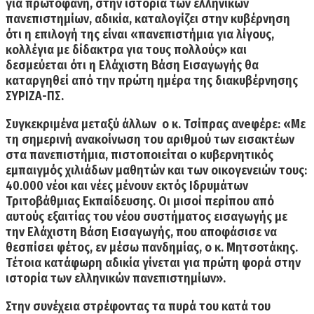
για πρωτοφανή, στην ιστορία των ελληνικών
πανεπιστημίων, αδικία, καταλογίζει στην κυβέρνηση
ότι η επιλογή της είναι «πανεπιστήμια για λίγους,
κολλέγια με δίδακτρα για τους πολλούς» και
δεσμεύεται ότι η Ελάχιστη Βάση Εισαγωγής θα
καταργηθεί από την πρώτη ημέρα της διακυβέρνησης
ΣΥΡΙΖΑ-ΠΣ.
Συγκεκριμένα μεταξύ άλλων ο κ. Τσίπρας ανeφέρε: «Με
τη σημερινή ανακοίνωση του αριθμού των εισακτέων
στα πανεπιστήμια, πιστοποιείται ο κυβερνητικός
εμπαιγμός χιλιάδων μαθητών και των οικογενειών τους:
40.000 νέοι και νέες μένουν εκτός Ιδρυμάτων
Τριτοβάθμιας Εκπαίδευσης. Οι μισοί περίπου από
αυτούς εξαιτίας του νέου συστήματος εισαγωγής με
την Ελάχιστη Βάση Εισαγωγής, που αποφάσισε να
θεσπίσει φέτος, εν μέσω πανδημίας, ο κ. Μητσοτάκης.
Τέτοια κατάφωρη αδικία γίνεται για πρώτη φορά στην
ιστορία των ελληνικών πανεπιστημίων».
Στην συνέχεια στρέφοντας τα πυρά του κατά του