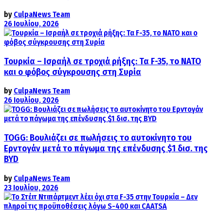
by
CulpaNews Team
26 Ιουλίου, 2026
Τουρκία – Ισραήλ σε τροχιά ρήξης: Τα F-35, το ΝΑΤΟ
και ο φόβος σύγκρουσης στη Συρία
by
CulpaNews Team
26 Ιουλίου, 2026
TOGG: Βουλιάζει σε πωλήσεις το αυτοκίνητο του
Ερντογάν μετά το πάγωμα της επένδυσης $1 δισ. της
BYD
by
CulpaNews Team
23 Ιουλίου, 2026