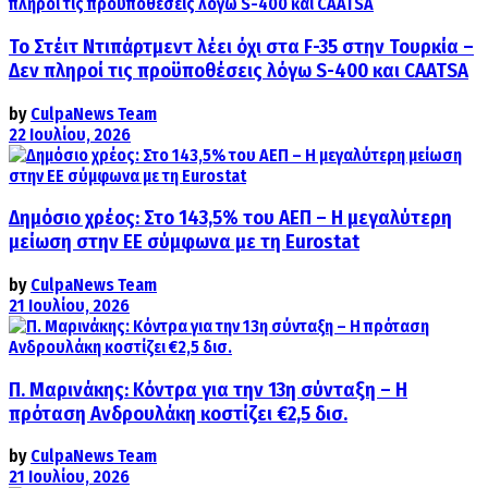
Το Στέιτ Ντιπάρτμεντ λέει όχι στα F-35 στην Τουρκία –
Δεν πληροί τις προϋποθέσεις λόγω S-400 και CAATSA
by
CulpaNews Team
22 Ιουλίου, 2026
Δημόσιο χρέος: Στο 143,5% του ΑΕΠ – Η μεγαλύτερη
μείωση στην ΕΕ σύμφωνα με τη Eurostat
by
CulpaNews Team
21 Ιουλίου, 2026
Π. Μαρινάκης: Κόντρα για την 13η σύνταξη – Η
πρόταση Ανδρουλάκη κοστίζει €2,5 δισ.
by
CulpaNews Team
21 Ιουλίου, 2026