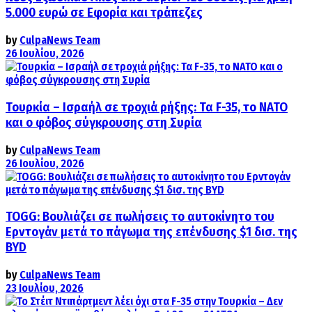
5.000 ευρώ σε Εφορία και τράπεζες
by
CulpaNews Team
26 Ιουλίου, 2026
Τουρκία – Ισραήλ σε τροχιά ρήξης: Τα F-35, το ΝΑΤΟ
και ο φόβος σύγκρουσης στη Συρία
by
CulpaNews Team
26 Ιουλίου, 2026
TOGG: Βουλιάζει σε πωλήσεις το αυτοκίνητο του
Ερντογάν μετά το πάγωμα της επένδυσης $1 δισ. της
BYD
by
CulpaNews Team
23 Ιουλίου, 2026