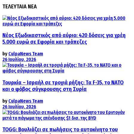
ΤΕΛΕΥΤΑΙΑ ΝΕΑ
Νέος Εξωδικαστικός από αύριο: 420 δόσεις για χρέη
5.000 ευρώ σε Εφορία και τράπεζες
by
CulpaNews Team
26 Ιουλίου, 2026
Τουρκία – Ισραήλ σε τροχιά ρήξης: Τα F-35, το ΝΑΤΟ
και ο φόβος σύγκρουσης στη Συρία
by
CulpaNews Team
26 Ιουλίου, 2026
TOGG: Βουλιάζει σε πωλήσεις το αυτοκίνητο του