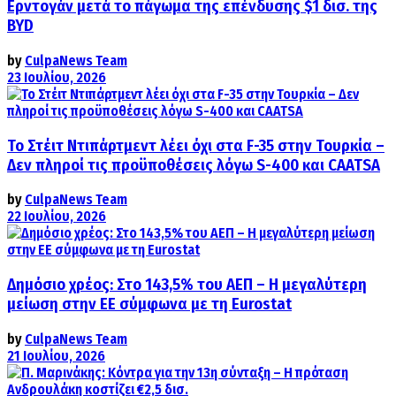
Ερντογάν μετά το πάγωμα της επένδυσης $1 δισ. της
BYD
by
CulpaNews Team
23 Ιουλίου, 2026
Το Στέιτ Ντιπάρτμεντ λέει όχι στα F-35 στην Τουρκία –
Δεν πληροί τις προϋποθέσεις λόγω S-400 και CAATSA
by
CulpaNews Team
22 Ιουλίου, 2026
Δημόσιο χρέος: Στο 143,5% του ΑΕΠ – Η μεγαλύτερη
μείωση στην ΕΕ σύμφωνα με τη Eurostat
by
CulpaNews Team
21 Ιουλίου, 2026