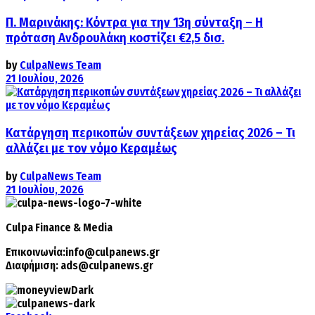
Π. Μαρινάκης: Κόντρα για την 13η σύνταξη – Η
πρόταση Ανδρουλάκη κοστίζει €2,5 δισ.
by
CulpaNews Team
21 Ιουλίου, 2026
Κατάργηση περικοπών συντάξεων χηρείας 2026 – Τι
αλλάζει με τον νόμο Κεραμέως
by
CulpaNews Team
21 Ιουλίου, 2026
Culpa
Finance & Media
Επικοινωνία:
info@culpanews.gr
Διαφήμιση:
ads@culpanews.gr