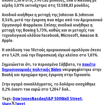
άνοδο 2,38%
στις 3.901,82 μονάδες, ενώ ο
Nasdaq με
κέρδη 3,01%
εκτινάχτηκε στις 13.588,83 μονάδες.
Ανοδικά κινήθηκε η μετοχή της Johnson & Johnson
0,54%, μετά την έγκριση που πήρε από τον Αμερικανικό
Οργανισμό Φαρμάκου. Επίσης ανοδικά κινήθηκε η
μετοχή της Boeing 5,73%, καθώς και οι μετοχές του
τεχνολογικού κλάδου Facebook, Microsoft, Amazon &
Apple.
H απόδοση του
10ετούς αμερικανικού ομολόγου έπεσε
στο 1,429
, ενώ την Παρασκευή είχε κλείσει στο 1,61%.
Σημειώνεται ότι, το περασμένο Σάββατο, το
πακέτο
δημοσιονομικής πολιτικής Biden
υπερψηφίστηκε στην
Βουλή και προχώρα προς έγκριση στην Γερουσία.
Στην αγορά συναλλάγματος, το
δολάριο ενισχύθηκε
0,2
% έναντι του ευρώ στο 1,2047 δολ..
Tags:
Dow Jones
Nasdaq
S&P 500
Wall Street:
Share
Tweet