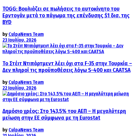
TOGG: Βουλιάζει σε πωλήσεις το αυτοκίνητο του
Ερντογάν μετά το πάγωμα της επένδυσης $1 δισ. της
BYD
by
CulpaNews Team
23 Ιουλίου, 2026
Το Στέιτ Ντιπάρτμεντ λέει όχι στα F-35 στην Τουρκία –
Δεν πληροί τις προϋποθέσεις λόγω S-400 και CAATSA
by
CulpaNews Team
22 Ιουλίου, 2026
Δημόσιο χρέος: Στο 143,5% του ΑΕΠ – Η μεγαλύτερη
μείωση στην ΕΕ σύμφωνα με τη Eurostat
by
CulpaNews Team
21 Ιουλίου, 2026