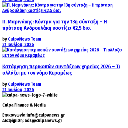
Π. Μαρινάκης: Κόντρα για την 13η σύνταξη – Η
πρόταση Ανδρουλάκη κοστίζει €2,5 δισ.
by
CulpaNews Team
21 Ιουλίου, 2026
Κατάργηση περικοπών συντάξεων χηρείας 2026 – Τι
αλλάζει με τον νόμο Κεραμέως
by
CulpaNews Team
21 Ιουλίου, 2026
Culpa
Finance & Media
Επικοινωνία:
info@culpanews.gr
Διαφήμιση:
ads@culpanews.gr