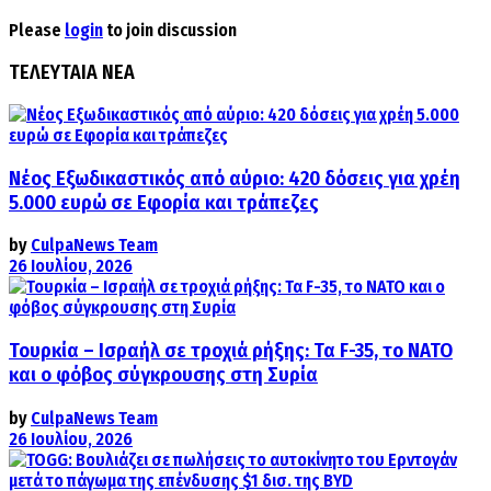
Please
login
to join discussion
ΤΕΛΕΥΤΑΙΑ ΝΕΑ
Νέος Εξωδικαστικός από αύριο: 420 δόσεις για χρέη
5.000 ευρώ σε Εφορία και τράπεζες
by
CulpaNews Team
26 Ιουλίου, 2026
Τουρκία – Ισραήλ σε τροχιά ρήξης: Τα F-35, το ΝΑΤΟ
και ο φόβος σύγκρουσης στη Συρία
by
CulpaNews Team
26 Ιουλίου, 2026