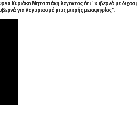
υργό
Κυριάκο Μητσοτάκη
λέγοντας ότι “κυβερνά με διχασ
κυβερνά για λογαριασμό μιας μικρής μειοψηφίας”.