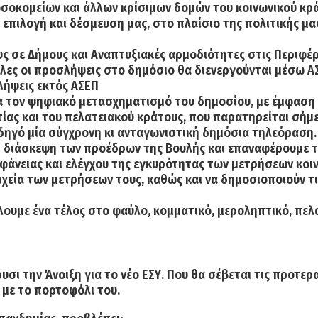
οσοκομείων και άλλων κρίσιμων δομών του κοινωνικού κρά
 επιλογή και δέσμευση μας, στο πλαίσιο της πολιτικής 
 σε Δήμους και Αναπτυξιακές αρμοδιότητες στις Περιφέρ
λες οι προσλήψεις στο δημόσιο θα διενεργούνται μέσω Α
ήψεις εκτός ΑΣΕΠ
α τον ψηφιακό μετασχηματισμό του δημοσίου, με έμφαση
ίας και του πελατειακού κράτους, που παρατηρείται σήμ
δηγό μία σύγχρονη κι ανταγωνιστική δημόσια τηλεόραση.
τη διάσκεψη των προέδρων της Βουλής και επαναφέρουμε τ
αφάνειας και ελέγχου της εγκυρότητας των μετρήσεων κοι
ιχεία των μετρήσεων τους, καθώς και να δημοσιοποιούν τ
λουμε ένα τέλος στο φαύλο, κομματικό, μεροληπτικό, πελ
ι την Άνοιξη για το νέο ΕΣΥ. Που θα σέβεται τις προτερα
 με το πορτοφόλι του.