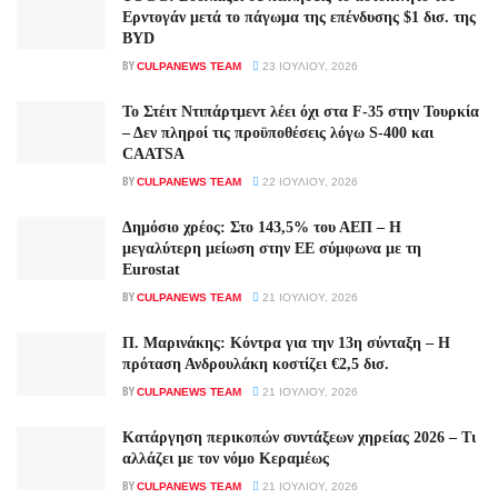
Ερντογάν μετά το πάγωμα της επένδυσης $1 δισ. της
BYD
BY
CULPANEWS TEAM
23 ΙΟΥΛΊΟΥ, 2026
Το Στέιτ Ντιπάρτμεντ λέει όχι στα F-35 στην Τουρκία
– Δεν πληροί τις προϋποθέσεις λόγω S-400 και
CAATSA
BY
CULPANEWS TEAM
22 ΙΟΥΛΊΟΥ, 2026
Δημόσιο χρέος: Στο 143,5% του ΑΕΠ – Η
μεγαλύτερη μείωση στην ΕΕ σύμφωνα με τη
Eurostat
BY
CULPANEWS TEAM
21 ΙΟΥΛΊΟΥ, 2026
Π. Μαρινάκης: Κόντρα για την 13η σύνταξη – Η
πρόταση Ανδρουλάκη κοστίζει €2,5 δισ.
BY
CULPANEWS TEAM
21 ΙΟΥΛΊΟΥ, 2026
Κατάργηση περικοπών συντάξεων χηρείας 2026 – Τι
αλλάζει με τον νόμο Κεραμέως
BY
CULPANEWS TEAM
21 ΙΟΥΛΊΟΥ, 2026