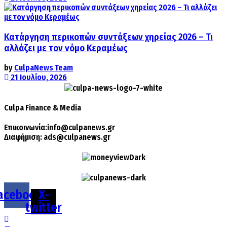
Κατάργηση περικοπών συντάξεων χηρείας 2026 – Τι
αλλάζει με τον νόμο Κεραμέως
by
CulpaNews Team
21 Ιουλίου, 2026
Culpa
Finance & Media
Επικοινωνία:
info@culpanews.gr
Διαφήμιση:
ads@culpanews.gr
acebook
X-
twitter