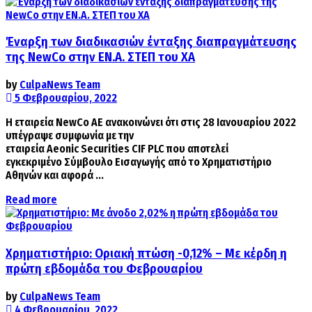
Έναρξη των διαδικασιών ένταξης διαπραγμάτευσης
της NewCo στην ΕΝ.Α. ΣΤΕΠ του ΧΑ
by
CulpaNews Team
5 Φεβρουαρίου, 2022
Η εταιρεία NewCo ΑΕ ανακοινώνει ότι στις 28 Ιανουαρίου 2022
υπέγραψε συμφωνία με την
εταιρεία Aeonic Securities CIF PLC που αποτελεί
εγκεκριμένο Σύμβουλο Εισαγωγής από το Χρηματιστήριο
Αθηνών και αφορά ...
Details
Read more
Χρηματιστήριο: Οριακή πτώση -0,12% – Με κέρδη η
πρώτη εβδομάδα του Φεβρουαρίου
by
CulpaNews Team
4 Φεβρουαρίου, 2022