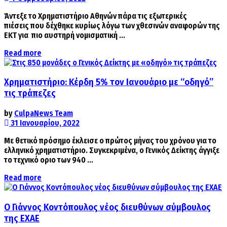
Άντεξε το Χρηματιστήριο Αθηνών πάρα τις εξωτερικές
πιέσεις που δέχθηκε κυρίως λόγω των χθεσινών αναφορών της
ΕΚΤ για πιο αυστηρή νομισματική ...
Details
Read more
Χρηματιστήριο: Κέρδη 5% τον Ιανουάριο με “οδηγό”
τις τράπεζες
by
CulpaNews Team
31 Ιανουαρίου, 2022
Με θετικό πρόσημο έκλεισε ο πρώτος μήνας του χρόνου για το
ελληνικό χρηματιστήριο. Συγκεκριμένα, ο Γενικός Δείκτης άγγιξε
το τεχνικό οριο των 940 ...
Details
Read more
Ο Γιάννος Κοντόπουλος νέος διευθύνων σύμβουλος
της ΕΧΑΕ