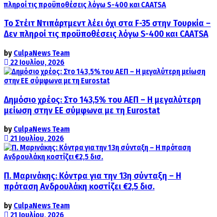
Το Στέιτ Ντιπάρτμεντ λέει όχι στα F-35 στην Τουρκία –
Δεν πληροί τις προϋποθέσεις λόγω S-400 και CAATSA
by
CulpaNews Team
22 Ιουλίου, 2026
Δημόσιο χρέος: Στο 143,5% του ΑΕΠ – Η μεγαλύτερη
μείωση στην ΕΕ σύμφωνα με τη Eurostat
by
CulpaNews Team
21 Ιουλίου, 2026
Π. Μαρινάκης: Κόντρα για την 13η σύνταξη – Η
πρόταση Ανδρουλάκη κοστίζει €2,5 δισ.
by
CulpaNews Team
21 Ιουλίου, 2026