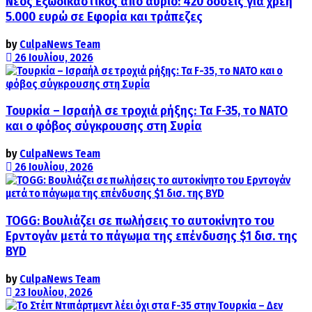
Νέος Εξωδικαστικός από αύριο: 420 δόσεις για χρέη
5.000 ευρώ σε Εφορία και τράπεζες
by
CulpaNews Team
26 Ιουλίου, 2026
Τουρκία – Ισραήλ σε τροχιά ρήξης: Τα F-35, το ΝΑΤΟ
και ο φόβος σύγκρουσης στη Συρία
by
CulpaNews Team
26 Ιουλίου, 2026
TOGG: Βουλιάζει σε πωλήσεις το αυτοκίνητο του
Ερντογάν μετά το πάγωμα της επένδυσης $1 δισ. της
BYD
by
CulpaNews Team
23 Ιουλίου, 2026