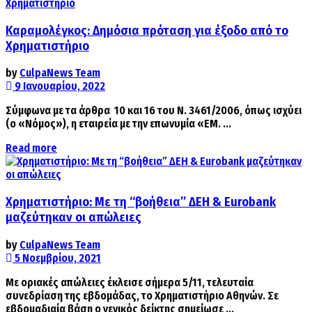
Καραμολέγκος: Δημόσια πρόταση για έξοδο από το
Χρηματιστήριο
by
CulpaNews Team
9 Ιανουαρίου, 2022
Σύμφωνα με τα άρθρα 10 και 16 του Ν. 3461/2006, όπως ισχύει
(ο «Νόμος»), η εταιρεία με την επωνυμία «ΕΜ. ...
Details
Read more
Χρηματιστήριο: Με τη “βοήθεια” ΔΕΗ & Eurobank
μαζεύτηκαν οι απώλειες
by
CulpaNews Team
5 Νοεμβρίου, 2021
Με οριακές απώλειες έκλεισε σήμερα 5/11, τελευταία
συνεδρίαση της εβδομάδας, το Χρηματιστήριο Αθηνών. Σε
εβδομαδιαία βάση ο γενικός δείκτης σημείωσε ...