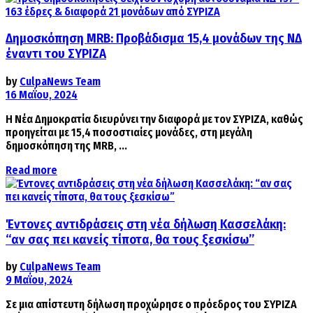
Δημοσκόπηση MRB: Προβάδισμα 15,4 μονάδων της ΝΔ
έναντι του ΣΥΡΙΖΑ
by
CulpaNews Team
16 Μαΐου, 2024
Η Νέα Δημοκρατία διευρύνει την διαφορά με τον ΣΥΡΙΖΑ, καθώς
προηγείται με 15,4 ποσοστιαίες μονάδες, στη μεγάλη
δημοσκόπηση της MRB, ...
Details
Read more
Έντονες αντιδράσεις στη νέα δήλωση Κασσελάκη:
“αν σας πει κανείς τίποτα, θα τους ξεσκίσω”
by
CulpaNews Team
9 Μαΐου, 2024
Σε μια απίστευτη δήλωση προχώρησε ο πρόεδρος του ΣΥΡΙΖΑ