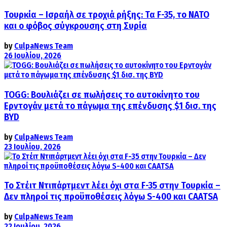
Τουρκία – Ισραήλ σε τροχιά ρήξης: Τα F-35, το ΝΑΤΟ
και ο φόβος σύγκρουσης στη Συρία
by
CulpaNews Team
26 Ιουλίου, 2026
TOGG: Βουλιάζει σε πωλήσεις το αυτοκίνητο του
Ερντογάν μετά το πάγωμα της επένδυσης $1 δισ. της
BYD
by
CulpaNews Team
23 Ιουλίου, 2026
Το Στέιτ Ντιπάρτμεντ λέει όχι στα F-35 στην Τουρκία –
Δεν πληροί τις προϋποθέσεις λόγω S-400 και CAATSA
by
CulpaNews Team
22 Ιουλίου, 2026