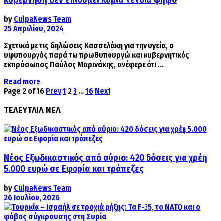
by
CulpaNews Team
25 Απριλίου, 2024
Σχετικά με τις δηλώσεις Κασσελάκη για την υγεία, ο
υφυπουργός παρά τω πρωθυπουργώ και κυβερνητικός
εκπρόσωπος Παύλος Μαρινάκης, ανέφερε ότι ...
Details
Read more
Page 2 of 16
Prev
1
2
3
…
16
Next
ΤΕΛΕΥΤΑΙΑ ΝΕΑ
Νέος Εξωδικαστικός από αύριο: 420 δόσεις για χρέη
5.000 ευρώ σε Εφορία και τράπεζες
by
CulpaNews Team
26 Ιουλίου, 2026