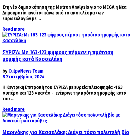
Στη νέα δημοσκόπηση της Metron Analysis για το MEGA η Νέα
Δημοκρατία κινείται πάνω από το αποτελέσμα των
ευρωεκλογών με ...
Details
Read more
ΣΥΡΙΖΑ: Με 163-123 ψήφους πέρασε η πρόταση
μομφής κατά Κασσελάκη
by
CulpaNews Team
8 Σεπτεμβρίου, 2024
Η Κεντρική Επιτροπή του ΣΥΡΙΖΑ με ευρεία πλειοψηφία -163
«υπέρ» και 123 «κατά» - ενέκρινε την πρόταση μομφής κατά
του ...
Details
Read more
Μαρινάκης για Κασσελάκη: Διάγει τόσο πολυτελή βίο