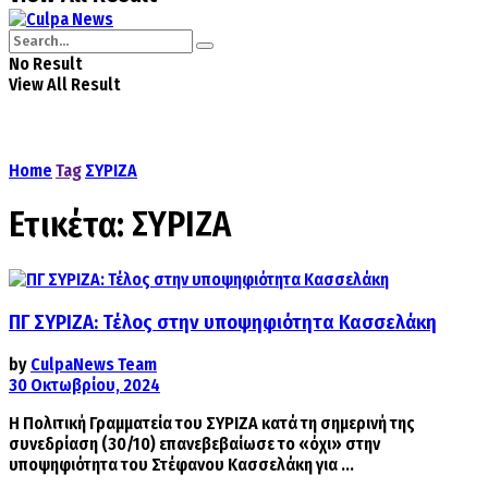
No Result
View All Result
Home
Tag
ΣΥΡΙΖΑ
Ετικέτα:
ΣΥΡΙΖΑ
ΠΓ ΣΥΡΙΖΑ: Τέλος στην υποψηφιότητα Κασσελάκη
by
CulpaNews Team
30 Οκτωβρίου, 2024
Η Πολιτική Γραμματεία του ΣΥΡΙΖΑ κατά τη σημερινή της
συνεδρίαση (30/10) επανεβεβαίωσε το «όχι» στην
υποψηφιότητα του Στέφανου Κασσελάκη για ...