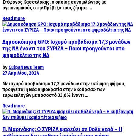
Στέφανος Κασσελάκης, ο οποίος συνομιλώντας με
υγειονομικούς στην Πρέβεζα τους ζήτησε ...
Details
Read more
Δημοσκόπηση GPO: Ισχυρό προβάδισμα 17,3 μονάδων
της ΝΔ έναντι του ΣΥΡΙΖΑ – Ποιοι προηγούνται στο
ψηφοδέλτιο της ΝΔ
by
CulpaNews Team
27 Απριλίου, 2024
Με ισχυρό προβάδισμα 17,3 μονάδων στην εκτίμηση ψήφου,
προηγείται η Νέα Δημοκρατία στην «κούρσα» των
ευρωεκλογών με ποσοστό 33,6% έναντι ...
Details
Read more
Π. Μαρινάκης: Ο ΣΥΡΙΖΑ ψαρεύει σε θολά νερά – Η
κυβέρνηση δεν επιθυμεί καμία τέτοια ψήφο