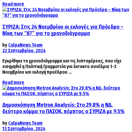
Details
Read more
ΣΥΡΙΖΑ: Στις 24 Νοεμβρίου οι εκλογές για Πρόεδρο –
Νίκη των “87” για το χρονοδιάγραμμα
by
CulpaNews Team
22 Σεπτεμβρίου, 2024
Εγκρίθηκε το χρονοδιάγραμμα και τις λεπτομέρειες, που είχε
εισηγηθεί η Πολιτική Γραμματεία για έκτακτο συνέδριο 1-3
Νοεμβρίου και εκλογή προέδρου ...
Details
Read more
Δημοσκόπηση Metron Αnalysis: Στο 29,8% η ΝΔ,
δεύτερο κόμμα το ΠΑΣΟΚ, πέμπτος ο ΣΥΡΙΖΑ με 9,5%
by
CulpaNews Team
13 Σεπτεμβρίου, 2024