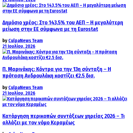
Δημόσιο χρέος: Στο 143,5% του ΑΕΠ – Η μεγαλύτερη
μείωση στην ΕΕ σύμφωνα με τη Eurostat
by
CulpaNews Team
21 Ιουλίου, 2026
Π. Μαρινάκης: Κόντρα για την 13η σύνταξη – Η
πρόταση Ανδρουλάκη κοστίζει €2,5 δισ.
by
CulpaNews Team
21 Ιουλίου, 2026
Κατάργηση περικοπών συντάξεων χηρείας 2026 – Τι
αλλάζει με τον νόμο Κεραμέως