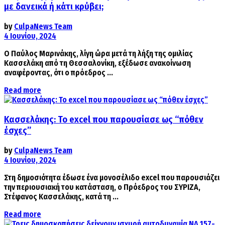
με δανεικά ή κάτι κρύβει;
by
CulpaNews Team
4 Ιουνίου, 2024
Ο Παύλος Μαρινάκης, λίγη ώρα μετά τη λήξη της ομιλίας
Κασσελάκη από τη Θεσσαλονίκη, εξέδωσε ανακοίνωση
αναφέροντας, ότι ο πρόεδρος ...
Details
Read more
Κασσελάκης: Το excel που παρουσίασε ως “πόθεν
έσχες”
by
CulpaNews Team
4 Ιουνίου, 2024
Στη δημοσιότητα έδωσε ένα μονοσέλιδο excel που παρουσιάζει
την περιουσιακή του κατάσταση, ο Πρόεδρος του ΣΥΡΙΖΑ,
Στέφανος Κασσελάκης, κατά τη ...
Details
Read more