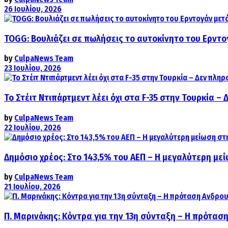
26 Ιουλίου, 2026
TOGG: Βουλιάζει σε πωλήσεις το αυτοκίνητο του Ερντο
by
CulpaNews Team
23 Ιουλίου, 2026
Το Στέιτ Ντιπάρτμεντ λέει όχι στα F-35 στην Τουρκία –
by
CulpaNews Team
22 Ιουλίου, 2026
Δημόσιο χρέος: Στο 143,5% του ΑΕΠ – Η μεγαλύτερη με
by
CulpaNews Team
21 Ιουλίου, 2026
Π. Μαρινάκης: Κόντρα για την 13η σύνταξη – Η πρόταση