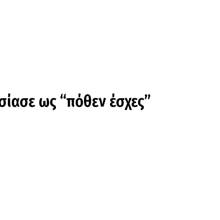
σίασε ως “πόθεν έσχες”