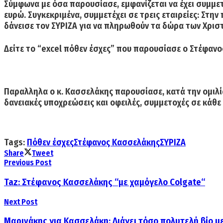
Σύμφωνα με όσα παρουσίασε, εμφανίζεται να έχει συμμετο
ευρώ. Συγκεκριμένα,
συμμετέχει σε τρεις εταιρείες:
Στην 
δάνεισε τον ΣΥΡΙΖΑ για να πληρωθούν τα δώρα των Χρισ
Δείτε το “excel πόθεν έσχες” που παρουσίασε ο Στέφαν
Παραλληλα ο κ. Κασσελάκης παρουσίασε, κατά την ομιλία
δανειακές υποχρεώσεις και οφειλές, συμμετοχές σε κάθε 
Tags:
Πόθεν έσχες
Στέφανος Κασσελάκης
ΣΥΡΙΖΑ
Share
Tweet
Previous Post
Taz: Στέφανος Κασσελάκης “με χαμόγελο Colgate“
Next Post
Μαρινάκης για Κασσελάκη: Διάγει τόσο πολυτελή βίο με 