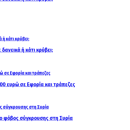
δανεικά ή κάτι κρύβει;
000 ευρώ σε Εφορία και τράπεζες
αι ο φόβος σύγκρουσης στη Συρία