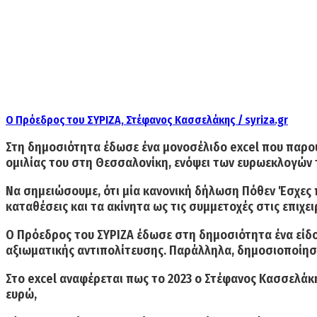
O Πρόεδρος του ΣΥΡΙΖΑ, Στέφανος Κασσελάκης / syriza.gr
Στη δημοσιότητα έδωσε ένα μονοσέλιδο excel που παρου
ομιλίας του στη Θεσσαλονίκη, ενόψει των ευρωεκλογών 
Να σημειώσουμε, ότι μία κανονική δήλωση Πόθεν Έσχες πε
καταθέσεις και τα ακίνητα ως τις συμμετοχές στις επιχει
Ο Πρόεδρος του ΣΥΡΙΖΑ έδωσε στη δημοσιότητα ένα είδος
αξιωματικής αντιπολίτευσης. Παράλληλα, δημοσιοποίησ
Στο excel αναφέρεται πως το 2023 ο Στέφανος Κασσελά
ευρώ,