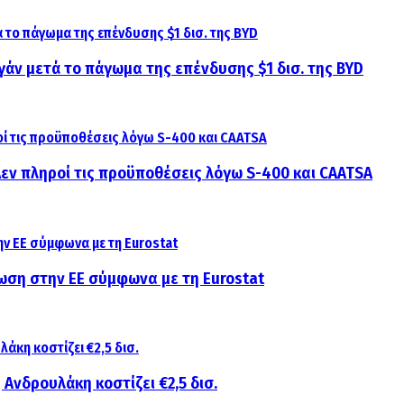
γάν μετά το πάγωμα της επένδυσης $1 δισ. της BYD
 Δεν πληροί τις προϋποθέσεις λόγω S-400 και CAATSA
ίωση στην ΕΕ σύμφωνα με τη Eurostat
 Ανδρουλάκη κοστίζει €2,5 δισ.