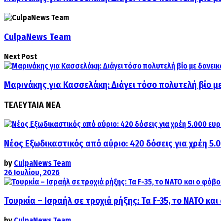
CulpaNews Team
Next Post
Μαρινάκης για Κασσελάκη: Διάγει τόσο πολυτελή βίο με 
ΤΕΛΕΥΤΑΙΑ ΝΕΑ
Νέος Εξωδικαστικός από αύριο: 420 δόσεις για χρέη 5.
by
CulpaNews Team
26 Ιουλίου, 2026
Τουρκία – Ισραήλ σε τροχιά ρήξης: Τα F-35, το ΝΑΤΟ κ
by
CulpaNews Team