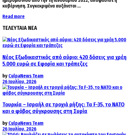
ημερομίσθιου από την 1η Ιανουαρίου 2022, αποφάσισε η
κυβέρνηση. Συγκεκριμένα αυξάνεται ...
Details
Read more
ΤΕΛΕΥΤΑΙΑ ΝΕΑ
Νέος Εξωδικαστικός από αύριο: 420 δόσεις για χρέη
5.000 ευρώ σε Εφορία και τράπεζες
by
CulpaNews Team
26 Ιουλίου, 2026
Τουρκία – Ισραήλ σε τροχιά ρήξης: Τα F-35, το ΝΑΤΟ
και ο φόβος σύγκρουσης στη Συρία
by
CulpaNews Team
26 Ιουλίου, 2026