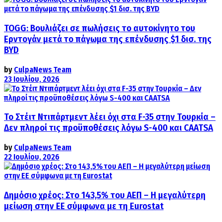
TOGG: Βουλιάζει σε πωλήσεις το αυτοκίνητο του
Ερντογάν μετά το πάγωμα της επένδυσης $1 δισ. της
BYD
by
CulpaNews Team
23 Ιουλίου, 2026
Το Στέιτ Ντιπάρτμεντ λέει όχι στα F-35 στην Τουρκία –
Δεν πληροί τις προϋποθέσεις λόγω S-400 και CAATSA
by
CulpaNews Team
22 Ιουλίου, 2026
Δημόσιο χρέος: Στο 143,5% του ΑΕΠ – Η μεγαλύτερη
μείωση στην ΕΕ σύμφωνα με τη Eurostat