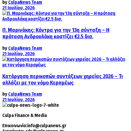
by
CulpaNews Team
21 Ιουλίου, 2026
Π. Μαρινάκης: Κόντρα για την 13η σύνταξη – Η
πρόταση Ανδρουλάκη κοστίζει €2,5 δισ.
by
CulpaNews Team
21 Ιουλίου, 2026
Κατάργηση περικοπών συντάξεων χηρείας 2026 – Τι
αλλάζει με τον νόμο Κεραμέως
by
CulpaNews Team
21 Ιουλίου, 2026
Culpa
Finance & Media
Επικοινωνία:
info@culpanews.gr