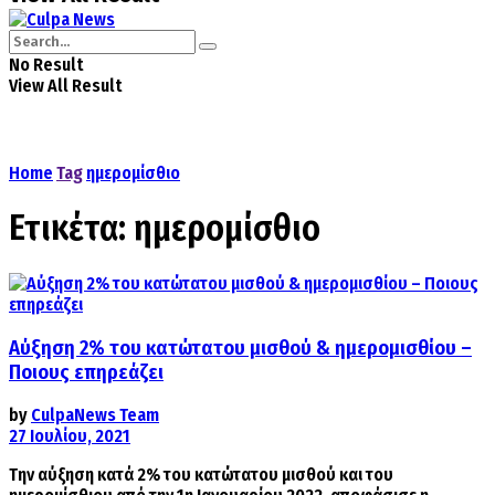
No Result
View All Result
Home
Tag
ημερομίσθιο
Ετικέτα:
ημερομίσθιο
Aύξηση 2% του κατώτατου μισθού & ημερομισθίου –
Ποιους επηρεάζει
by
CulpaNews Team
27 Ιουλίου, 2021
Την αύξηση κατά 2% του κατώτατου μισθού και του