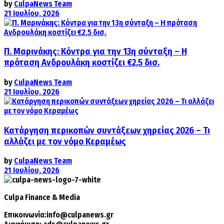
by
CulpaNews Team
21 Ιουλίου, 2026
Π. Μαρινάκης: Κόντρα για την 13η σύνταξη – Η
πρόταση Ανδρουλάκη κοστίζει €2,5 δισ.
by
CulpaNews Team
21 Ιουλίου, 2026
Κατάργηση περικοπών συντάξεων χηρείας 2026 – Τι
αλλάζει με τον νόμο Κεραμέως
by
CulpaNews Team
21 Ιουλίου, 2026
Culpa
Finance & Media
Επικοινωνία:
info@culpanews.gr