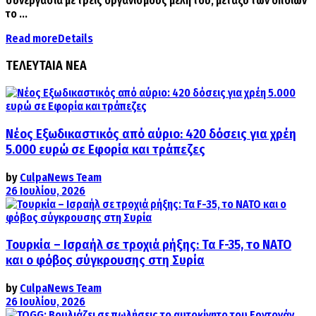
συνεργασία με τρεις οργανισμούς μέλη του, μεταξύ των οποίων
το ...
Read more
Details
ΤΕΛΕΥΤΑΙΑ ΝΕΑ
Νέος Εξωδικαστικός από αύριο: 420 δόσεις για χρέη
5.000 ευρώ σε Εφορία και τράπεζες
by
CulpaNews Team
26 Ιουλίου, 2026
Τουρκία – Ισραήλ σε τροχιά ρήξης: Τα F-35, το ΝΑΤΟ
και ο φόβος σύγκρουσης στη Συρία
by
CulpaNews Team
26 Ιουλίου, 2026