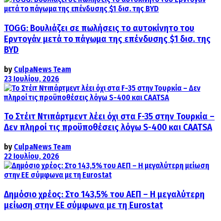
TOGG: Βουλιάζει σε πωλήσεις το αυτοκίνητο του
Ερντογάν μετά το πάγωμα της επένδυσης $1 δισ. της
BYD
by
CulpaNews Team
23 Ιουλίου, 2026
Το Στέιτ Ντιπάρτμεντ λέει όχι στα F-35 στην Τουρκία –
Δεν πληροί τις προϋποθέσεις λόγω S-400 και CAATSA
by
CulpaNews Team
22 Ιουλίου, 2026
Δημόσιο χρέος: Στο 143,5% του ΑΕΠ – Η μεγαλύτερη
μείωση στην ΕΕ σύμφωνα με τη Eurostat