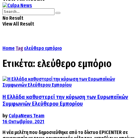
No Result
View All Result
Home
Tag
ελεύθερο εμπόριο
Ετικέτα:
ελεύθερο εμπόριο
Η Ελλάδα καθυστερεί την κύρωση των Ευρωπαϊκών
Συμφωνιών Ελεύθερου Εμπορίου
by
CulpaNews Team
16 Οκτωβρίου, 2021
Η νέα μελέτη που δημοσιεύθηκε από το δίκτυο EPICENTER σε