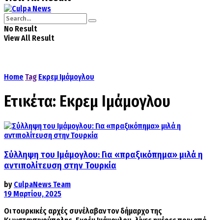
No Result
View All Result
Home
Tag
Εκρεμ Ιμάμογλου
Ετικέτα:
Εκρεμ Ιμάμογλου
Σύλληψη του Ιμάμογλου: Για «πραξικόπημα» μιλά η
αντιπολίτευση στην Τουρκία
by
CulpaNews Team
19 Μαρτίου, 2025
Οι τουρκικές αρχές συνέλαβαν τον δήμαρχο της