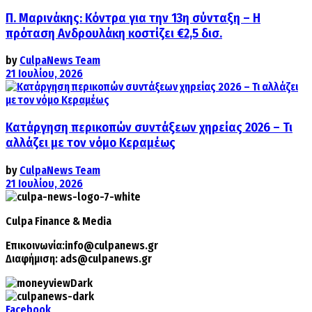
Π. Μαρινάκης: Κόντρα για την 13η σύνταξη – Η
πρόταση Ανδρουλάκη κοστίζει €2,5 δισ.
by
CulpaNews Team
21 Ιουλίου, 2026
Κατάργηση περικοπών συντάξεων χηρείας 2026 – Τι
αλλάζει με τον νόμο Κεραμέως
by
CulpaNews Team
21 Ιουλίου, 2026
Culpa
Finance & Media
Επικοινωνία:
info@culpanews.gr
Διαφήμιση:
ads@culpanews.gr
Facebook