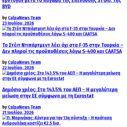
Ερντογάν μετά το πάγωμα της επένδυσης $1 δισ. της
BYD
by
CulpaNews Team
23 Ιουλίου, 2026
Το Στέιτ Ντιπάρτμεντ λέει όχι στα F-35 στην Τουρκία –
Δεν πληροί τις προϋποθέσεις λόγω S-400 και CAATSA
by
CulpaNews Team
22 Ιουλίου, 2026
Δημόσιο χρέος: Στο 143,5% του ΑΕΠ – Η μεγαλύτερη
μείωση στην ΕΕ σύμφωνα με τη Eurostat
by
CulpaNews Team
21 Ιουλίου, 2026