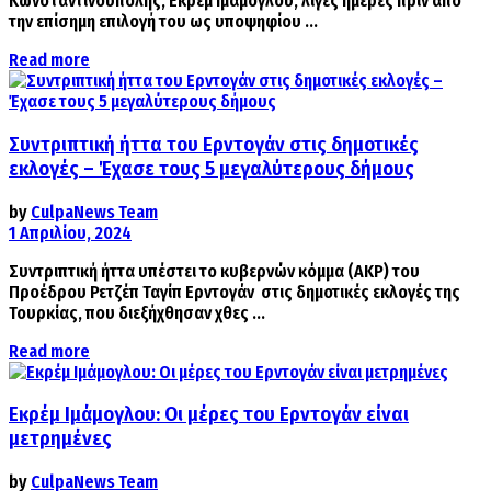
Κωνσταντινούπολης, Εκρέμ Ιμάμογλου, λίγες ημέρες πριν από
την επίσημη επιλογή του ως υποψηφίου ...
Details
Read more
Συντριπτική ήττα του Ερντογάν στις δημοτικές
εκλογές – Έχασε τους 5 μεγαλύτερους δήμους
by
CulpaNews Team
1 Απριλίου, 2024
Συντριπτική ήττα υπέστει το κυβερνών κόμμα (ΑΚΡ) του
Προέδρου Ρετζέπ Ταγίπ Ερντογάν στις δημοτικές εκλογές της
Τουρκίας, που διεξήχθησαν χθες ...
Details
Read more
Εκρέμ Ιμάμογλου: Οι μέρες του Ερντογάν είναι
μετρημένες
by
CulpaNews Team