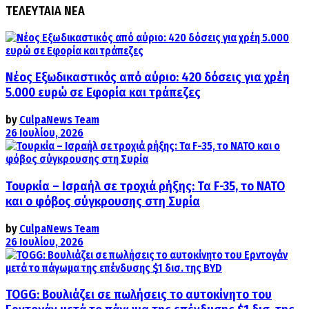
ΤΕΛΕΥΤΑΙΑ ΝΕΑ
Νέος Εξωδικαστικός από αύριο: 420 δόσεις για χρέη
5.000 ευρώ σε Εφορία και τράπεζες
by
CulpaNews Team
26 Ιουλίου, 2026
Τουρκία – Ισραήλ σε τροχιά ρήξης: Τα F-35, το ΝΑΤΟ
και ο φόβος σύγκρουσης στη Συρία
by
CulpaNews Team
26 Ιουλίου, 2026
TOGG: Βουλιάζει σε πωλήσεις το αυτοκίνητο του