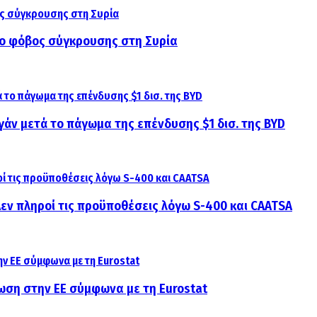
αι ο φόβος σύγκρουσης στη Συρία
γάν μετά το πάγωμα της επένδυσης $1 δισ. της BYD
 Δεν πληροί τις προϋποθέσεις λόγω S-400 και CAATSA
ίωση στην ΕΕ σύμφωνα με τη Eurostat