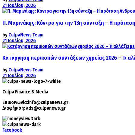
21 Ιουλίου, 2026
Π. Μαρινάκης: Κόντρα για την 13η σύνταξη – Η πρόταση
by
CulpaNews Team
21 Ιουλίου, 2026
Κατάργηση περικοπών συντάξεων χηρείας 2026 – Τι αλ
by
CulpaNews Team
21 Ιουλίου, 2026
Culpa
Finance & Media
Επικοινωνία:
info@culpanews.gr
Διαφήμιση:
ads@culpanews.gr
Facebook