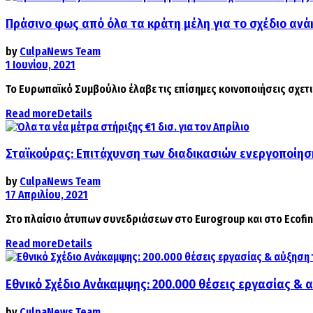
Πράσινο φως από όλα τα κράτη μέλη για το σχέδιο ανά
by
CulpaNews Team
1 Ιουνίου, 2021
Το Ευρωπαϊκό Συμβούλιο έλαβε τις επίσημες κοινοποιήσεις σχετικ
Read more
Details
Σταϊκούρας: Επιτάχυνση των διαδικασιών ενεργοποίη
by
CulpaNews Team
17 Απριλίου, 2021
Στο πλαίσιο άτυπων συνεδριάσεων στο Eurogroup και στο Ecofin
Read more
Details
Εθνικό Σχέδιο Ανάκαμψης: 200.000 θέσεις εργασίας & 
by
CulpaNews Team