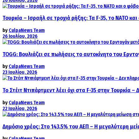
26 Ιουλίου, 2026
Τουρκία – Ισραήλ σε τροχιά ρήξης: Τα F-35, το ΝΑΤΟ κ
by
CulpaNews Team
26 Ιουλίου, 2026
TOGG: Βουλιάζει σε πωλήσεις το αυτοκίνητο του Ερντο
by
CulpaNews Team
23 Ιουλίου, 2026
Το Στέιτ Ντιπάρτμεντ λέει όχι στα F-35 στην Τουρκία –
by
CulpaNews Team
22 Ιουλίου, 2026
Δημόσιο χρέος: Στο 143,5% του ΑΕΠ – Η μεγαλύτερη με
by
CulpaNews Team