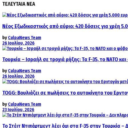
ΤΕΛΕΥΤΑΙΑ ΝΕΑ
Νέος Εξωδικαστικός από αύριο: 420 δόσεις για χρέη 5.
by
CulpaNews Team
26 Ιουλίου, 2026
Τουρκία – Ισραήλ σε τροχιά ρήξης: Τα F-35, το ΝΑΤΟ κ
by
CulpaNews Team
26 Ιουλίου, 2026
TOGG: Βουλιάζει σε πωλήσεις το αυτοκίνητο του Ερντο
by
CulpaNews Team
23 Ιουλίου, 2026
Το Στέιτ Ντιπάρτμεντ λέει όχι στα F-35 στην Τουρκία –