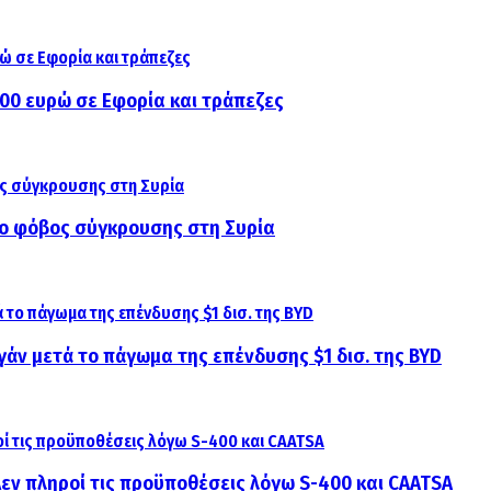
000 ευρώ σε Εφορία και τράπεζες
αι ο φόβος σύγκρουσης στη Συρία
γάν μετά το πάγωμα της επένδυσης $1 δισ. της BYD
 Δεν πληροί τις προϋποθέσεις λόγω S-400 και CAATSA