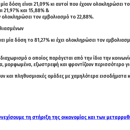
ε
μία δόση είναι 21,09%
κι αυτοί που έχουν ολοκληρώσει τ
αι
21,97% και 15,88%
&
ν ολοκληρώσει τον εμβολιασμό το
22,88%.
λιασμένων
νει
μία δόση το 81,27%
κι έχει ολοκληρώσει τον εμβολιασ
ό διαχωρισμό
ο οποίος παράγεται από την ίδια την κοινων
α,
μορφωμένα, εξωστρεφή και φροντίζουν περισσότερο για 
νουν και πληθυσμιακές ομάδες με χαμηλότερα εισοδήματα κ
νεχίσουμε τη στήριξη της οικονομίας και των μεταρρυ