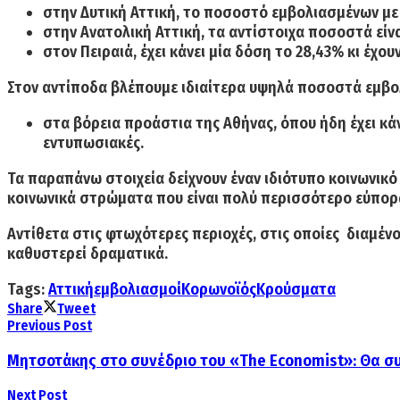
στην
Δυτική Αττική,
το ποσοστό εμβολιασμένων μ
στην
Ανατολική Αττική,
τα αντίστοιχα ποσοστά είν
στον
Πειραιά,
έχει κάνει
μία δόση το 28,43%
κι έχου
Στον αντίποδα βλέπουμε ιδιαίτερα
υψηλά ποσοστά εμβο
στα βόρεια
προάστια της Αθήνας,
όπου ήδη έχει κά
εντυπωσιακές.
Τα παραπάνω στοιχεία δείχνουν έναν
ιδιότυπο κοινωνικ
κοινωνικά στρώματα που είναι πολύ περισσότερο εύπορ
Αντίθετα στις
φτωχότερες περιοχές
, στις οποίες διαμέ
καθυστερεί δραματικά.
Tags:
Αττική
εμβολιασμοί
Κορωνοϊός
Κρούσματα
Share
Tweet
Previous Post
Μητσοτάκης στο συνέδριο του «The Economist»: Θα συ
Next Post