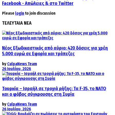
Facebook - Απώλειες & στο Τwitter
Please
login
to join discussion
ΤΕΛΕΥΤΑΙΑ ΝΕΑ
Νέος Εξωδικαστικός από αύριο: 420 δόσεις για χρέη
5.000 ευρώ σε Εφορία και τράπεζες
by
CulpaNews Team
26 Ιουλίου, 2026
Τουρκία – Ισραήλ σε τροχιά ρήξης: Τα F-35, το ΝΑΤΟ
και ο φόβος σύγκρουσης στη Συρία
by
CulpaNews Team
26 Ιουλίου, 2026