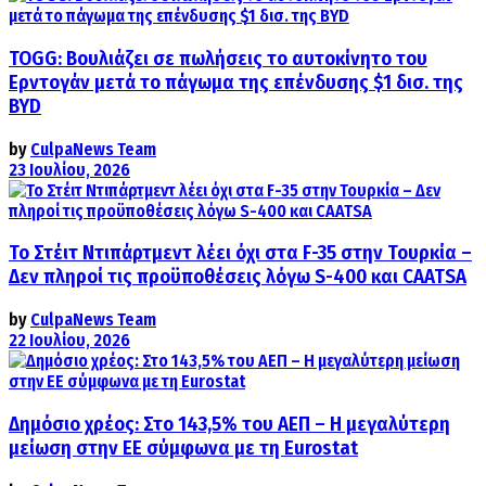
TOGG: Βουλιάζει σε πωλήσεις το αυτοκίνητο του
Ερντογάν μετά το πάγωμα της επένδυσης $1 δισ. της
BYD
by
CulpaNews Team
23 Ιουλίου, 2026
Το Στέιτ Ντιπάρτμεντ λέει όχι στα F-35 στην Τουρκία –
Δεν πληροί τις προϋποθέσεις λόγω S-400 και CAATSA
by
CulpaNews Team
22 Ιουλίου, 2026
Δημόσιο χρέος: Στο 143,5% του ΑΕΠ – Η μεγαλύτερη
μείωση στην ΕΕ σύμφωνα με τη Eurostat