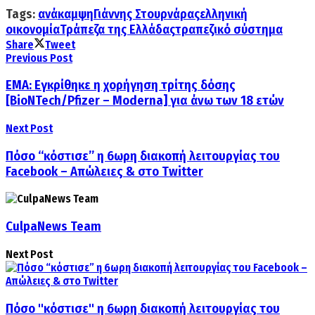
Tags:
ανάκαμψη
Γιάννης Στουρνάρας
ελληνική
οικονομία
Τράπεζα της Ελλάδας
τραπεζικό σύστημα
Share
Tweet
Previous Post
ΕΜΑ: Εγκρίθηκε η χορήγηση τρίτης δόσης
[BioNTech/Pfizer – Moderna] για άνω των 18 ετών
Next Post
Πόσο “κόστισε” η 6ωρη διακοπή λειτουργίας του
Facebook – Απώλειες & στο Τwitter
CulpaNews Team
Next Post
Πόσο "κόστισε" η 6ωρη διακοπή λειτουργίας του