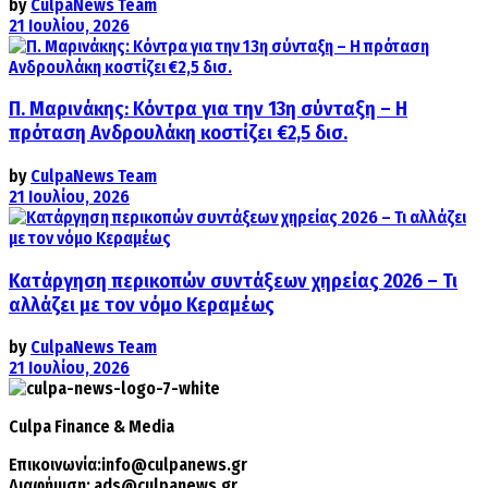
by
CulpaNews Team
21 Ιουλίου, 2026
Π. Μαρινάκης: Κόντρα για την 13η σύνταξη – Η
πρόταση Ανδρουλάκη κοστίζει €2,5 δισ.
by
CulpaNews Team
21 Ιουλίου, 2026
Κατάργηση περικοπών συντάξεων χηρείας 2026 – Τι
αλλάζει με τον νόμο Κεραμέως
by
CulpaNews Team
21 Ιουλίου, 2026
Culpa
Finance & Media
Επικοινωνία:
info@culpanews.gr
Διαφήμιση:
ads@culpanews.gr