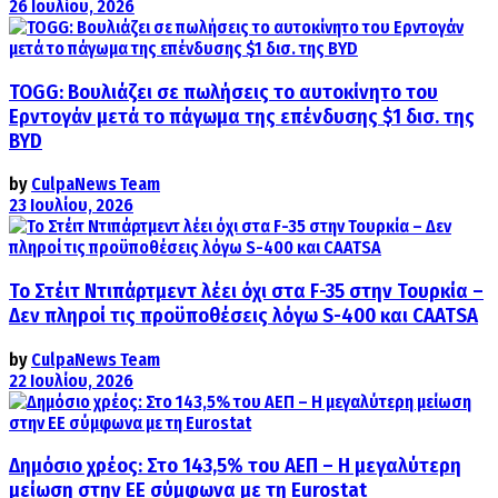
26 Ιουλίου, 2026
TOGG: Βουλιάζει σε πωλήσεις το αυτοκίνητο του
Ερντογάν μετά το πάγωμα της επένδυσης $1 δισ. της
BYD
by
CulpaNews Team
23 Ιουλίου, 2026
Το Στέιτ Ντιπάρτμεντ λέει όχι στα F-35 στην Τουρκία –
Δεν πληροί τις προϋποθέσεις λόγω S-400 και CAATSA
by
CulpaNews Team
22 Ιουλίου, 2026
Δημόσιο χρέος: Στο 143,5% του ΑΕΠ – Η μεγαλύτερη
μείωση στην ΕΕ σύμφωνα με τη Eurostat