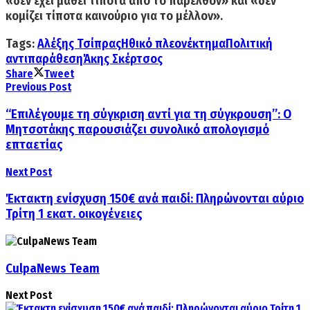
«δεν έχει μάθει τίποτα από το παρελθόν» και «δεν
κομίζει τίποτα καινούριο για το μέλλον».
Tags:
Αλέξης Τσίπρας
Ηθικό πλεονέκτημα
Πολιτική
αντιπαράθεση
Άκης Σκέρτσος
Share
Tweet
Previous Post
“Επιλέγουμε τη σύγκριση αντί για τη σύγκρουση”: Ο
Μητσοτάκης παρουσιάζει συνολικό απολογισμό
επταετίας
Next Post
Έκτακτη ενίσχυση 150€ ανά παιδί: Πληρώνονται αύριο
Τρίτη 1 εκατ. οικογένειες
CulpaNews Team
Next Post