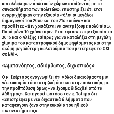
και ολόκληρων πολιτικών χώρων «παίζοντας με τα
συναισθήματα των πολιτών». Υποστηρίζει ότι έτσι
αναρριχήθηκαν στην εξουσία «όλοι οι μεγάλοι
δημαγωγοί του 20ου και του 21ου αιώνα» και
προσθέτει: «Δεν χρειάζεται να ανατρέξουμε πολύ πίσω.
Παρά μόνο 10 χρόνια πριν. Έτσι έφτασε στην εξουσία το
2015 και ο Αλέξης Τσίπρας για να καταλήξει στη μεγάλη
χίμαιρα του καταστροφικού δημοψηφίσματος και στην
ακόμη μεγαλύτερη κωλοτούμπα που μετέτρεψε το ΟΧΙ
σε ΝΑΙ».
«Αμετανόητος, αδιόρθωτος, διχαστικός»
Ο κ. Σκέρτσος αναγνωρίζει ότι «όλοι δικαιούμαστε μια
νέα ευκαιρία τόσο στη ζωή όσο και στην πολιτική», με
την προϋπόθεση όμως «να έχουμε διδαχθεί από τα
λάθη μας». Κατηγορεί ωστόσο τον κ. Τσίπρα ότι
«επιστρέφει με νέα διχαστικά διλήμματα που
καταφεύγουν ξανά στην ευκολία του ηθικού
πλεονεκτήματος».