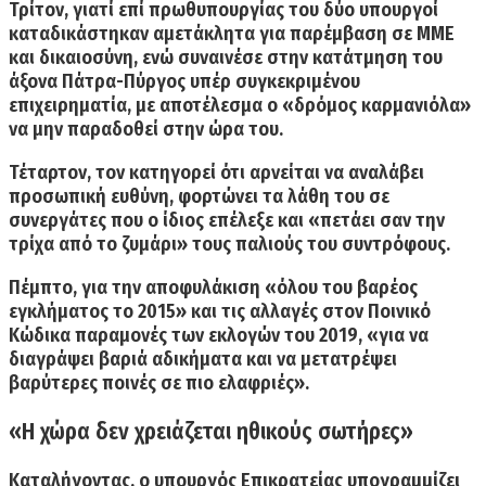
Τρίτον
, γιατί επί πρωθυπουργίας του δύο υπουργοί
καταδικάστηκαν αμετάκλητα για παρέμβαση σε ΜΜΕ
και δικαιοσύνη, ενώ συναινέσε στην κατάτμηση του
άξονα Πάτρα-Πύργος υπέρ συγκεκριμένου
επιχειρηματία, με αποτέλεσμα ο «δρόμος καρμανιόλα»
να μην παραδοθεί στην ώρα του.
Τέταρτον,
τον κατηγορεί ότι αρνείται να αναλάβει
προσωπική ευθύνη, φορτώνει τα λάθη του σε
συνεργάτες που ο ίδιος επέλεξε και «πετάει σαν την
τρίχα από το ζυμάρι» τους παλιούς του συντρόφους.
Πέμπτο,
για την αποφυλάκιση «όλου του βαρέος
εγκλήματος το 2015» και τις αλλαγές στον Ποινικό
Κώδικα παραμονές των εκλογών του 2019, «για να
διαγράψει βαριά αδικήματα και να μετατρέψει
βαρύτερες ποινές σε πιο ελαφριές».
«Η χώρα δεν χρειάζεται ηθικούς σωτήρες»
Καταλήγοντας, ο υπουργός Επικρατείας υπογραμμίζει