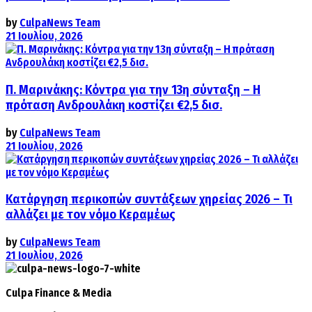
by
CulpaNews Team
21 Ιουλίου, 2026
Π. Μαρινάκης: Κόντρα για την 13η σύνταξη – Η
πρόταση Ανδρουλάκη κοστίζει €2,5 δισ.
by
CulpaNews Team
21 Ιουλίου, 2026
Κατάργηση περικοπών συντάξεων χηρείας 2026 – Τι
αλλάζει με τον νόμο Κεραμέως
by
CulpaNews Team
21 Ιουλίου, 2026
Culpa
Finance & Media