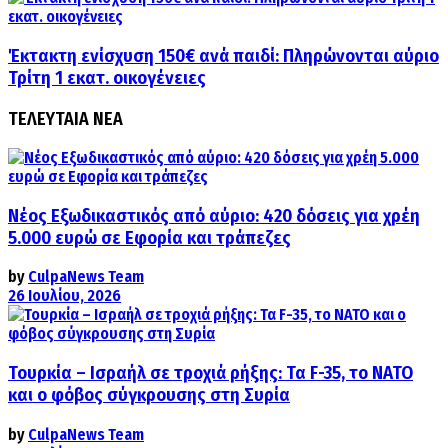
Έκτακτη ενίσχυση 150€ ανά παιδί: Πληρώνονται αύριο
Τρίτη 1 εκατ. οικογένειες
ΤΕΛΕΥΤΑΙΑ ΝΕΑ
Νέος Εξωδικαστικός από αύριο: 420 δόσεις για χρέη
5.000 ευρώ σε Εφορία και τράπεζες
by
CulpaNews Team
26 Ιουλίου, 2026
Τουρκία – Ισραήλ σε τροχιά ρήξης: Τα F-35, το ΝΑΤΟ
και ο φόβος σύγκρουσης στη Συρία
by
CulpaNews Team