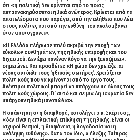
ότι
«η πολιτική δεν κρίνεται από το ποιος
αυτοανακηρύσσεται ηθικά ανώτερος
. Κρίνεται από τα
αποτελέσματα που παράγει, από την αλήθεια που λέει
στους πολίτες και από την ευθύνη που αναλαμβάνει
όταν αποτυγχάνει».
«Η Ελλάδα πλήρωσε πολύ ακριβά την εποχή των
εύκολων συνθημάτων, της ηθικής υπεροχής και του
διχασμού. Δεν έχει κανέναν λόγο να την ξαναζήσει»,
σημειώνει. Και προσθέτει: «
Η χώρα δεν χρειάζεται
νέους αυτόκλητους ‘ηθικούς σωτήρες’.
Χρειάζεται
πολιτικούς που να κρίνονται από το έργο τους.
Ανέντιμοι πολιτικοί μπορεί να υπάρχουν σε όλους τους
πολιτικούς χώρους. Γι’ αυτό και σε μια Δημοκρατία δεν
υπάρχουν ηθικά μονοπώλια».
Η απάντηση στη διαφθορά, καταλήγει ο κ. Σκέρτσος,
«δεν είναι η επιλεκτική επίκληση της ηθικής. Είναι οι
ισχυροί θεσμοί, η διαφάνεια, η λογοδοσία και η
ανάληψη ευθύνης».
Κατά τον ίδιο, ο Αλέξης Τσίπρας