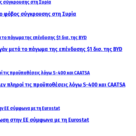
αι ο φόβος σύγκρουσης στη Συρία
γάν μετά το πάγωμα της επένδυσης $1 δισ. της BYD
 Δεν πληροί τις προϋποθέσεις λόγω S-400 και CAATSA
ίωση στην ΕΕ σύμφωνα με τη Eurostat