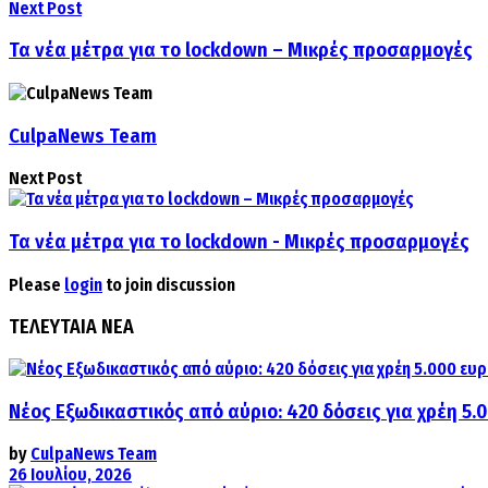
Next Post
Τα νέα μέτρα για το lockdown – Μικρές προσαρμογές
CulpaNews Team
Next Post
Τα νέα μέτρα για το lockdown - Μικρές προσαρμογές
Please
login
to join discussion
ΤΕΛΕΥΤΑΙΑ ΝΕΑ
Νέος Εξωδικαστικός από αύριο: 420 δόσεις για χρέη 5.
by
CulpaNews Team
26 Ιουλίου, 2026