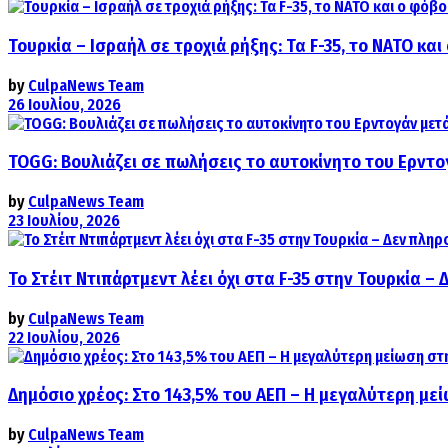
Τουρκία – Ισραήλ σε τροχιά ρήξης: Τα F-35, το ΝΑΤΟ κ
by
CulpaNews Team
26 Ιουλίου, 2026
TOGG: Βουλιάζει σε πωλήσεις το αυτοκίνητο του Ερντο
by
CulpaNews Team
23 Ιουλίου, 2026
Το Στέιτ Ντιπάρτμεντ λέει όχι στα F-35 στην Τουρκία –
by
CulpaNews Team
22 Ιουλίου, 2026
Δημόσιο χρέος: Στο 143,5% του ΑΕΠ – Η μεγαλύτερη με
by
CulpaNews Team