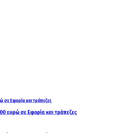
000 ευρώ σε Εφορία και τράπεζες