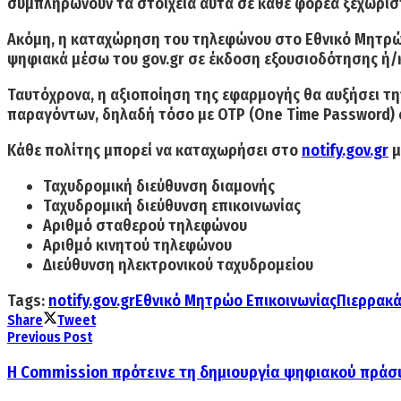
συμπληρώνουν τα στοιχεία αυτά σε κάθε φορέα ξεχωρισ
Ακόμη, η καταχώρηση του τηλεφώνου στο Εθνικό Μητρώο 
ψηφιακά μέσω του gov.gr σε έκδοση εξουσιοδότησης ή/
Ταυτόχρονα, η αξιοποίηση της εφαρμογής θα αυξήσει τ
παραγόντων, δηλαδή τόσο με OTP (One Time Password) ό
Κάθε πολίτης μπορεί να καταχωρήσει στο
notify.gov.gr
μ
Ταχυδρομική διεύθυνση διαμονής
Ταχυδρομική διεύθυνση επικοινωνίας
Αριθμό σταθερού τηλεφώνου
Αριθμό κινητού τηλεφώνου
Διεύθυνση ηλεκτρονικού ταχυδρομείου
Tags:
notify.gov.gr
Εθνικό Μητρώο Επικοινωνίας
Πιερρακ
Share
Tweet
Previous Post
Η Commission πρότεινε τη δημιουργία ψηφιακού πράσ