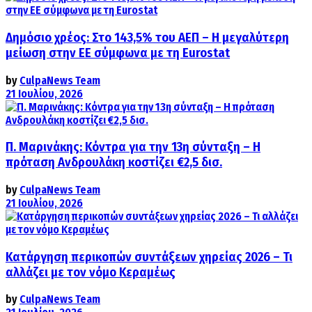
Δημόσιο χρέος: Στο 143,5% του ΑΕΠ – Η μεγαλύτερη
μείωση στην ΕΕ σύμφωνα με τη Eurostat
by
CulpaNews Team
21 Ιουλίου, 2026
Π. Μαρινάκης: Κόντρα για την 13η σύνταξη – Η
πρόταση Ανδρουλάκη κοστίζει €2,5 δισ.
by
CulpaNews Team
21 Ιουλίου, 2026
Κατάργηση περικοπών συντάξεων χηρείας 2026 – Τι
αλλάζει με τον νόμο Κεραμέως
by
CulpaNews Team