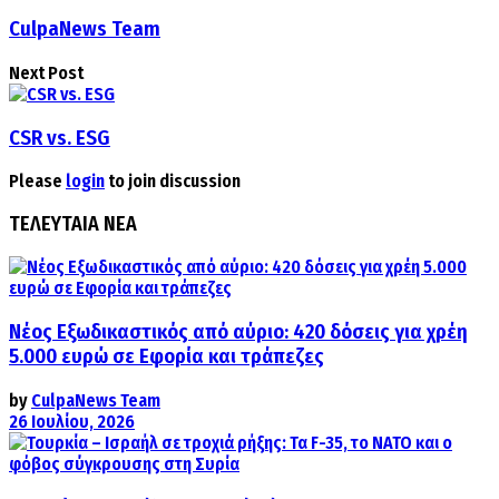
CulpaNews Team
Next Post
CSR vs. ESG
Please
login
to join discussion
ΤΕΛΕΥΤΑΙΑ ΝΕΑ
Νέος Εξωδικαστικός από αύριο: 420 δόσεις για χρέη
5.000 ευρώ σε Εφορία και τράπεζες
by
CulpaNews Team
26 Ιουλίου, 2026