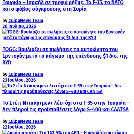
Τουρκία – Ισραήλ σε τροχιά ρήξης: Τα F-35, το ΝΑΤΟ
και ο φόβος σύγκρουσης στη Συρία
by
CulpaNews Team
26 Ιουλίου, 2026
TOGG: Βουλιάζει σε πωλήσεις το αυτοκίνητο του
Ερντογάν μετά το πάγωμα της επένδυσης $1 δισ. της
BYD
by
CulpaNews Team
23 Ιουλίου, 2026
Το Στέιτ Ντιπάρτμεντ λέει όχι στα F-35 στην Τουρκία –
Δεν πληροί τις προϋποθέσεις λόγω S-400 και CAATSA
by
CulpaNews Team
22 Ιουλίου, 2026