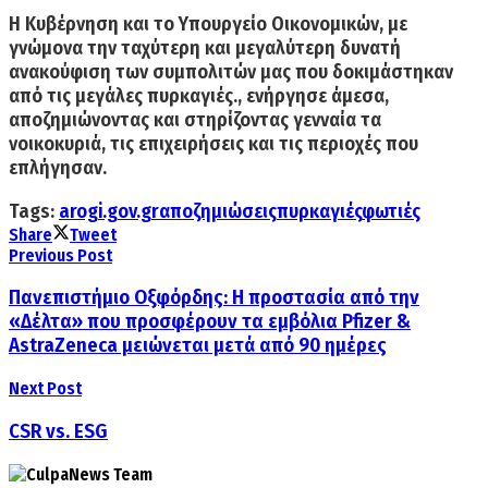
Η Κυβέρνηση και το Υπουργείο Οικονομικών, με
γνώμονα την ταχύτερη και μεγαλύτερη δυνατή
ανακούφιση των συμπολιτών μας που δοκιμάστηκαν
από τις μεγάλες πυρκαγιές., ενήργησε άμεσα,
αποζημιώνοντας και στηρίζοντας γενναία τα
νοικοκυριά, τις επιχειρήσεις και τις περιοχές που
επλήγησαν.
Tags:
arogi.gov.gr
αποζημιώσεις
πυρκαγιές
φωτιές
Share
Tweet
Previous Post
Πανεπιστήμιο Οξφόρδης: Η προστασία από την
«Δέλτα» που προσφέρουν τα εμβόλια Pfizer &
AstraZeneca μειώνεται μετά από 90 ημέρες
Next Post
CSR vs. ESG