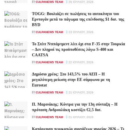
BY
CULPANEWS TEAM
26 ΙΟΥΛΊΟΥ, 2026
TOGG: Βουλιάζει σε πωλήσεις το αυτοκίνητο του
Ερντογάν μετά το πάγωμα της επένδυσης $1 δισ. της
BYD
BY
CULPANEWS TEAM
23 ΙΟΥΛΊΟΥ, 2026
Το Στέιτ Ντιπάρτμεντ λέει όχι στα F-35 στην Τουρκία
– Δεν πληροί τις προϋποθέσεις λόγω S-400 και
CAATSA
BY
CULPANEWS TEAM
22 ΙΟΥΛΊΟΥ, 2026
Δημόσιο χρέος: Στο 143,5% του ΑΕΠ – Η
μεγαλύτερη μείωση στην ΕΕ σύμφωνα με τη
Eurostat
BY
CULPANEWS TEAM
21 ΙΟΥΛΊΟΥ, 2026
Π. Μαρινάκης: Κόντρα για την 13η σύνταξη – Η
πρόταση Ανδρουλάκη κοστίζει €2,5 δισ.
BY
CULPANEWS TEAM
21 ΙΟΥΛΊΟΥ, 2026
Κατάργηση περικοπών συντάξεων χηρείας 2026 – Τι