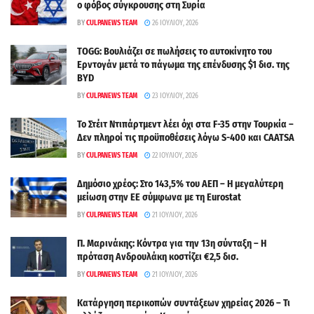
ο φόβος σύγκρουσης στη Συρία
BY
CULPANEWS TEAM
26 ΙΟΥΛΊΟΥ, 2026
TOGG: Βουλιάζει σε πωλήσεις το αυτοκίνητο του
Ερντογάν μετά το πάγωμα της επένδυσης $1 δισ. της
BYD
BY
CULPANEWS TEAM
23 ΙΟΥΛΊΟΥ, 2026
Το Στέιτ Ντιπάρτμεντ λέει όχι στα F-35 στην Τουρκία –
Δεν πληροί τις προϋποθέσεις λόγω S-400 και CAATSA
BY
CULPANEWS TEAM
22 ΙΟΥΛΊΟΥ, 2026
Δημόσιο χρέος: Στο 143,5% του ΑΕΠ – Η μεγαλύτερη
μείωση στην ΕΕ σύμφωνα με τη Eurostat
BY
CULPANEWS TEAM
21 ΙΟΥΛΊΟΥ, 2026
Π. Μαρινάκης: Κόντρα για την 13η σύνταξη – Η
πρόταση Ανδρουλάκη κοστίζει €2,5 δισ.
BY
CULPANEWS TEAM
21 ΙΟΥΛΊΟΥ, 2026
Κατάργηση περικοπών συντάξεων χηρείας 2026 – Τι