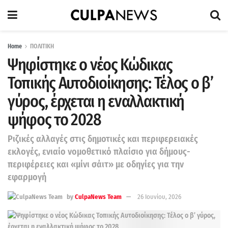
Home
ΠΟΛΙΤΙΚΗ
Ψηφίστηκε ο νέος Κώδικας
Τοπικής Αυτοδιοίκησης: Τέλος ο β’
γύρος, έρχεται η εναλλακτική
ψήφος το 2028
Ριζικές αλλαγές στις δημοτικές και περιφερειακές
εκλογές, ενιαίο νομοθετικό πλαίσιο για δήμους-
περιφέρειες και «μίνι σάιτ» με οδηγίες για την
εφαρμογή
by
CulpaNews Team
26 Ιουνίου, 2026