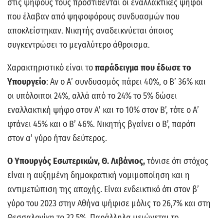
στις ψήφους τους προστίθενται οι εναλλακτικές ψήφοι
που έλαβαν από ψηφοφόρους συνδυασμών που
αποκλείστηκαν. Νικητής αναδεικνύεται όποιος
συγκεντρώσει το μεγαλύτερο άθροισμα.
Χαρακτηριστικό είναι το
παράδειγμα που έδωσε το
Υπουργείο
: Αν ο Α’ συνδυασμός πάρει 40%, ο Β’ 36% και
οι υπόλοιποι 24%, αλλά από το 24% το 5% δώσει
εναλλακτική ψήφο στον Α’ και το 10% στον Β’, τότε ο Α’
φτάνει 45% και ο Β’ 46%. Νικητής βγαίνει ο Β’, παρότι
στον α’ γύρο ήταν δεύτερος.
Ο Υπουργός Εσωτερικών, Θ. Λιβάνιος,
τόνισε ότι στόχος
είναι η αυξημένη δημοκρατική νομιμοποίηση και η
αντιμετώπιση της αποχής. Είναι ενδεικτικό ότι στον β’
γύρο του 2023 στην Αθήνα ψήφισε μόλις το 26,7% και στη
Θεσσαλονίκη το 32,5%. Παράλληλα μειώνεται το