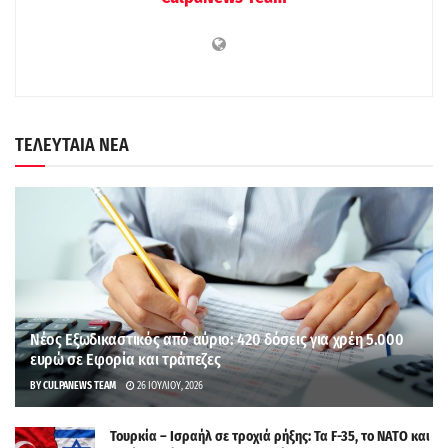
ΤΕΛΕΥΤΑΙΑ ΝΕΑ
Νέος Εξωδικαστικός από αύριο: 420 δόσεις για χρέη 5.000
ευρώ σε Εφορία και τράπεζες
BY
CULPANEWS TEAM
26 ΙΟΥΛΊΟΥ, 2026
Τουρκία – Ισραήλ σε τροχιά ρήξης: Τα F-35, το ΝΑΤΟ και