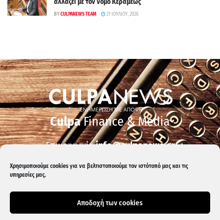
αλλάζει με τον νόμο Κεραμέως
BY
CULPANEWS TEAM
21 ΙΟΥΛΊΟΥ, 2026
Culpa
Finance & Media
Επικοινωνία:
info@culpanews.gr
Διαφήμιση:
ads@culpanews.gr
Χρησιμοποιούμε cookies για να βελτιστοποιούμε τον ιστότοπό μας και τις
υπηρεσίες μας.
Αποδοχή των cookies