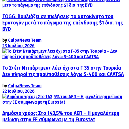
TOGG: Βουλιάζει σε πωλήσεις το αυτοκίνητο του
Ερντογάν μετά το πάγωμα της επένδυσης $1 δισ. της
BYD
by
CulpaNews Team
23 Ιουλίου, 2026
Το Στέιτ Ντιπάρτμεντ λέει όχι στα F-35 στην Τουρκία –
Δεν πληροί τις προϋποθέσεις λόγω S-400 και CAATSA
by
CulpaNews Team
22 Ιουλίου, 2026
Δημόσιο χρέος: Στο 143,5% του ΑΕΠ – Η μεγαλύτερη
μείωση στην ΕΕ σύμφωνα με τη Eurostat