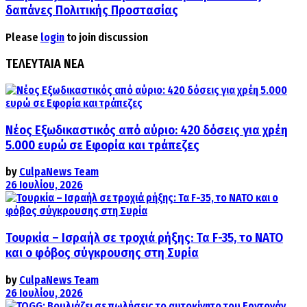
δαπάνες Πολιτικής Προστασίας
Please
login
to join discussion
ΤΕΛΕΥΤΑΙΑ ΝΕΑ
Νέος Εξωδικαστικός από αύριο: 420 δόσεις για χρέη
5.000 ευρώ σε Εφορία και τράπεζες
by
CulpaNews Team
26 Ιουλίου, 2026
Τουρκία – Ισραήλ σε τροχιά ρήξης: Τα F-35, το ΝΑΤΟ
και ο φόβος σύγκρουσης στη Συρία
by
CulpaNews Team
26 Ιουλίου, 2026