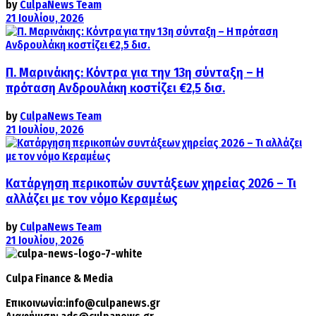
by
CulpaNews Team
21 Ιουλίου, 2026
Π. Μαρινάκης: Κόντρα για την 13η σύνταξη – Η
πρόταση Ανδρουλάκη κοστίζει €2,5 δισ.
by
CulpaNews Team
21 Ιουλίου, 2026
Κατάργηση περικοπών συντάξεων χηρείας 2026 – Τι
αλλάζει με τον νόμο Κεραμέως
by
CulpaNews Team
21 Ιουλίου, 2026
Culpa
Finance & Media
Επικοινωνία:
info@culpanews.gr