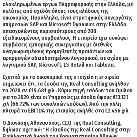
ολοκληρωμένων έργων Πληροφορικής στην Ελλάδα,
με
πελάτες από σχεδόν όλους τους κλάδους της
οικονομίας. Παράλληλα, είναι στρατηγικός συνεργάτης
υπηρεσιών SAP και Microsoft Dynamics στην Ελλάδα,
απασχολώντας περισσότερους από 200
εξειδικευμένους συμβούλους. Η εταιρεία έχει συνάψει
συμβάσεις εμπορικής συνεργασίας με διεθνώς
αναγνωρισμένους προμηθευτές προϊόντων και
εφαρμογών αδειοδοτημένου λογισμικού, σε σχέση με
λογισμικά SAP, Microsoft, LS Retail και Tableau.
Σχετικά με τα οικονομικά της στοιχεία η εταιρεία
σημειώνει ότι,
τα έσοδα της Real Consulting ανήλθαν
το 2020 σε €19.681 χιλ..
Κύρια πηγή εσόδων του Ομίλου
για το 2020 είναι
οι Υπηρεσίες με έσοδα ύψους €13.131
χιλ
(66,72% των συνολικών εσόδων). Από την άλλη
πλευρά το
EBITDΑ
της εταιρίας ανήλθε στα
€2.456 χιλ.
Ο
Διονύσης Αθανασάκος, CEO της Real Consulting,
δήλωσε σχετικά: “Η είσοδος της Real Consulting στην
Εναλλακτική Αγορά του Χρηματιστηρίου Αθηνών