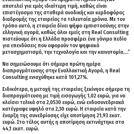
αποτελεί για εμάς ιδιαίτερη τιμή, καθώς είναι
επιστέγασμα της σταθερά ανοδικής και κερδοφόρας
διαδρομής της εταιρείας τα τελευταία χρόνια. Με τον
τρόπο αυτό, η εταιρεία δίνει ψήφο εμπιστοσύνης στην
ελληνική αγορά, καθώς όλοι εμείς στη Real Consulting
πιστεύουμε ότι η Ελλάδα προσφέρει ένα
γόνιμο πεδίο
για επενδύσεις που αφορούν τον ψηφιακό
μετασχηματισμό, την τεχνολογία και την καινοτομία
….”
Να σημειώσουμε ότι σήμερα πρώτη ημέρα
διαπραγμάτευσης στην Εναλλακτική Αγορά, η Real
Consulting
ενισχύθηκε κατά 101,27%.
Ειδικότερα, η μετοχή της εταιρείας ξεκίνησε σήμερα τη
διαπραγμάτευση με
τιμή
εισαγωγής 1,02 ευρώ,
για να
κλείσει
τελικά στα 2,0530 ευρώ,
ενώ ενδοσυνεδριακά
κατέγραψε υψηλό στα 2,30 ευρώ. Η εταιρεία κατά την
έναρξη της συνεδρίασης είχε
αποτίμηση 21,93 εκατ.
ευρώ
. Στο τέλος αυτής η αποτίμηση
εκτινάχτηκε στα
44,1 εκατ. ευρώ.