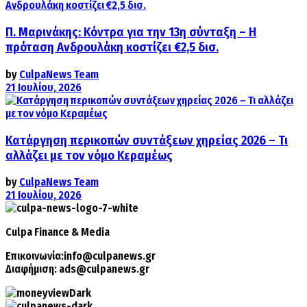
Π. Μαρινάκης: Κόντρα για την 13η σύνταξη – Η
πρόταση Ανδρουλάκη κοστίζει €2,5 δισ.
by
CulpaNews Team
21 Ιουλίου, 2026
Κατάργηση περικοπών συντάξεων χηρείας 2026 – Τι
αλλάζει με τον νόμο Κεραμέως
by
CulpaNews Team
21 Ιουλίου, 2026
Culpa
Finance & Media
Επικοινωνία:
info@culpanews.gr
Διαφήμιση:
ads@culpanews.gr