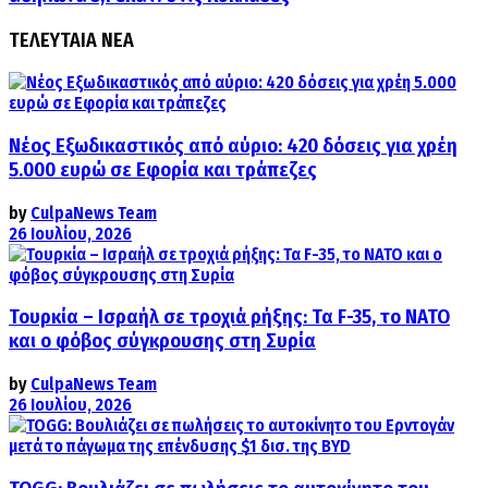
ΤΕΛΕΥΤΑΙΑ ΝΕΑ
Νέος Εξωδικαστικός από αύριο: 420 δόσεις για χρέη
5.000 ευρώ σε Εφορία και τράπεζες
by
CulpaNews Team
26 Ιουλίου, 2026
Τουρκία – Ισραήλ σε τροχιά ρήξης: Τα F-35, το ΝΑΤΟ
και ο φόβος σύγκρουσης στη Συρία
by
CulpaNews Team
26 Ιουλίου, 2026