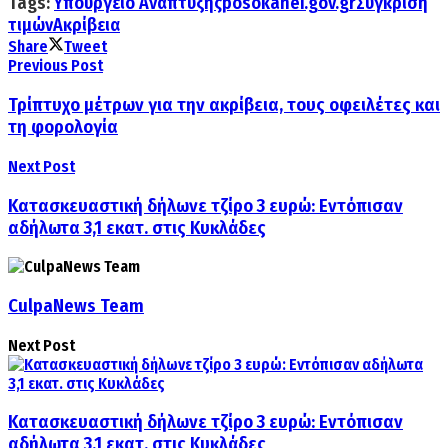
Tags:
Υπουργείο Ανάπτυξης
posokanei.gov.gr
Σύγκριση
τιμών
Ακρίβεια
Share
Tweet
Previous Post
Τρίπτυχο μέτρων για την ακρίβεια, τους οφειλέτες και
τη φορολογία
Next Post
Κατασκευαστική δήλωνε τζίρο 3 ευρώ: Εντόπισαν
αδήλωτα 3,1 εκατ. στις Κυκλάδες
CulpaNews Team
Next Post
Κατασκευαστική δήλωνε τζίρο 3 ευρώ: Εντόπισαν
αδήλωτα 3,1 εκατ. στις Κυκλάδες