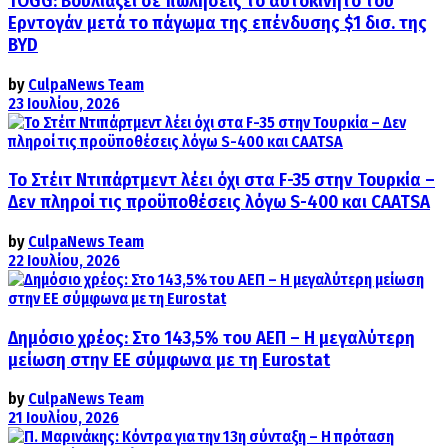
TOGG: Βουλιάζει σε πωλήσεις το αυτοκίνητο του
Ερντογάν μετά το πάγωμα της επένδυσης $1 δισ. της
BYD
by
CulpaNews Team
23 Ιουλίου, 2026
Το Στέιτ Ντιπάρτμεντ λέει όχι στα F-35 στην Τουρκία –
Δεν πληροί τις προϋποθέσεις λόγω S-400 και CAATSA
by
CulpaNews Team
22 Ιουλίου, 2026
Δημόσιο χρέος: Στο 143,5% του ΑΕΠ – Η μεγαλύτερη
μείωση στην ΕΕ σύμφωνα με τη Eurostat
by
CulpaNews Team
21 Ιουλίου, 2026