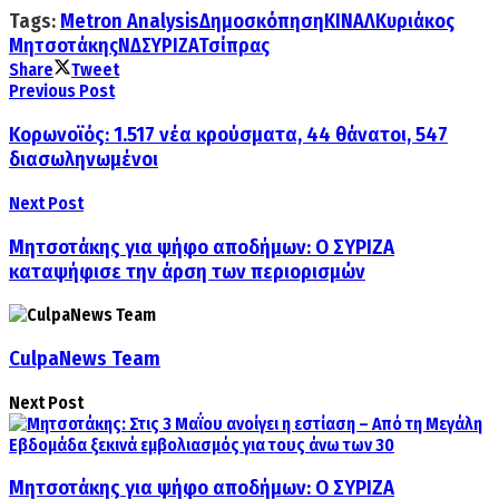
Tags:
Metron Analysis
Δημοσκόπηση
ΚΙΝΑΛ
Κυριάκος
Μητσοτάκης
ΝΔ
ΣΥΡΙΖΑ
Τσίπρας
Share
Tweet
Previous Post
Κορωνοϊός: 1.517 νέα κρούσματα, 44 θάνατοι, 547
διασωληνωμένοι
Next Post
Μητσοτάκης για ψήφο αποδήμων: Ο ΣΥΡΙΖΑ
καταψήφισε την άρση των περιορισμών
CulpaNews Team
Next Post
Μητσοτάκης για ψήφο αποδήμων: Ο ΣΥΡΙΖΑ