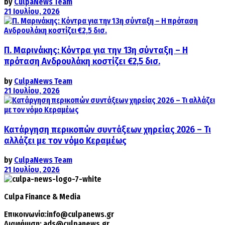
by
CulpaNews Team
21 Ιουλίου, 2026
Π. Μαρινάκης: Κόντρα για την 13η σύνταξη – Η
πρόταση Ανδρουλάκη κοστίζει €2,5 δισ.
by
CulpaNews Team
21 Ιουλίου, 2026
Κατάργηση περικοπών συντάξεων χηρείας 2026 – Τι
αλλάζει με τον νόμο Κεραμέως
by
CulpaNews Team
21 Ιουλίου, 2026
Culpa
Finance & Media
Επικοινωνία:
info@culpanews.gr
Διαφήμιση:
ads@culpanews.gr