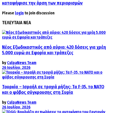
καταψήφισε την άρση των περιορισμών
Please
login
to join discussion
ΤΕΛΕΥΤΑΙΑ ΝΕΑ
Νέος Εξωδικαστικός από αύριο: 420 δόσεις για χρέη
5.000 ευρώ σε Εφορία και τράπεζες
by
CulpaNews Team
26 Ιουλίου, 2026
Τουρκία – Ισραήλ σε τροχιά ρήξης: Τα F-35, το ΝΑΤΟ
και ο φόβος σύγκρουσης στη Συρία
by
CulpaNews Team
26 Ιουλίου, 2026