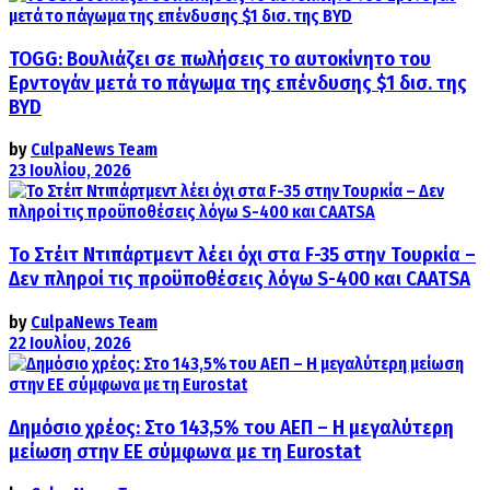
TOGG: Βουλιάζει σε πωλήσεις το αυτοκίνητο του
Ερντογάν μετά το πάγωμα της επένδυσης $1 δισ. της
BYD
by
CulpaNews Team
23 Ιουλίου, 2026
Το Στέιτ Ντιπάρτμεντ λέει όχι στα F-35 στην Τουρκία –
Δεν πληροί τις προϋποθέσεις λόγω S-400 και CAATSA
by
CulpaNews Team
22 Ιουλίου, 2026
Δημόσιο χρέος: Στο 143,5% του ΑΕΠ – Η μεγαλύτερη
μείωση στην ΕΕ σύμφωνα με τη Eurostat