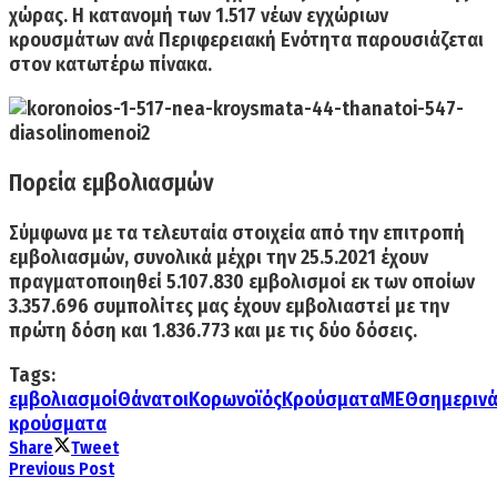
χώρας. Η κατανομή των 1.517 νέων εγχώριων
κρουσμάτων ανά Περιφερειακή Ενότητα παρουσιάζεται
στον κατωτέρω πίνακα.
Πορεία εμβολιασμών
Σύμφωνα με τα τελευταία στοιχεία από την επιτροπή
εμβολιασμών,
συνολικά
μέχρι την 25.5.2021
έχουν
πραγματοποιηθεί
5.107.830
εμβολισμοί
εκ των οποίων
3.357.696
συμπολίτες μας έχουν εμβολιαστεί με την
πρώτη δόση
και
1.836.773 και με τις δύο δόσεις.
Tags:
εμβολιασμοί
Θάνατοι
Κορωνοϊός
Κρούσματα
ΜΕΘ
σημεριν
κρούσματα
Share
Tweet
Previous Post