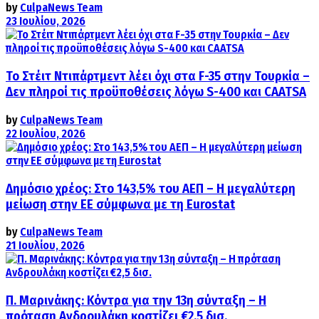
by
CulpaNews Team
23 Ιουλίου, 2026
Το Στέιτ Ντιπάρτμεντ λέει όχι στα F-35 στην Τουρκία –
Δεν πληροί τις προϋποθέσεις λόγω S-400 και CAATSA
by
CulpaNews Team
22 Ιουλίου, 2026
Δημόσιο χρέος: Στο 143,5% του ΑΕΠ – Η μεγαλύτερη
μείωση στην ΕΕ σύμφωνα με τη Eurostat
by
CulpaNews Team
21 Ιουλίου, 2026
Π. Μαρινάκης: Κόντρα για την 13η σύνταξη – Η
πρόταση Ανδρουλάκη κοστίζει €2,5 δισ.