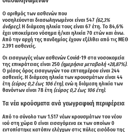
διασωληνωμένων
Ο αριθμός των ασθενών που
νοσηλεύονται
διασωληνωμένοι είναι 547
(62,3%
άνδρες).
Η διάμεση ηλικία τους είναι 67 έτη. Το 84,6%
έχει υποκείμενο νόσημα ή/και ηλικία 70 ετών και άνω.
Από την αρχή της πανδημίας έχουν
εξέλθει από τις ΜΕΘ
2.391 ασθενείς.
Οι εισαγωγές νέων ασθενών Covid-19 στα νοσοκομεία
της επικράτειας είναι 250
(ημερήσια μεταβολή +28,87%)
.
Ο μέσος όρος εισαγωγών του επταημέρου είναι 244
ασθενείς. Η διάμεση ηλικία των κρουσμάτων είναι 44
έτη
(εύρος 0,2 έως 106 έτη),
ενώ η διάμεση ηλικία των
θανόντων είναι 78 έτη
(εύρος 0,2 έως 106 έτη).
Τα νέα κρούσματα ανά γεωγραφική περιφέρεια
Από το σύνολο των 1.517 νέων κρουσμάτων του νέου
ιού στη χώρα 0 είναι εισαγόμενα εκ των οποίων 0
εντοπίστηκε κατόπιν ελέγχων στις πύλες εισόδου της