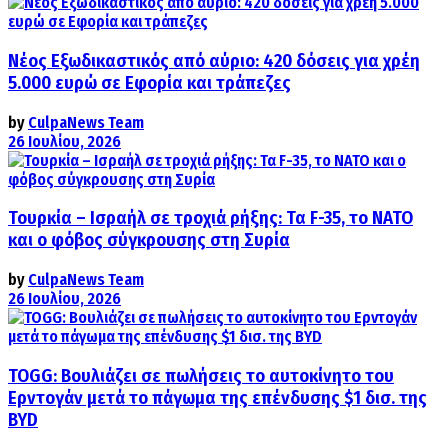
Νέος Εξωδικαστικός από αύριο: 420 δόσεις για χρέη
5.000 ευρώ σε Εφορία και τράπεζες
by
CulpaNews Team
26 Ιουλίου, 2026
Τουρκία – Ισραήλ σε τροχιά ρήξης: Τα F-35, το ΝΑΤΟ
και ο φόβος σύγκρουσης στη Συρία
by
CulpaNews Team
26 Ιουλίου, 2026
TOGG: Βουλιάζει σε πωλήσεις το αυτοκίνητο του
Ερντογάν μετά το πάγωμα της επένδυσης $1 δισ. της
BYD