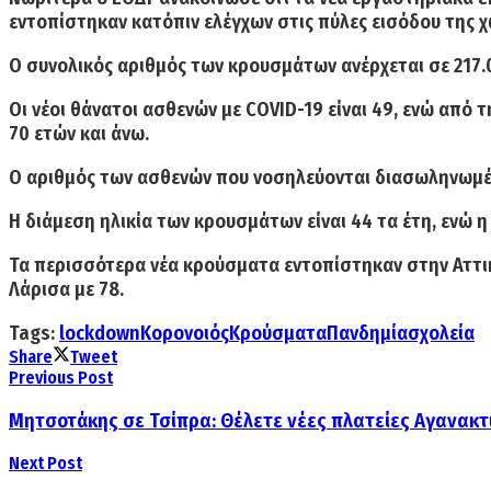
εντοπίστηκαν κατόπιν ελέγχων στις πύλες εισόδου της 
Ο συνολικός αριθμός των
κρουσμάτων ανέρχεται σε 217.
Οι
νέοι θάνατοι ασθενών με COVID-19 είναι 49,
ενώ από τη
70 ετών και άνω.
Ο αριθμός των ασθενών που νοσηλεύονται
διασωληνωμέν
Η διάμεση ηλικία των κρουσμάτων είναι 44 τα έτη, ενώ η 
Τα περισσότερα νέα κρούσματα εντοπίστηκαν
στην Αττι
Λάρισα με 78.
Tags:
lockdown
Κορονοιός
Κρούσματα
Πανδημία
σχολεία
Share
Tweet
Previous Post
Μητσοτάκης σε Τσίπρα: Θέλετε νέες πλατείες Αγανακ
Next Post