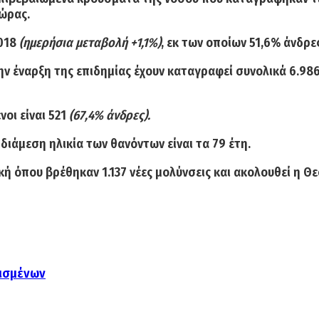
χώρας.
018
(ημερήσια μεταβολή +1,1%)
, εκ των οποίων 51,6% άνδρε
ν έναρξη της επιδημίας έχουν καταγραφεί συνολικά
6.986
οι είναι 521
(67,4% άνδρες)
.
διάμεση ηλικία των θανόντων είναι τα 79 έτη.
κή όπου βρέθηκαν 1.137
νέες μολύνσεις και ακολουθεί η
Θε
τισμένων