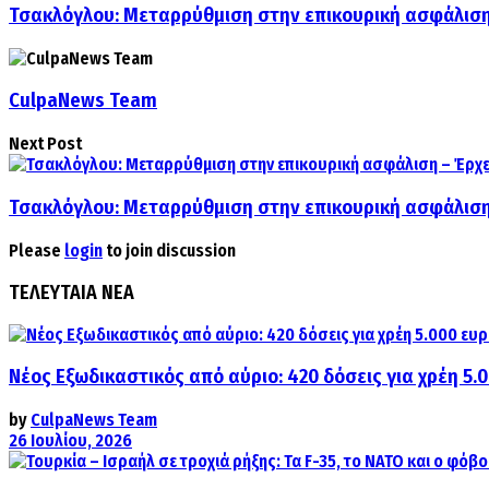
Τσακλόγλου: Μεταρρύθμιση στην επικουρική ασφάλιση
CulpaNews Team
Next Post
Τσακλόγλου: Μεταρρύθμιση στην επικουρική ασφάλιση
Please
login
to join discussion
ΤΕΛΕΥΤΑΙΑ ΝΕΑ
Νέος Εξωδικαστικός από αύριο: 420 δόσεις για χρέη 5.
by
CulpaNews Team
26 Ιουλίου, 2026