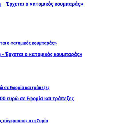
 – Έρχεται ο «ατομικός κουμπαράς»
 - Έρχεται ο «ατομικός κουμπαράς»
000 ευρώ σε Εφορία και τράπεζες