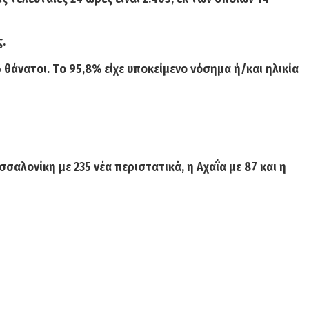
ς.
 θάνατοι. Τ
ο 95,8% είχε υποκείμενο νόσημα ή/και ηλικία
σσαλονίκη με 235
νέα περιστατικά,
η Αχαΐα με 87 και η