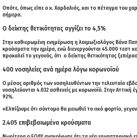
Οπότε, όπως είπε ο κ. Χαρδαλιάς, και το πέταγμα του
χαρ
σήμερα.
Ο δείκτης θετικότητας αγγίζει το 4,5%
Στην καθιερωμένη ενημέρωση η λοιμωξιολόγος Βάνα Παπα
κρούσματα την ημέρα, ενώ διενεργούνται 45.000 τεστ κ
προκαλεί το γεγονός, ότι ο δείκτης θετικότητας ξεπέρασε
400 νοσηλείες ανά ημέρα λόγω κορωνοϊού
Ο μέσος αριθμός των νοσηλευθέντων την τελευταία εβ
νοσηλεύονται 4.032 ασθενείς με κορωνοϊό. Στην Αττική έ
92%.
«Ελπίζουμε ότι σύντομα θα μειωθεί το ιικό φορτίο, γεγο
2.405 επιβεβαιωμένα κρούσματα
Νωρίτερα ο ΕΟΔΥ ανακοίνωσε ότι τα νέα εργαστηριακά
ε