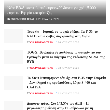
Νέος Εξωδικαστικός από αύριο: 420 δόσεις για χρέη 5.000
ευρώ σε Εφορία και τράπεζες
BY
CULPANEWS TEAM
26 ΙΟΥΛΊΟΥ, 2026
Τουρκία – Ισραήλ σε τροχιά ρήξης: Τα F-35, το
ΝΑΤΟ και ο φόβος σύγκρουσης στη Συρία
BY
CULPANEWS TEAM
26 ΙΟΥΛΊΟΥ, 2026
TOGG: Βουλιάζει σε πωλήσεις το αυτοκίνητο του
Ερντογάν μετά το πάγωμα της επένδυσης $1 δισ. της
BYD
BY
CULPANEWS TEAM
23 ΙΟΥΛΊΟΥ, 2026
Το Στέιτ Ντιπάρτμεντ λέει όχι στα F-35 στην Τουρκία
– Δεν πληροί τις προϋποθέσεις λόγω S-400 και
CAATSA
BY
CULPANEWS TEAM
22 ΙΟΥΛΊΟΥ, 2026
Δημόσιο χρέος: Στο 143,5% του ΑΕΠ – Η
μεγαλύτερη μείωση στην ΕΕ σύμφωνα με τη