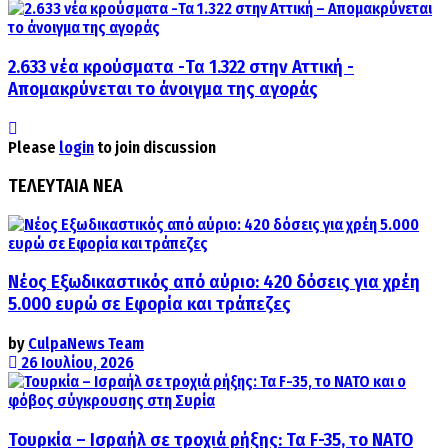
2.633 νέα κρούσματα -Τα 1.322 στην Αττική -
Απομακρύνεται το άνοιγμα της αγοράς
Please
login
to join discussion
ΤΕΛΕΥΤΑΙΑ ΝΕΑ
Νέος Εξωδικαστικός από αύριο: 420 δόσεις για χρέη
5.000 ευρώ σε Εφορία και τράπεζες
by
CulpaNews Team
26 Ιουλίου, 2026
Τουρκία – Ισραήλ σε τροχιά ρήξης: Τα F-35, το ΝΑΤΟ