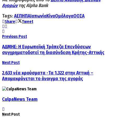
Αγορών
της Alpha Bank
Tags:
ΑΕΠ
ΗΠΑ
Ιαπωνία
Κίνα
Ομόλογα
ΟΟΣΑ
Share
Tweet
Previous Post
ΑΔΜΗΕ: Η Ευρωπαϊκή Τράπεζα Επενδύσεων
συγχρηματοδοτεί τη διασύνδεση Κρήτης-Αττικής
Next Post
2.633 νέα κρούσματα -Τα 1.322 στην Αττική –
Απομακρύνεται το άνοιγμα της αγοράς
CulpaNews Team
Next Post