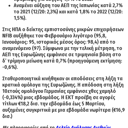
Αναμένει
αύξηση του ΑΕΠ της Ιαπωνίας κατά 2,7%
το 2021 (12/20: 2,3%) και κατά 1,8% το 2022 (12/20:
1,5%).
Στις ΗΠΑ ο δείκτης εμπιστοσύνης μικρών επιχειρήσεων
NFIB αυξήθηκε τον Φεβρουάριο λιγότερο (95,8,
Ιανουάριος: 95, ιστορικός μέσος όρος: 98,4) από το
αναμενόμενο (97). Σύμφωνα με την τελική μέτρηση, το
ΑΕΠ της Ευρωζώνης εμφάνισε σε τριμηνιαία βάση στο
δ’ τρίμηνο μείωση κατά 0,7%
(προηγούμενη εκτίμηση:
-0,6%).
Σταθεροποιητικά κινήθηκαν οι αποδόσεις στη λήξη τα
κρατικά ομόλογα της Ευρωζώνης.
Η απόδοση στη λήξη
10ετούς ομολόγου Γερμανίας εμφάνισε χθες χαμηλό
(-0,334%)
μιας εβδομάδος. Η ΕΚΤ προέβη σε αγορές
τίτλων €18,2 δισ. την εβδομάδα έως 5 Μαρτίου,
αυξημένες συγκριτικά με μια εβδομάδα νωρίτερα (€16,9
δισ.)
Με πληροφορίες από το
Δελτίο Ανάλυσης Διεθνών