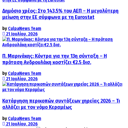
Δημόσιο χρέος: Στο 143,5% του ΑΕΠ – Η μεγαλύτερη
μείωση στην ΕΕ σύμφωνα με τη Eurostat
by
CulpaNews Team
21 Ιουλίου, 2026
Π. Μαρινάκης: Κόντρα για την 13η σύνταξη – Η
πρόταση Ανδρουλάκη κοστίζει €2,5 δισ.
by
CulpaNews Team
21 Ιουλίου, 2026
Κατάργηση περικοπών συντάξεων χηρείας 2026 – Τι
αλλάζει με τον νόμο Κεραμέως
by
CulpaNews Team
21 Ιουλίου, 2026