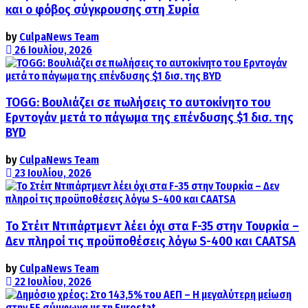
και ο φόβος σύγκρουσης στη Συρία
by
CulpaNews Team
26 Ιουλίου, 2026
TOGG: Βουλιάζει σε πωλήσεις το αυτοκίνητο του
Ερντογάν μετά το πάγωμα της επένδυσης $1 δισ. της
BYD
by
CulpaNews Team
23 Ιουλίου, 2026
Το Στέιτ Ντιπάρτμεντ λέει όχι στα F-35 στην Τουρκία –
Δεν πληροί τις προϋποθέσεις λόγω S-400 και CAATSA
by
CulpaNews Team
22 Ιουλίου, 2026