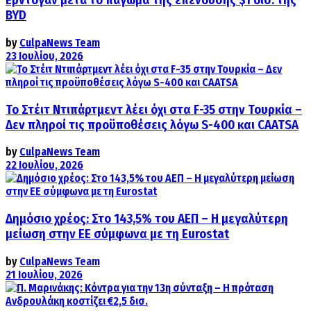
Ερντογάν μετά το πάγωμα της επένδυσης $1 δισ. της
BYD
by
CulpaNews Team
23 Ιουλίου, 2026
Το Στέιτ Ντιπάρτμεντ λέει όχι στα F-35 στην Τουρκία –
Δεν πληροί τις προϋποθέσεις λόγω S-400 και CAATSA
by
CulpaNews Team
22 Ιουλίου, 2026
Δημόσιο χρέος: Στο 143,5% του ΑΕΠ – Η μεγαλύτερη
μείωση στην ΕΕ σύμφωνα με τη Eurostat
by
CulpaNews Team
21 Ιουλίου, 2026