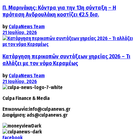
Π. Μαρινάκης: Κόντρα για την 13η σύνταξη – Η
πρόταση Ανδρουλάκη κοστίζει €2,5 δισ.
by
CulpaNews Team
21 Ιουλίου, 2026
Κατάργηση περικοπών συντάξεων χηρείας 2026 – Τι
αλλάζει με τον νόμο Κεραμέως
by
CulpaNews Team
21 Ιουλίου, 2026
Culpa
Finance & Media
Επικοινωνία:
info@culpanews.gr
Διαφήμιση:
ads@culpanews.gr
Facebook