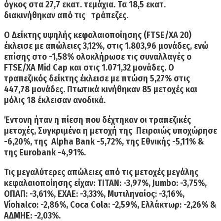
όγκος στα 27,7 εκατ. τεμάχια. Τα 18,5 εκατ.
διακινήθηκαν από τις τράπεζες.
Ο Δείκτης υψηλής κεφαλαιοποίησης
(FTSE/XA 20)
έκλεισε
με απώλειες 3,12%, στις 1.803,96 μονάδες, ενώ
επίσης στο -1,58%
ολοκλήρωσε τις συναλλαγές
ο
FTSE/XA Mid Cap και στις 1.071,32 μονάδες
.
Ο
τραπεζικός δείκτης έκλεισε με πτώση 5,27% στις
447,78 μονάδες.
Πτωτικά κινήθηκαν 85 μετοχές και
μόλις 18 έκλεισαν ανοδικά.
Έντονη ήταν η πίεση που δέχτηκαν οι τραπεζικές
μετοχές, Συγκριμένα η μετοχή της Πειραιώς υποχώρησε
-6,20%, της Alpha Bank -5,72%, της Εθνικής -5,11% &
της Eurobank -4,91%.
Τις μεγαλύτερες απώλειες από τις μετοχές μεγάλης
κεφαλαιοποίησης είχαν: TITAN: -3,97%, Jumbo: -3,75%,
ΟΠΑΠ: -3,61%, ΕΧΑΕ: -3,33%, Μυτιληναίος: -3,16%,
Viohalco: -2,86%, Coca Cola: -2,59%, Ελλάκτωρ: -2,26% &
ΑΔΜΗΕ: -2,03%.