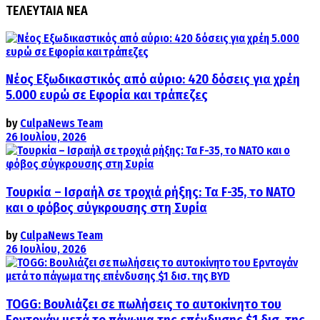
ΤΕΛΕΥΤΑΙΑ ΝΕΑ
Νέος Εξωδικαστικός από αύριο: 420 δόσεις για χρέη
5.000 ευρώ σε Εφορία και τράπεζες
by
CulpaNews Team
26 Ιουλίου, 2026
Τουρκία – Ισραήλ σε τροχιά ρήξης: Τα F-35, το ΝΑΤΟ
και ο φόβος σύγκρουσης στη Συρία
by
CulpaNews Team
26 Ιουλίου, 2026
TOGG: Βουλιάζει σε πωλήσεις το αυτοκίνητο του