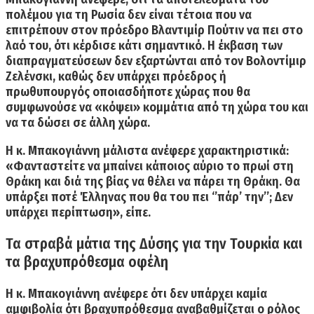
πολέμου για τη Ρωσία δεν είναι τέτοια που να
επιτρέπουν στον πρόεδρο Βλαντιμίρ Πούτιν να πει στο
λαό του, ότι κέρδισε κάτι σημαντικό. Η έκβαση των
διαπραγματεύσεων δεν εξαρτώνται από τον Βολοντίμιρ
Ζελένσκι, καθώς
δεν υπάρχει πρόεδρος ή
πρωθυπουργός οποιασδήποτε χώρας που θα
συμφωνούσε να «κόψει» κομμάτια από τη χώρα του
και
να τα δώσει σε άλλη χώρα.
H κ. Μπακογιάννη μάλιστα ανέφερε χαρακτηριστικά:
«
Φανταστείτε να μπαίνει κάποιος αύριο το πρωί στη
Θράκη και διά της βίας να θέλει να πάρει τη Θράκη. Θα
υπάρξει ποτέ Έλληνας που θα του πει ‘’πάρ’ την’’; Δεν
υπάρχει περίπτωση»
, είπε.
Τα στραβά μάτια της Δύσης για την Τουρκία και
τα βραχυπρόθεσμα οφέλη
Η κ. Μπακογιάννη ανέφερε ότι δεν υπάρχει καμία
αμφιβολία
ότι βραχυπρόθεσμα αναβαθμίζεται ο ρόλος