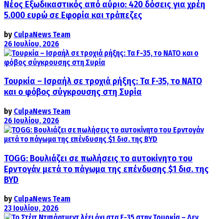
Νέος Εξωδικαστικός από αύριο: 420 δόσεις για χρέη
5.000 ευρώ σε Εφορία και τράπεζες
by
CulpaNews Team
26 Ιουλίου, 2026
Τουρκία – Ισραήλ σε τροχιά ρήξης: Τα F-35, το ΝΑΤΟ
και ο φόβος σύγκρουσης στη Συρία
by
CulpaNews Team
26 Ιουλίου, 2026
TOGG: Βουλιάζει σε πωλήσεις το αυτοκίνητο του
Ερντογάν μετά το πάγωμα της επένδυσης $1 δισ. της
BYD
by
CulpaNews Team
23 Ιουλίου, 2026