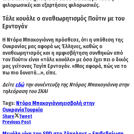
φιλορωσικές και εξαρτήσεις φιλορωσικές.
Τάλε κουάλε ο αναθεωρητισμός Πούτιν με του
Ερντογάν
Η Ντόρα Μπακογιάννη πρόσθεσε, ότι
η υπόθεση της
Ουκρανίας μας αφορά ως Έλληνες,
καθώς ο
αναθεωρητισμός και η αμφισβήτηση συνθηκών από
τον Πούτιν είναι «τάλε κουάλε» με όσα έχει πει ο δικός
μας γείτονας Ταγίπ Ερντογάν. «Μας αφορά, πώς να το
πω πιο δυνατά…», είπε.
Δείτε
εδώ
την συνέντευξη της Ντόρας Μπακογιάννη στην
τηλεόραση του
ΣΚΑΙ
Tags:
Ντόρα Μπακογιάννη
εισβολή στην
Ουκρανία
Τουρκία
Share
Tweet
Previous Post
Μεγάλη νίκη του SPD στο Ζάαρλαντ – Eπιβεβαίωση