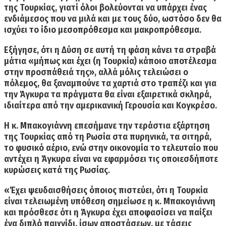
της Τουρκίας,
γιατί όλοι βολεύονται να υπάρχει ένας
ενδιάμεσος που να μιλά και με τους δύο, ωστόσο δεν θα
ισχύει το ίδιο μεσοπρόθεσμα και μακροπρόθεσμα.
Εξήγησε, ότι
η Δύση σε αυτή τη φάση κάνει τα στραβά
μάτια
«μήπως και έχει (η Τουρκία) κάποιο αποτέλεσμα
στην προσπάθειά της», αλλά μόλις τελειώσει ο
πόλεμος, θα ξαναμπούνε τα χαρτιά στο τραπέζι και για
την Άγκυρα τα πράγματα θα είναι εξαιρετικά σκληρά,
ιδιαίτερα από την αμερικανική Γερουσία και Κογκρέσο.
Η κ. Μπακογιάννη επεσήμανε
την τεράστια εξάρτηση
της Τουρκίας από τη Ρωσία
στα πυρηνικά, τα σιτηρά,
το φυσικό αέριο, ενώ στην οικονομία το τελευταίο που
αντέχει η Άγκυρα είναι να εφαρμόσει τις οποιεσδήποτε
κυρώσεις κατά της Ρωσίας.
«Έχει ψευδαισθήσεις όποιος πιστεύει, ότι η Τουρκία
είναι τελειωμένη υπόθεση σημείωσε η κ. Μπακογιάννη
και πρόσθεσε ότ
ι η Άγκυρα έχει αποφασίσει να παίξει
ένα διπλό παιχνίδι
, ίσων αποστάσεων, με τάσεις