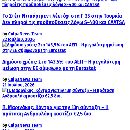
Το Στέιτ Ντιπάρτμεντ λέει όχι στα F-35 στην Τουρκία –
Δεν πληροί τις προϋποθέσεις λόγω S-400 και CAATSA
by
CulpaNews Team
22 Ιουλίου, 2026
Δημόσιο χρέος: Στο 143,5% του ΑΕΠ – Η μεγαλύτερη
μείωση στην ΕΕ σύμφωνα με τη Eurostat
by
CulpaNews Team
21 Ιουλίου, 2026
Π. Μαρινάκης: Κόντρα για την 13η σύνταξη – Η
πρόταση Ανδρουλάκη κοστίζει €2,5 δισ.
by
CulpaNews Team