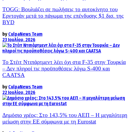
TOGG: Βουλιάζει σε πωλήσεις το αυτοκίνητο του
Ερντογάν μετά το πάγωμα της επένδυσης $1 δισ. της
BYD
by
CulpaNews Team
23 Ιουλίου, 2026
Το Στέιτ Ντιπάρτμεντ λέει όχι στα F-35 στην Τουρκία
– Δεν πληροί τις προϋποθέσεις λόγω S-400 και
CAATSA
by
CulpaNews Team
22 Ιουλίου, 2026
Δημόσιο χρέος: Στο 143,5% του ΑΕΠ – Η μεγαλύτερη
μείωση στην ΕΕ σύμφωνα με τη Eurostat