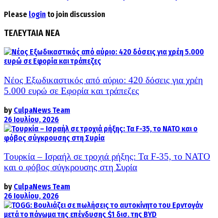
Please
login
to join discussion
ΤΕΛΕΥΤΑΙΑ ΝΕΑ
Νέος Εξωδικαστικός από αύριο: 420 δόσεις για χρέη
5.000 ευρώ σε Εφορία και τράπεζες
by
CulpaNews Team
26 Ιουλίου, 2026
Τουρκία – Ισραήλ σε τροχιά ρήξης: Τα F-35, το ΝΑΤΟ
και ο φόβος σύγκρουσης στη Συρία
by
CulpaNews Team
26 Ιουλίου, 2026