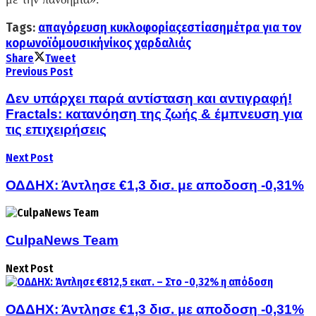
Tags:
απαγόρευση κυκλοφορίας
εστίαση
μέτρα για τον
κορωνοϊό
μουσική
νίκος χαρδαλιάς
Share
Tweet
Previous Post
Δεν υπάρχει παρά αντίσταση και αντιγραφή!
Fractals: κατανόηση της ζωής & έμπνευση για
τις επιχειρήσεις
Next Post
ΟΔΔΗΧ: Άντλησε €1,3 δισ. με αποδοση -0,31%
CulpaNews Team
Next Post
ΟΔΔΗΧ: Άντλησε €1,3 δισ. με αποδοση -0,31%