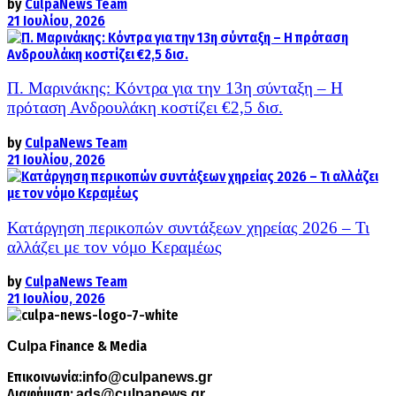
by
CulpaNews Team
21 Ιουλίου, 2026
Π. Μαρινάκης: Κόντρα για την 13η σύνταξη – Η
πρόταση Ανδρουλάκη κοστίζει €2,5 δισ.
by
CulpaNews Team
21 Ιουλίου, 2026
Κατάργηση περικοπών συντάξεων χηρείας 2026 – Τι
αλλάζει με τον νόμο Κεραμέως
by
CulpaNews Team
21 Ιουλίου, 2026
Finance & Media
Culpa
Επικοινωνία:
info@culpanews.gr
Διαφήμιση:
ads@culpanews.gr