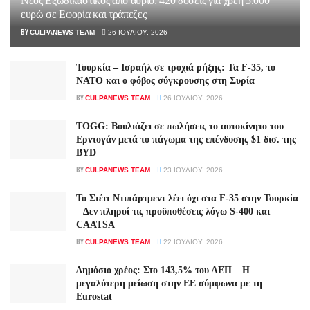
Νέος Εξωδικαστικός από αύριο: 420 δόσεις για χρέη 5.000
ευρώ σε Εφορία και τράπεζες
BY
CULPANEWS TEAM
26 ΙΟΥΛΊΟΥ, 2026
Τουρκία – Ισραήλ σε τροχιά ρήξης: Τα F-35, το
ΝΑΤΟ και ο φόβος σύγκρουσης στη Συρία
BY
CULPANEWS TEAM
26 ΙΟΥΛΊΟΥ, 2026
TOGG: Βουλιάζει σε πωλήσεις το αυτοκίνητο του
Ερντογάν μετά το πάγωμα της επένδυσης $1 δισ. της
BYD
BY
CULPANEWS TEAM
23 ΙΟΥΛΊΟΥ, 2026
Το Στέιτ Ντιπάρτμεντ λέει όχι στα F-35 στην Τουρκία
– Δεν πληροί τις προϋποθέσεις λόγω S-400 και
CAATSA
BY
CULPANEWS TEAM
22 ΙΟΥΛΊΟΥ, 2026
Δημόσιο χρέος: Στο 143,5% του ΑΕΠ – Η
μεγαλύτερη μείωση στην ΕΕ σύμφωνα με τη
Eurostat