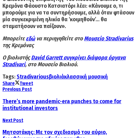
Κρεμόνα Φάουστο Κατσιατόρι λέει: «
Κάνουμε ο, τι
μπορούμε για να τα συντηρήσουμε, αλλά όταν φτάσουν
μία συγκεκριμένη ηλικία θα ‘κοιμηθούν’… θα
σταματήσουν να παίζουν».
Μπορείτε
εδώ
να περιηγηθείτε στο
Μουσείο Stradivarius
της Κρεμόνας
Ο βιολιστής
David Garrett συγκρίνει διάφορα όργανα
Stradivari
,
στο Μουσείο Βιολιού.
Tags:
Stradivarious
βιολιά
κλασσική μουσική
Share
Tweet
Previous Post
There’s more pandemic-era punches to come for
institutional investors
Next Post
Μητσοτάκης: Με τον σχεδιασμό του αύριο,