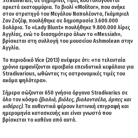
Stradivarius, σε σημερινές τιμές κοστολογούνται
αρκετά εκατομμύρια. Το βιολί
«
Molitor
»,
που ανήκε
στον στρατηγό του Μεγάλου Ναπολέοντα, Γκάμπριελ
Ζαν Ζοζέφ, πουλήθηκε σε δημοπρασία 3.600.000
δολάρια. Το
«
Lady
Blunt
»
πουλήθηκε 9.800.000 λίρες
Αγγλίας, ενώ το διασημότερο όλων το
«
Messiah
»,
βρίσκεται στη συλλογή του μουσείου
Ashmolean
στην
Αγγλία.
Το περιοδικό Vice (2013) ανέφερε ότι: «τα τελευταία
χρόνια εμφανίζονται
αμοιβαία επενδυτικά κεφάλαια
για
Stradivarious, ωθώντας τις αστρονομικές τιμές του
ακόμα ψηλότερα».
Σήμερα σώζονται
650 γνήσια όργανα
Stradivarius
σε
όλο τον κόσμο
(βιολιά, βιόλες, βιολοντσέλα, άρπες και
κιθάρες)
. Τα αυθεντικά φέρουν
λατινική επιγραφή και
ημερομηνία
κατασκευής και είναι γνωστό που
βρίσκεται το καθένα από αυτά.