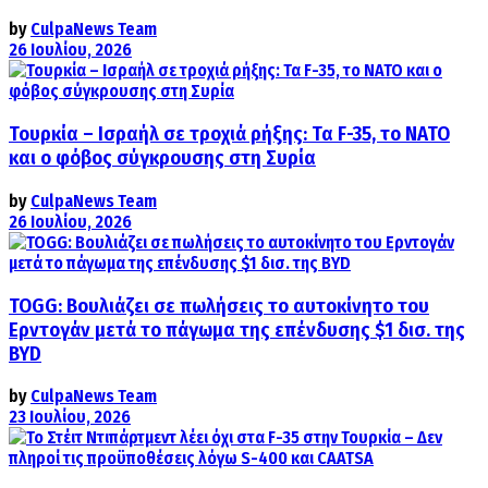
by
CulpaNews Team
26 Ιουλίου, 2026
Τουρκία – Ισραήλ σε τροχιά ρήξης: Τα F-35, το ΝΑΤΟ
και ο φόβος σύγκρουσης στη Συρία
by
CulpaNews Team
26 Ιουλίου, 2026
TOGG: Βουλιάζει σε πωλήσεις το αυτοκίνητο του
Ερντογάν μετά το πάγωμα της επένδυσης $1 δισ. της
BYD
by
CulpaNews Team
23 Ιουλίου, 2026