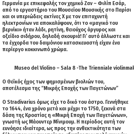
Γερμανία με επικεφαλής τον χημικό Ζαν – Φιλίπ Εσάρ,
από το εργαστήριο του Μουσείου Μουσικής στο Παρίσι
και οι
υπεριώδεις ακτίνες Χ
με τον επιταχυντή
ηλεκτρονίων να αποκαλύψουν, ότι το
«μαγικό του
βερνίκι»
ήταν λάδι, ρητίνη, θειούχος άργυρος και
οξείδιο σιδήρου, δηλαδή
σκουριά!
Γι’ αυτό άλλωστε και
τα έγχορδα του δαιμόνιου κατασκευαστή είχαν ένα
περίεργο κοκκινωπό χρώμα.
Museo del Violino – Sala 8 -The Trienniale violinm
Ο Θεϊκός ήχος των φημισμένων βιολιών του,
αποτέλεσμα της “Μικρής Εποχής των Παγετώνων”
Ο Stradivarius όμως είχε
το δικό του άστρο
. Γεννήθηκε
το 1644, ένα χρόνο μετά και μέχρι το 1750, ξεκινά στα
δάση της Κροατίας η
«Μικρή Εποχή των Παγετώνων»,
γνωστή ως
Μάουντερ Μίνιμουμ
. Η περίοδος αυτή τον
ευνόησε ιδιαίτερα, ως προς την ανθεκτικότητα των