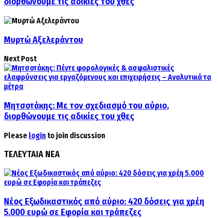
διορθώνουμε τις αδικίες του χθες
Μυρτώ Αξελεράντου
Next Post
Μητσοτάκης: Με τον σχεδιασμό του αύριο,
διορθώνουμε τις αδικίες του χθες
Please
login
to join discussion
ΤΕΛΕΥΤΑΙΑ ΝΕΑ
Νέος Εξωδικαστικός από αύριο: 420 δόσεις για χρέη
5.000 ευρώ σε Εφορία και τράπεζες