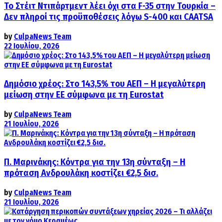
Το Στέιτ Ντιπάρτμεντ λέει όχι στα F-35 στην Τουρκία –
Δεν πληροί τις προϋποθέσεις λόγω S-400 και CAATSA
by
CulpaNews Team
22 Ιουλίου, 2026
Δημόσιο χρέος: Στο 143,5% του ΑΕΠ – Η μεγαλύτερη
μείωση στην ΕΕ σύμφωνα με τη Eurostat
by
CulpaNews Team
21 Ιουλίου, 2026
Π. Μαρινάκης: Κόντρα για την 13η σύνταξη – Η
πρόταση Ανδρουλάκη κοστίζει €2,5 δισ.
by
CulpaNews Team
21 Ιουλίου, 2026