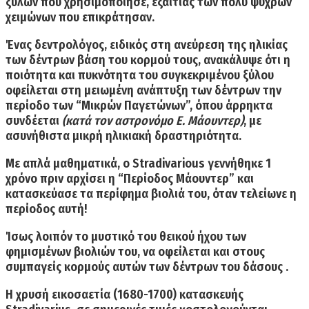
ξύλων που χρησιμοποίησε, εξαιτίας των πολύ ψυχρών
χειμώνων που επικράτησαν.
Ένας δεντρολόγος, ειδικός στη ανεύρεση της ηλικίας
των δέντρων βάση του κορμού τους, ανακάλυψε ότι η
ποιότητα και πυκνότητα του συγκεκριμένου ξύλου
οφείλεται στη
μειωμένη ανάπτυξη των δέντρων
την
περίοδο των “Μικρών Παγετώνων”, όπου άρρηκτα
συνδέεται
(κατά τον αστρονόμο Ε. Μάουντερ)
, με
ασυνήθιστα μικρή ηλικιακή δραστηριότητα.
Με απλά μαθηματικά, ο Stradivarious γεννήθηκε 1
χρόνο πριν αρχίσει η “Περίοδος Μάουντερ” και
κατασκεύασε τα περίφημα βιολιά του, όταν τελείωνε η
περίοδος αυτή!
Ίσως λοιπόν το μυστικό του θεικού ήχου των
φημισμένων βιολιών του, να οφείλεται και στους
συμπαγείς κορμούς αυτών των δέντρων
του δάσους .
Η χρυσή εικοσαετία (1680-1700) κατασκευής