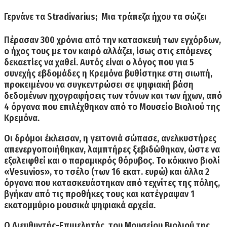
Γερνάνε τα Stradivarius; Μια τράπεζα ήχου
τα σώζει
Πέρασαν 300 χρόνια από την κατασκευή των εγχόρδων,
ο ήχος τους με τον καιρό αλλάζει, ίσως στις επόμενες
δεκαετίες να χαθεί. Αυτός είναι ο λόγος που για 5
συνεχής εβδομάδες η Κρεμόνα βυθίστηκε στη σιωπή,
προκειμένου να συγκεντρώσει σε
ψηφιακή βάση
δεδομένων ηχογραφήσεις των τόνων και των ήχων,
από
4 όργανα που επιλέχθηκαν από το Μουσείο Βιολιού της
Κρεμόνα.
Οι δρόμοι έκλεισαν, η γειτονιά σώπασε, ανελκυστήρες
απενεργοποιήθηκαν, λαμπτήρες ξεβιδώθηκαν, ώστε να
εξαλειφθεί και ο παραμικρός θόρυβος. Το κόκκινο βιολί
«
Vesuvios
», το τσέλο
(των 16 εκατ. ευρώ) και άλλα 2
όργανα που κατασκευάστηκαν από τεχνίτες της πόλης,
βγήκαν από τις προθήκες τους και
κατέγραψαν 1
εκατομμύριο μουσικά ψηφιακά αρχεία.
Ο Διευθυντής-Επιμελητής του Μουσείου Βιολιού της