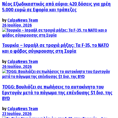
Νέος Εξωδικαστικός από αύριο: 420 δόσεις για χρέη
5.000 ευρώ σε Εφορία και τράπεζες
by
CulpaNews Team
26 Ιουλίου, 2026
Τουρκία – Ισραήλ σε τροχιά ρήξης: Τα F-35, το ΝΑΤΟ
και ο φόβος σύγκρουσης στη Συρία
by
CulpaNews Team
26 Ιουλίου, 2026
TOGG: Βουλιάζει σε πωλήσεις το αυτοκίνητο του
Ερντογάν μετά το πάγωμα της επένδυσης $1 δισ. της
BYD
by
CulpaNews Team
23 Ιουλίου, 2026