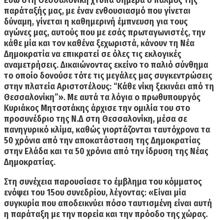
Εδώ στη Θεσσαλονίκη χτυπά σήμερα ο παλμός της
παράταξής μας
, με έναν ενθουσιασμό που γίνεται
δύναμη, γίνεται η καθημερινή έμπνευση για τους
αγώνες μας, αυτούς που με εσάς πρωταγωνιστές, την
κάθε μία και τον καθένα ξεχωριστά, κάνουν τη Νέα
Δημοκρατία να επικρατεί σε όλες τις εκλογικές
αναμετρήσεις. Δικαιώνοντας εκείνο το παλιό σύνθημα
το οποίο δονούσε τότε τις μεγάλες μας συγκεντρώσεις
στην πλατεία Αριστοτέλους: “Κάθε νίκη ξεκινάει από τη
Θεσσαλονίκη”». Με αυτά τα λόγια ο πρωθυπουργός
Κυριάκος Μητσοτάκης άρχισε την ομιλία του στο
προσυνέδριο της Ν.Δ στη Θεσσαλονίκη, μέσα σε
πανηγυρικό κλίμα, καθώς γιορτάζονται ταυτόχρονα τα
50 χρόνια από την αποκατάσταση της Δημοκρατίας
στην Ελάδα και τα 50 χρόνια από την ίδρυση της Νέας
Δημοκρατίας.
Στη συνέχεια παρουσίασε
το έμβλημα του κόμματος
ενόψει του 15ου συνεδρίου,
λέγοντας: «Είναι μία
συγκυρία που αποδεικνύει πόσο ταυτισμένη είναι αυτή
η παράταξη με την πορεία και την πρόοδο της χώρας.