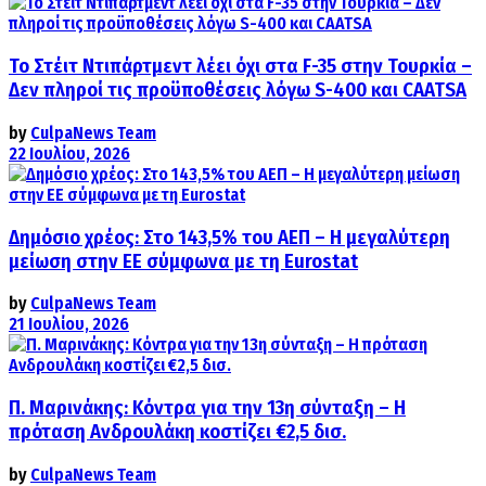
Το Στέιτ Ντιπάρτμεντ λέει όχι στα F-35 στην Τουρκία –
Δεν πληροί τις προϋποθέσεις λόγω S-400 και CAATSA
by
CulpaNews Team
22 Ιουλίου, 2026
Δημόσιο χρέος: Στο 143,5% του ΑΕΠ – Η μεγαλύτερη
μείωση στην ΕΕ σύμφωνα με τη Eurostat
by
CulpaNews Team
21 Ιουλίου, 2026
Π. Μαρινάκης: Κόντρα για την 13η σύνταξη – Η
πρόταση Ανδρουλάκη κοστίζει €2,5 δισ.
by
CulpaNews Team