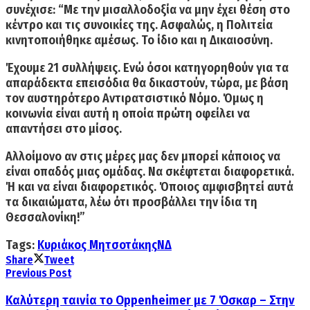
συνέχισε: “Με την μισαλλοδοξία να μην έχει θέση στο
κέντρο και τις συνοικίες της. Ασφαλώς, η Πολιτεία
κινητοποιήθηκε αμέσως. Το ίδιο και η Δικαιοσύνη.
Έχουμε 21 συλλήψεις. Ενώ όσοι κατηγορηθούν για τα
απαράδεκτα επεισόδια θα δικαστούν, τώρα, με βάση
τον αυστηρότερο Αντιρατσιστικό Νόμο. Όμως η
κοινωνία είναι αυτή η οποία πρώτη οφείλει να
απαντήσει στο μίσος.
Αλλοίμονο αν στις μέρες μας δεν μπορεί κάποιος να
είναι οπαδός μιας ομάδας. Να σκέφτεται διαφορετικά.
Ή και να είναι διαφορετικός. Όποιος αμφισβητεί αυτά
τα δικαιώματα, λέω ότι προσβάλλει την ίδια τη
Θεσσαλονίκη!”
Tags:
Κυριάκος Μητσοτάκης
ΝΔ
Share
Tweet
Previous Post
Καλύτερη ταινία το Oppenheimer με 7 Όσκαρ – Στην