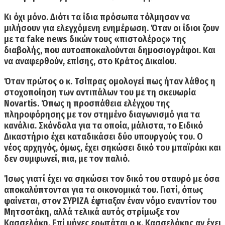
Κι όχι μόνο. Διότι τα ίδια πρόσωπα τόλμησαν να
μιλήσουν για ελεγχόμενη ενημέρωση. Όταν οι ίδιοι ζουν
με τα fake news δικών τους «πιστολέρος» της
διαβολής, που αυτοαποκαλούνται δημοσιογράφοι. Και
να αναφερθούν, επίσης, στο Κράτος Δικαίου.
Όταν πρώτος ο κ. Τσίπρας ομολογεί πως ήταν λάθος η
στοχοποίηση των αντιπάλων του με τη σκευωρία
Novartis. Όπως η προσπάθεια ελέγχου της
πληροφόρησης με τον στημένο διαγωνισμό για τα
κανάλια. Σκάνδαλα για τα οποία, μάλιστα, το Ειδικό
Δικαστήριο έχει καταδικάσει δύο υπουργούς του. Ο
νέος αρχηγός, όμως, έχει σηκώσει δικό του μπαϊράκι και
δεν συμφωνεί, πια, με τον παλιό.
Ίσως γιατί έχει να σηκώσει τον δικό του σταυρό με όσα
αποκαλύπτονται για τα οικονομικά του. Γιατί, όπως
φαίνεται,
στον ΣΥΡΙΖΑ έφτιαξαν έναν νόμο εναντίον του
Μητσοτάκη, αλλά τελικά αυτός στρίμωξε τον
Κασσελάκη.
Επί μήνες ερωτάται ο κ. Κασσελάκης αν έχει