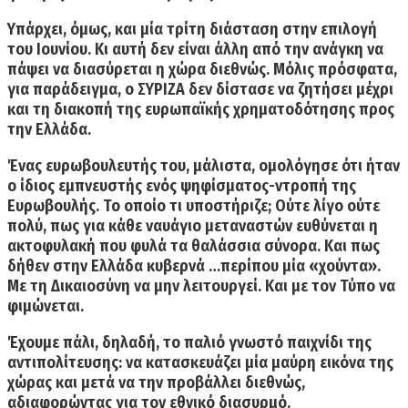
Υπάρχει, όμως, και μία τρίτη διάσταση στην επιλογή
του Ιουνίου. Κι αυτή δεν είναι άλλη από την ανάγκη να
πάψει να διασύρεται η χώρα διεθνώς. Μόλις πρόσφατα,
για παράδειγμα, ο ΣΥΡΙΖΑ δεν δίστασε να ζητήσει μέχρι
και τη διακοπή της ευρωπαϊκής χρηματοδότησης προς
την Ελλάδα.
Ένας ευρωβουλευτής του, μάλιστα, ομολόγησε ότι ήταν
ο ίδιος εμπνευστής ενός ψηφίσματος-ντροπή της
Ευρωβουλής. Το οποίο τι υποστήριζε; Ούτε λίγο ούτε
πολύ, πως για κάθε ναυάγιο μεταναστών ευθύνεται η
ακτοφυλακή που φυλά τα θαλάσσια σύνορα. Και πως
δήθεν στην Ελλάδα κυβερνά …περίπου μία «χούντα».
Με τη Δικαιοσύνη να μην λειτουργεί. Και με τον Τύπο να
φιμώνεται.
Έχουμε πάλι, δηλαδή,
το παλιό γνωστό παιχνίδι της
αντιπολίτευσης: να κατασκευάζει μία μαύρη εικόνα της
χώρας και μετά να την προβάλλει διεθνώς,
αδιαφορώντας για τον εθνικό διασυρμό.