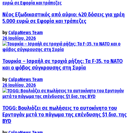
Νέος Εξωδικαστικός από αύριο: 420 δόσεις για χρέη
5.000 ευρώ σε Εφορία και τράπεζες
by
CulpaNews Team
26 Ιουλίου, 2026
Τουρκία – Ισραήλ σε τροχιά ρήξης: Τα F-35, το ΝΑΤΟ
και ο φόβος σύγκρουσης στη Συρία
by
CulpaNews Team
26 Ιουλίου, 2026
TOGG: Βουλιάζει σε πωλήσεις το αυτοκίνητο του
Ερντογάν μετά το πάγωμα της επένδυσης $1 δισ. της
BYD
by
CulpaNews Team