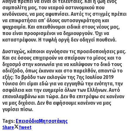
Αθήνα πρέπει να είναι οι τελευταίες. Και η ζωή ενός
συμπολίτη μας, του νεαρού αστυνομικού που
κινδύνευσε, να μας αφυπνίσει. Αυτές τις στιγμές πρέπει
να επικρατήσει απ’ όλους αυτοσυγκράτηση και
ψυχραιμία. Και απευθύνομαι ειδικά στους νέους μας,
που είναι προορισμένοι να δημιουργούν. Όχι να
καταστρέφουν.
Η τυφλή οργή δεν οδηγεί πουθενά.
Δυστυχώς, κάποιοι αγνόησαν τις προειδοποιήσεις μας.
Και σε όσους επιχειρούν να σπείρουν το μίσος και το
διχασμό στην κοινωνία για να καλύψουν το δικό τους
αδιέξοδο,
όπως έκαναν και στο παρελθόν, απαντώ το
εξής: To βράδυ των εκλογών της 7ης Ιουλίου 2019
τόνισα ότι είμαι εδώ για να εγγυηθώ την ενότητα, την
ασφάλεια και την ευημερία όλων των Ελλήνων. Αυτό
επαναλαμβάνω και τώρα.
Δεν θα επιτρέψω σε κανέναν
να μας διχάσει.
Δεν θα αφήσουμε κανέναν να μας
γυρίσει πίσω.
Tags:
Επεισόδια
Μητσοτάκης
Share
Tweet