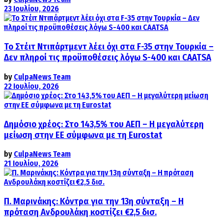
23 Ιουλίου, 2026
Το Στέιτ Ντιπάρτμεντ λέει όχι στα F-35 στην Τουρκία –
Δεν πληροί τις προϋποθέσεις λόγω S-400 και CAATSA
by
CulpaNews Team
22 Ιουλίου, 2026
Δημόσιο χρέος: Στο 143,5% του ΑΕΠ – Η μεγαλύτερη
μείωση στην ΕΕ σύμφωνα με τη Eurostat
by
CulpaNews Team
21 Ιουλίου, 2026
Π. Μαρινάκης: Κόντρα για την 13η σύνταξη – Η
πρόταση Ανδρουλάκη κοστίζει €2,5 δισ.