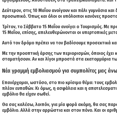
εργαζομένους. Αποστάσεις στα τραπεζοκαθίσματα. Και τ
Δεύτερον, στις 10 Μαΐου ανοίγουν και πάλι γυμνάσια και 
προσωπικό. Όπως και όλοι οι υπόλοιποι κανόνες προστα
Τρίτον, το Σάββατο 15 Μαΐου ανοίγει ο Τουρισμός.
Με προ
15 Μαΐου, επίσης, απελευθερώνονται οι υπερτοπικές μετ
Αυτό τον δρόμο πρέπει να τον βαδίσουμε προσεκτικά και
Με την προοπτική άρσης των περιορισμών, όποιος έχει κου
σταματήσουν. Αν και λίγοι μπροστά στα εκατομμύρια των
Νέα γραμμή εμβολιασμού για συμπολίτες μας άνω
Επανέρχομαι, ωστόσο, στο πιο κρίσιμο θέμα: τους εμβο
πλέον ευπαθών. Κι όμως, η ασφάλεια και η αποτελεσματι
εμβόλιο θα είχαν σωθεί.
Θα σας καλέσω, λοιπόν, για μία φορά ακόμη, θα σας παρ
εμβόλιο. Αλλά στην αρρώστια και στον πόνο. Και οι αρι