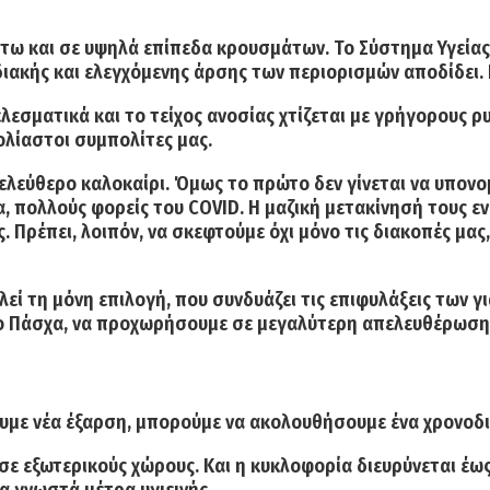
έστω και σε υψηλά επίπεδα κρουσμάτων. Το Σύστημα Υγεία
διακής και ελεγχόμενης άρσης των περιορισμών αποδίδει. Γ
ελεσματικά και το τείχος ανοσίας χτίζεται με γρήγορους ρ
ολίαστοι συμπολίτες μας.
 ελεύθερο καλοκαίρι. Όμως το πρώτο δεν γίνεται να υπονομ
α, πολλούς φορείς του CΟVID. Η μαζική μετακίνησή τους ενέ
ς. Πρέπει, λοιπόν, να σκεφτούμε όχι μόνο τις διακοπές μας
ί τη μόνη επιλογή, που συνδυάζει τις επιφυλάξεις των για
ά το Πάσχα, να προχωρήσουμε σε μεγαλύτερη απελευθέρωσ
υμε νέα έξαρση, μπορούμε να ακολουθήσουμε ένα χρονοδ
 σε εξωτερικούς χώρους
. Και η
κυκλοφορία διευρύνεται έως 