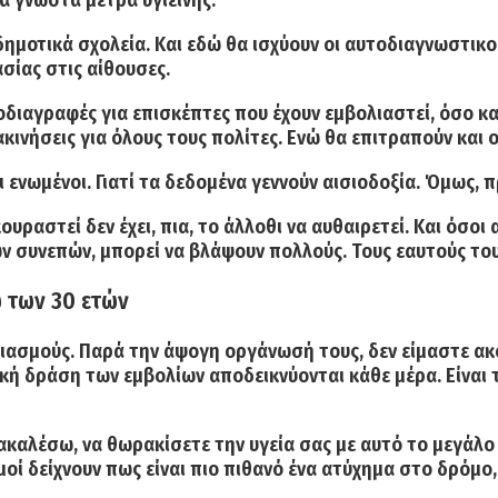
α γνωστά μέτρα υγιεινής.
δημοτικά σχολεία.
Και εδώ θα ισχύουν οι αυτοδιαγνωστικοί
σίας στις αίθουσες.
διαγραφές για επισκέπτες που έχουν εμβολιαστεί, όσο και 
ακινήσεις για όλους τους πολίτες. Ενώ θα επιτραπούν και
 ενωμένοι. Γιατί τα δεδομένα γεννούν αισιοδοξία. Όμως, 
ραστεί δεν έχει, πια, το άλλοθι να αυθαιρετεί. Και όσοι 
 συνεπών, μπορεί να βλάψουν πολλούς. Τους εαυτούς τους
 των 30 ετών
λιασμούς. Παρά την άψογη οργάνωσή τους, δεν είμαστε α
κή δράση των εμβολίων αποδεικνύονται κάθε μέρα. Είναι τ
ακαλέσω, να θωρακίσετε την υγεία σας με αυτό το μεγάλο
θμοί δείχνουν πως είναι πιο πιθανό ένα ατύχημα στο δρό