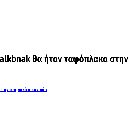
 Halkbnak θα ήταν ταφόπλακα στην