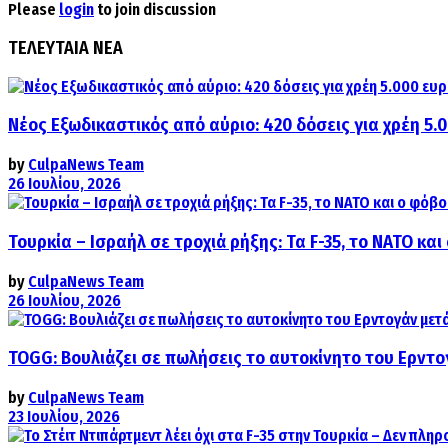
Please
login
to join discussion
ΤΕΛΕΥΤΑΙΑ ΝΕΑ
Νέος Εξωδικαστικός από αύριο: 420 δόσεις για χρέη 5.
by
CulpaNews Team
26 Ιουλίου, 2026
Τουρκία – Ισραήλ σε τροχιά ρήξης: Τα F-35, το ΝΑΤΟ κ
by
CulpaNews Team
26 Ιουλίου, 2026
TOGG: Βουλιάζει σε πωλήσεις το αυτοκίνητο του Ερντο
by
CulpaNews Team
23 Ιουλίου, 2026