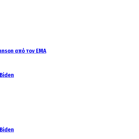
ohnson από τον EMA
 Biden
 Biden