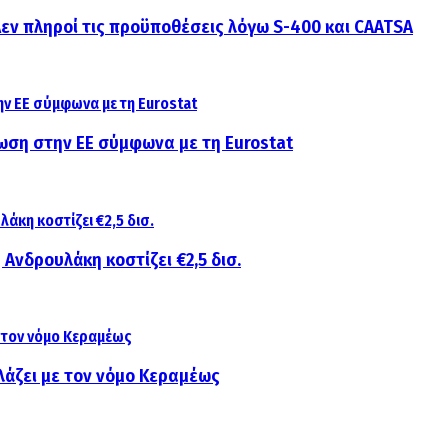
 Δεν πληροί τις προϋποθέσεις λόγω S-400 και CAATSA
ίωση στην ΕΕ σύμφωνα με τη Eurostat
 Ανδρουλάκη κοστίζει €2,5 δισ.
λάζει με τον νόμο Κεραμέως