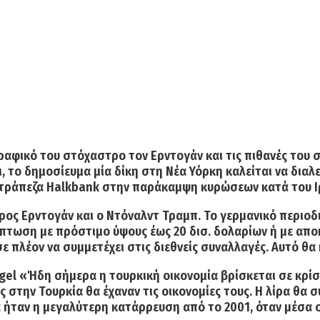
ραφικό του στόχαστρο τον Ερντογάν και τις πιθανές του σ
 το δημοσίευμα μία δίκη στη Νέα Υόρκη καλείται να διαλευ
 τράπεζα Halkbank στην παράκαμψη κυρώσεων κατά του Ι
δρος Ερντογάν και ο Ντόναλντ Τραμπ. Το γερμανικό περιο
ίπτωση με πρόστιμο ύψους έως 20 δισ. δολαρίων
ή με απο
 πλέον να συμμετέχει στις διεθνείς συναλλαγές. Αυτό θα 
iegel «Ήδη σήμερα η τουρκική οικονομία βρίσκεται σε κρί
 στην Τουρκία θα έχαναν τις οικονομίες τους. Η λίρα θα σ
ήταν η μεγαλύτερη κατάρρευση από το 2001, όταν μέσα σε