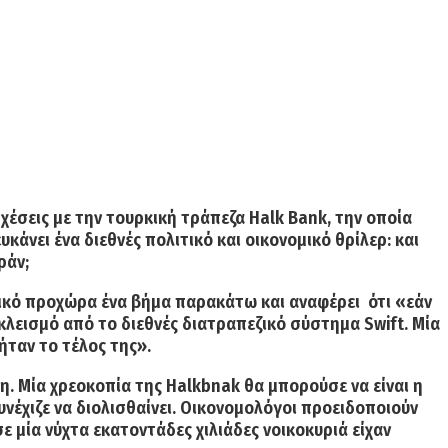
χέσεις με την τουρκική τράπεζα Halk Βank, την οποία
κάνει ένα διεθνές πολιτικό και οικονομικό θρίλερ: και
ράν;
δικό προχώρα ένα βήμα παρακάτω και αναφέρει ότι «εάν
κλεισμό από το διεθνές διατραπεζικό σύστημα Swift. Μία
ήταν το τέλος της».
ση.
Μία χρεοκοπία της Halkbnak θα μπορούσε να είναι η
υνέχιζε να διολισθαίνει. Οικονομολόγοι προειδοποιούν
 μία νύχτα εκατοντάδες χιλιάδες νοικοκυριά είχαν