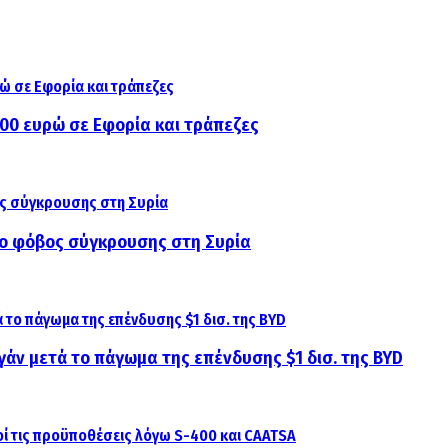
000 ευρώ σε Εφορία και τράπεζες
αι ο φόβος σύγκρουσης στη Συρία
γάν μετά το πάγωμα της επένδυσης $1 δισ. της BYD