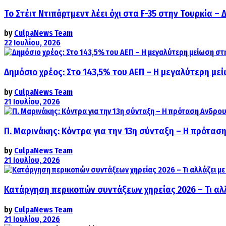
Το Στέιτ Ντιπάρτμεντ λέει όχι στα F-35 στην Τουρκία –
by
CulpaNews Team
22 Ιουλίου, 2026
Δημόσιο χρέος: Στο 143,5% του ΑΕΠ – Η μεγαλύτερη με
by
CulpaNews Team
21 Ιουλίου, 2026
Π. Μαρινάκης: Κόντρα για την 13η σύνταξη – Η πρόταση
by
CulpaNews Team
21 Ιουλίου, 2026
Κατάργηση περικοπών συντάξεων χηρείας 2026 – Τι αλ
by
CulpaNews Team
21 Ιουλίου, 2026