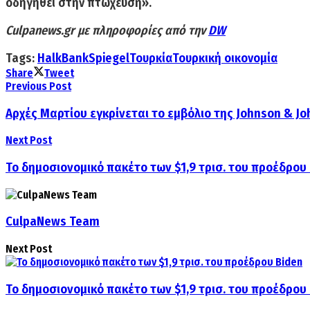
οδηγηθεί στην πτώχευση».
Culpanews.gr με πληροφορίες από την
DW
Tags:
HalkBank
Spiegel
Τουρκία
Τουρκική οικονομία
Share
Tweet
Previous Post
Αρχές Μαρτίου εγκρίνεται το εμβόλιο της Johnson & J
Next Post
Το δημοσιονομικό πακέτο των $1,9 τρισ. του προέδρου
CulpaNews Team
Next Post
Το δημοσιονομικό πακέτο των $1,9 τρισ. του προέδρου