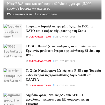
Νέος Εξωδικαστικός από αύριο: 420 δόσεις για χρέη 5.000
ευρώ σε Εφορία και τράπεζες
BY
CULPANEWS TEAM
26 ΙΟΥΛΊΟΥ, 2026
Τουρκία – Ισραήλ σε τροχιά ρήξης: Τα F-35, το
ΝΑΤΟ και ο φόβος σύγκρουσης στη Συρία
BY
CULPANEWS TEAM
26 ΙΟΥΛΊΟΥ, 2026
TOGG: Βουλιάζει σε πωλήσεις το αυτοκίνητο του
Ερντογάν μετά το πάγωμα της επένδυσης $1 δισ. της
BYD
BY
CULPANEWS TEAM
23 ΙΟΥΛΊΟΥ, 2026
Το Στέιτ Ντιπάρτμεντ λέει όχι στα F-35 στην Τουρκία
– Δεν πληροί τις προϋποθέσεις λόγω S-400 και
CAATSA
BY
CULPANEWS TEAM
22 ΙΟΥΛΊΟΥ, 2026
Δημόσιο χρέος: Στο 143,5% του ΑΕΠ – Η
μεγαλύτερη μείωση στην ΕΕ σύμφωνα με τη
Eurostat