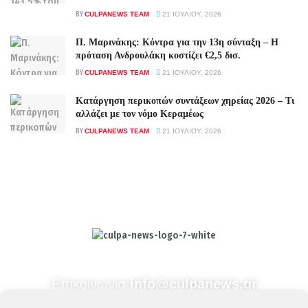
BY
CULPANEWS TEAM
21 ΙΟΥΛΊΟΥ, 2026
Π. Μαρινάκης: Κόντρα για την 13η σύνταξη – Η
πρόταση Ανδρουλάκη κοστίζει €2,5 δισ.
BY
CULPANEWS TEAM
21 ΙΟΥΛΊΟΥ, 2026
Κατάργηση περικοπών συντάξεων χηρείας 2026 – Τι
αλλάζει με τον νόμο Κεραμέως
BY
CULPANEWS TEAM
21 ΙΟΥΛΊΟΥ, 2026
Culpa
Finance & Media
Επικοινωνία:
info@culpanews.gr
Διαφήμιση:
ads@culpanews.gr