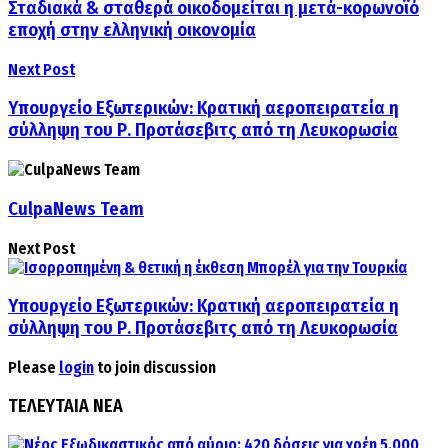
Σταδιακά & σταθερά οικοδομείται η μετά-κορωνοϊό
εποχή στην ελληνική οικονομία
Next Post
Υπουργείο Εξωτερικών: Κρατική αεροπειρατεία η
σύλληψη του Ρ. Προτάσεβιτς από τη Λευκορωσία
CulpaNews Team
Next Post
Υπουργείο Εξωτερικών: Κρατική αεροπειρατεία η
σύλληψη του Ρ. Προτάσεβιτς από τη Λευκορωσία
Please
login
to join discussion
ΤΕΛΕΥΤΑΙΑ ΝΕΑ