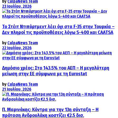
by
CulpaNews Team
23 Ιουλίου, 2026
Το Στέιτ Ντιπάρτμεντ λέει όχι στα F-35 στην Τουρκία –
Δεν πληροί τις προϋποθέσεις λόγω S-400 και CAATSA
by
CulpaNews Team
22 Ιουλίου, 2026
Δημόσιο χρέος: Στο 143,5% του ΑΕΠ – Η μεγαλύτερη
μείωση στην ΕΕ σύμφωνα με τη Eurostat
by
CulpaNews Team
21 Ιουλίου, 2026
Π. Μαρινάκης: Κόντρα για την 13η σύνταξη – Η
πρόταση Ανδρουλάκη κοστίζει €2,5 δισ.