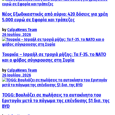
Νέος Εξωδικαστικός από αύριο: 420 δόσεις για χρέη
5.000 ευρώ σε Εφορία και τράπεζες
by
CulpaNews Team
26 Ιουλίου, 2026
Τουρκία – Ισραήλ σε τροχιά ρήξης: Τα F-35, το ΝΑΤΟ
και ο φόβος σύγκρουσης στη Συρία
by
CulpaNews Team
26 Ιουλίου, 2026
TOGG: Βουλιάζει σε πωλήσεις το αυτοκίνητο του
Ερντογάν μετά το πάγωμα της επένδυσης $1 δισ. της
BYD