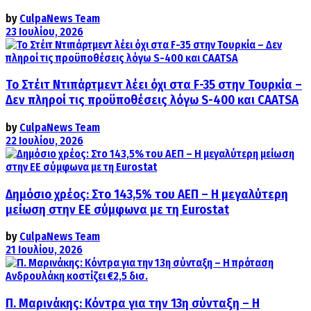
by
CulpaNews Team
23 Ιουλίου, 2026
Το Στέιτ Ντιπάρτμεντ λέει όχι στα F-35 στην Τουρκία –
Δεν πληροί τις προϋποθέσεις λόγω S-400 και CAATSA
by
CulpaNews Team
22 Ιουλίου, 2026
Δημόσιο χρέος: Στο 143,5% του ΑΕΠ – Η μεγαλύτερη
μείωση στην ΕΕ σύμφωνα με τη Eurostat
by
CulpaNews Team
21 Ιουλίου, 2026
Π. Μαρινάκης: Κόντρα για την 13η σύνταξη – Η