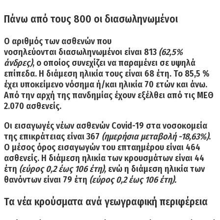
Πάνω από τους 800 οι διασωληνωμένοι
Ο αριθμός των ασθενών που
νοσηλεύονται
διασωληνωμένοι
είναι
813
(62,5%
άνδρες)
,
ο οποίος συνεχίζει να παραμένει σε υψηλά
επίπεδα. Η διάμεση ηλικία τους είναι 68 έτη. Το 85,5 %
έχει υποκείμενο νόσημα ή/και ηλικία 70 ετών και άνω.
Από την αρχή της πανδημίας έχουν εξέλθει από τις ΜΕΘ
2.070 ασθενείς.
Οι εισαγωγές νέων ασθενών Covid-19 στα νοσοκομεία
της επικράτειας είναι
367
(ημερήσια μεταβολή -18,63%)
.
Ο
μέσος όρος εισαγωγών
του επταημέρου είναι
464
ασθενείς. Η διάμεση ηλικία των κρουσμάτων είναι 44
έτη
(εύρος 0,2 έως 106 έτη),
ενώ η διάμεση ηλικία των
θανόντων είναι 79 έτη
(εύρος 0,2 έως 106 έτη).
Τα νέα κρούσματα ανά γεωγραφική περιφέρεια