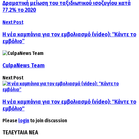
Δραματική μείωση του ταξιδιωτικού ισοζυγίου κατά
77,2% το 2020
Next Post
Η νέα καμπάνια για τον εμβολιασμό (video): “Κάντε το
εμβόλιο”
CulpaNews Team
Next Post
Η νέα καμπάνια για τον εμβολιασμό (video): "Κάντε το
εμβόλιο"
Please
login
to join discussion
ΤΕΛΕΥΤΑΙΑ ΝΕΑ