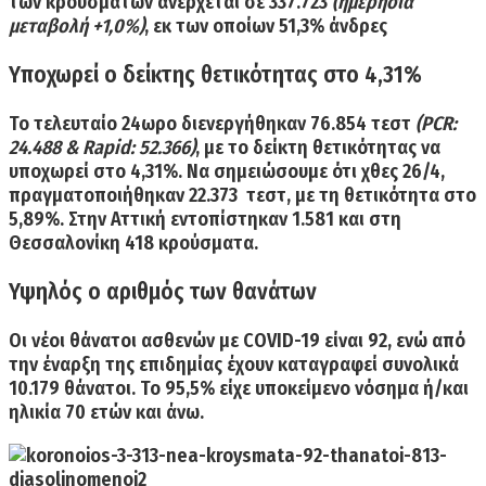
των κρουσμάτων ανέρχεται σε
337.723
(ημερήσια
μεταβολή +1,0%)
, εκ των οποίων 51,3% άνδρες
Υποχωρεί ο δείκτης θετικότητας στο 4,31%
Το τελευταίο 24ωρο διενεργήθηκαν
76.854
τεστ
(PCR:
24.488 & Rapid: 52.366)
, με
το δείκτη θετικότητας να
υποχωρεί στο 4,31%
. Να σημειώσουμε ότι χθες 26/4,
πραγματοποιήθηκαν 22.373 τεστ, με τη θετικότητα στο
5,89%. Στην Αττική εντοπίστηκαν
1.581
και στη
Θεσσαλονίκη
418
κρούσματα.
Υψηλός ο αριθμός των θανάτων
Οι
νέοι θάνατοι
ασθενών με COVID-19 είναι
92,
ενώ από
την έναρξη της επιδημίας έχουν καταγραφεί συνολικά
10.179 θάνατοι. Το 95,5% είχε υποκείμενο νόσημα ή/και
ηλικία 70 ετών και άνω.