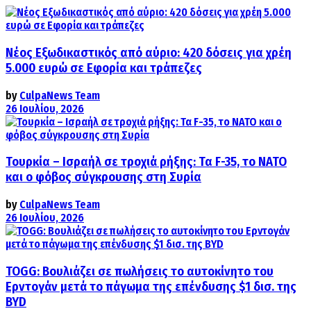
Νέος Εξωδικαστικός από αύριο: 420 δόσεις για χρέη
5.000 ευρώ σε Εφορία και τράπεζες
by
CulpaNews Team
26 Ιουλίου, 2026
Τουρκία – Ισραήλ σε τροχιά ρήξης: Τα F-35, το ΝΑΤΟ
και ο φόβος σύγκρουσης στη Συρία
by
CulpaNews Team
26 Ιουλίου, 2026
TOGG: Βουλιάζει σε πωλήσεις το αυτοκίνητο του
Ερντογάν μετά το πάγωμα της επένδυσης $1 δισ. της
BYD