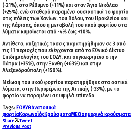
(-21%)
, στο
Ρέθυμνο (+11%)
και στον
Άγιο Νικόλαο
(+25%)
, ενώ σταθερό παραμένει ουσιαστικά το φορτίο
στις πόλεις των Χανίων, του Βόλου, του Ηρακλείου και
της Λάρισας, όπου η μεταβολή του ιικού φορτίου στα
λύματα κυμαίνεται από -4% έως +10%.
Αντίθετα,
αυξητικές τάσεις
παρατηρήθηκαν σε 3 από
τις 11 περιοχές που ελέγχονται από το Εθνικό Δίκτυο
Επιδημιολογίας του ΕΟΔΥ, και συγκεκριμένα στην
Πάτρα (+35%)
, στην
Ξάνθη (+63%)
και στην
Αλεξανδρούπολη (+156%)
.
Μείωση του ιικού φορτίου
παρατηρήθηκε στα αστικά
λύματα, στην Περιφέρεια της
Αττικής (-33%),
με το
φορτίο να παραμένει σε υψηλά επίπεδα
Tags:
ΕΟΔΥ
Θάνατοι
ιικά
φορτία
Κορωνοϊός
Κρούσματα
ΜΕΘ
σημερινά κρούσματα
Share
Tweet
Previous Post