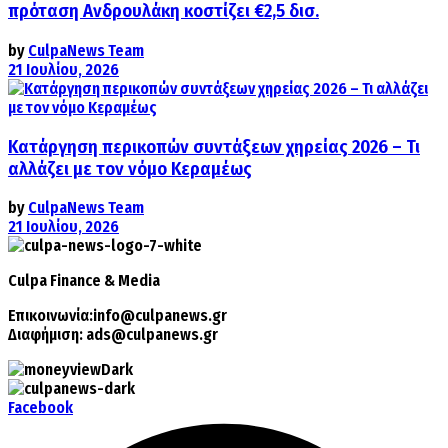
πρόταση Ανδρουλάκη κοστίζει €2,5 δισ.
by
CulpaNews Team
21 Ιουλίου, 2026
Κατάργηση περικοπών συντάξεων χηρείας 2026 – Τι
αλλάζει με τον νόμο Κεραμέως
by
CulpaNews Team
21 Ιουλίου, 2026
Culpa
Finance & Media
Επικοινωνία:
info@culpanews.gr
Διαφήμιση:
ads@culpanews.gr
Facebook