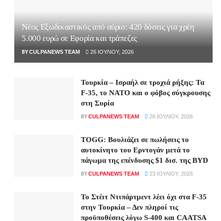
Νέος Εξωδικαστικός από αύριο: 420 δόσεις για χρέη
5.000 ευρώ σε Εφορία και τράπεζες
BY
CULPANEWS TEAM
26 ΙΟΥΛΊΟΥ, 2026
Τουρκία – Ισραήλ σε τροχιά ρήξης: Τα
F-35, το ΝΑΤΟ και ο φόβος σύγκρουσης
στη Συρία
BY
CULPANEWS TEAM
26 ΙΟΥΛΊΟΥ, 2026
TOGG: Βουλιάζει σε πωλήσεις το
αυτοκίνητο του Ερντογάν μετά το
πάγωμα της επένδυσης $1 δισ. της BYD
BY
CULPANEWS TEAM
23 ΙΟΥΛΊΟΥ, 2026
Το Στέιτ Ντιπάρτμεντ λέει όχι στα F-35
στην Τουρκία – Δεν πληροί τις
προϋποθέσεις λόγω S-400 και CAATSA