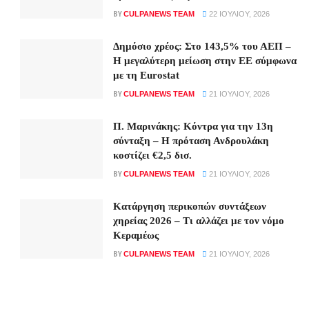
BY
CULPANEWS TEAM
22 ΙΟΥΛΊΟΥ, 2026
Δημόσιο χρέος: Στο 143,5% του ΑΕΠ –
Η μεγαλύτερη μείωση στην ΕΕ σύμφωνα
με τη Eurostat
BY
CULPANEWS TEAM
21 ΙΟΥΛΊΟΥ, 2026
Π. Μαρινάκης: Κόντρα για την 13η
σύνταξη – Η πρόταση Ανδρουλάκη
κοστίζει €2,5 δισ.
BY
CULPANEWS TEAM
21 ΙΟΥΛΊΟΥ, 2026
Κατάργηση περικοπών συντάξεων
χηρείας 2026 – Τι αλλάζει με τον νόμο
Κεραμέως
BY
CULPANEWS TEAM
21 ΙΟΥΛΊΟΥ, 2026