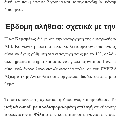
δική μας που μέσα σε 2 χρόνια και με την πανδημία, κάνα
Υπουργός.
Έβδομη αλήθεια: σχετικά με τ
Η κα
Κεραμέως
διέψευσε την κατάργηση της εισαγωγής 
ΑΕΙ. Κοινωνική πολιτική είναι να λειτουργούν εσπερινά σ
είναι να έχεις ρύθμιση για εισαγωγή τους με το 1%, αλλά 
ακαδημαϊκά κριτήρια και μετά να εγκλωβίζονται σε Πανεπ
είπε, ενώ έκανε λόγο για «λυσσαλέο πόλεμο» του ΣΥΡΙΖΑ
Αξιωματικής Αντιπολίτευσης οργάνωσε διαδικτυακό ψήφισμ
θέμα.
Τέτοια απόγνωση, σχολίασε η Υπουργός και πρόσθεσε: Το 
μαζικά e-mail με προδιαμορφωμένη επιλογή
επικύρωσης 
τουλάχιστον κ.
Φίλη
στους κομματικούς μηχανισμούς σας 