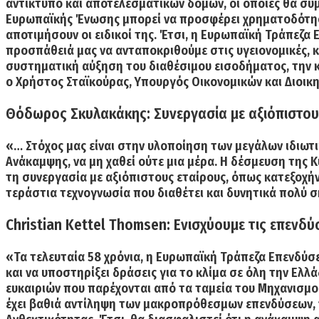
αντίκτυπο και αποτελεσματικών δομών, οι οποίες θα συ
Ευρωπαϊκής Ένωσης μπορεί να προσφέρει χρηματοδότ
αποτιμήσουν οι ειδικοί της. Έτσι, η Ευρωπαϊκή Τράπεζα
προσπάθειά μας να ανταποκριθούμε στις υγειονομικές, κ
συστηματική αύξηση του διαθέσιμου εισοδήματος, την 
ο Χρήστος Σταϊκούρας, Υπουργός Οικονομικών και Διοικ
Θόδωρος Σκυλακάκης: Συνεργασία με αξιόπιστου
«… Στόχος μας είναι στην υλοποίηση των μεγάλων ιδιωτ
Ανάκαμψης, να μη χαθεί ούτε μια μέρα. Η δέσμευση της 
τη συνεργασία με αξιόπιστους εταίρους, όπως κατεξοχήν
τεράστια τεχνογνωσία που διαθέτει και δυνητικά πολύ
Christian Kettel Thomsen: Eνισχύουμε τις επεν
«Τα τελευταία 58 χρόνια, η Ευρωπαϊκή Τράπεζα Επενδύσεω
και να υποστηρίξει δράσεις για το κλίμα σε όλη την Ελλ
ευκαιριών που παρέχονται από τα ταμεία του Μηχανισμο
έχει βαθιά αντίληψη των μακροπρόθεσμων επενδύσεων, ν