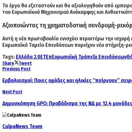
Τα έργα θα εξεταστούν και θα αξιολογηθούν από εμπειρ
του Ευρωπαϊκού Μηχανισμού Ανάκαμψης και Ανθεκτικότ
Αξιοποιώντας τη χρηματοδοτική συνδρομή-ρεκόρ
Αυτή η νέα πρωτοβουλία ενισχύει περαιτέρω την ισχυρή
Ευρωπαϊκό Ταμείο Επενδύσεων παρείχαν νέα στήριξη-ρεκό
Tags:
Ελλάδα 2.0
ΕΤΕπ
Ευρωπαϊκή Τράπεζα Επενδύσεων
Θό
Share
Tweet
Previous Post
Εμβολιασμοί: Ποιες ομάδες και ηλικίες “παίρνουν” σειρ
Next Post
Δημοσκόπηση GPO: Προβάδισμα της ΝΔ με 12,4 μονάδε
CulpaNews Team