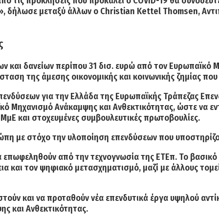
από τις προκλήσεις που προκαλεί ο COVID-19 θα συνοδευτ
…», δήλωσε μεταξύ άλλων ο Christian Kettel Thomsen, Αν
ς
ν και δανείων περίπου 31 δισ. ευρώ
από τον Ευρωπαϊκό Μ
ταση της άμεσης οικονομικής και κοινωνικής ζημίας που
ενδύσεων για την Ελλάδα της Ευρωπαϊκής Τράπεζας Επενδύ
κό Μηχανισμό Ανάκαμψης και Ανθεκτικότητας, ώστε να εν
ΜμΕ και στοχευμένες συμβουλευτικές πρωτοβουλίες.
ώπη με στόχο την υλοποίηση επενδύσεων
που υποστηρίζο
 επωφεληθούν από την τεχνογνωσία της ΕΤΕπ. Το βασικό 
εια και τον ψηφιακό μετασχηματισμό,
μαζί με άλλους τομεί
στούν και να προταθούν νέα επενδυτικά έργα υψηλού αντί
ης και Ανθεκτικότητας.