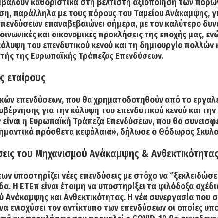
μβάλουν καθοριστικά στη βέλτιστη αξιοποίηση των πόρων
ηση
, παράλληλα με τους πόρους του Ταμείου Ανάκαμψης, γ
 Επενδύσεων επαναβεβαιώνει σήμερα, με τον καλύτερο δυν
οινωνικές και οικονομικές προκλήσεις της εποχής μας, ε
κάλυψη του επενδυτικού κενού και τη δημιουργία πολλών
ητής της Ευρωπαϊκής Τράπεζας Επενδύσεων.
ς εταίρους
ικών επενδύσεων, που θα χρηματοδοτηθούν από το εργαλε
Κυβέρνησης για την κάλυψη του επενδυτικού κενού και τη
 είναι η Ευρωπαϊκή Τράπεζα
Επενδύσεων, που θα συνεισφέ
 σημαντικά πρόσθετα κεφάλαια», δήλωσε ο Θόδωρος Σκυλ
δύσεις του Μηχανισμού Ανάκαμψης & Ανθεκτικότητα
ν υποστηρίζει νέες επενδύσεις με στόχο να ‘’ξεκλειδώσει
άδα.
Η ΕΤΕπ είναι έτοιμη να υποστηρίξει τα φιλόδοξα σχέδ
ύ Ανάκαμψης και Ανθεκτικότητας. Η νέα συνεργασία που 
α ενισχύσει τον αντίκτυπο των επενδύσεων οι οποίες υπ