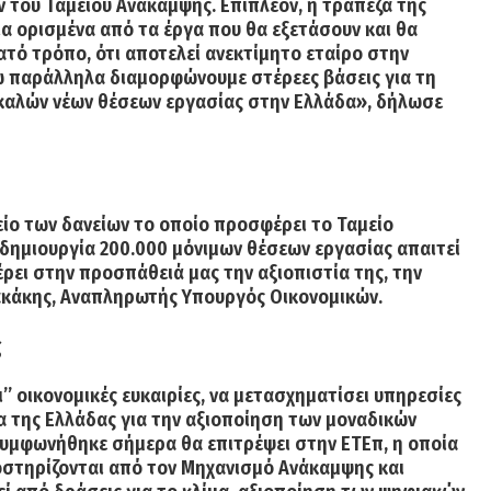
 του Ταμείου Ανάκαμψης. Επιπλέον, η τράπεζα της
ια ορισμένα από τα έργα που θα εξετάσουν και θα
ατό τρόπο, ότι
αποτελεί ανεκτίμητο εταίρο
στην
νώ παράλληλα διαμορφώνουμε στέρεες βάσεις για τη
 καλών νέων θέσεων εργασίας στην Ελλάδα», δήλωσε
ίο των δανείων το οποίο προσφέρει το Ταμείο
ν δημιουργία 200.000 μόνιμων θέσεων εργασίας
απαιτεί
ρει στην προσπάθειά μας την αξιοπιστία της, την
ακάκης, Αναπληρωτής Υπουργός Οικονομικών.
ς
’’ οικονομικές ευκαιρίες, να μετασχηματίσει υπηρεσίες
ια της Ελλάδας
για την αξιοποίηση των μοναδικών
συμφωνήθηκε σήμερα θα επιτρέψει στην ΕΤΕπ, η οποία
οστηρίζονται από τον Μηχανισμό Ανάκαμψης και