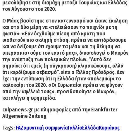
μεσολάβησε στη διαμάχη μεταξύ Τουρκίας και Ελλάδας
τον Αύγουστο του 2020.
Ο Μάας βασίστηκε στον κατευνασμό και έκανε έκκληση
και στα δύο μέρη να «τελειώσουν το παιχνίδι με τη
φωτιά». «Εάν δεχθούμε πίεση από κράτη που
υιοθετούν πιο σκληρή στάση, πρέπει να αντιδράσουμε
και να δείξουμε ότι έχουμε τα μέσα και τη θέληση να
υπερασπιστούμε τον εαυτό μας», δικαιολογεί ο Μακρόν
την ανάπτυξη των πολεμικών πλοίων.
“Αυτό δεν
σημαίνει ότι εμείς (η σύγκρουση) κλιμακώνουμε, αλλά
ότι κερδίζουμε σεβασμό”,
είπε ο Γάλλος Πρόεδρος. Δεν
έχει την εντύπωση ότι η Ελλάδα ήταν «πολεμική» το
καλοκαίρι του 2020.
«Οι Ευρωπαίοι πρέπει να φύγουν
από την αφέλειά τους»,
προειδοποίησε ο Μακρόν,
καταλήγει η εφημερίδα.
culpanews.gr
με πληροφορίες από την
Frankfurter
Allgemeine Zeitung
Tags:
FAZ
αμυντική συμφωνία
Γαλλία
Ελλάδα
Κυριάκος