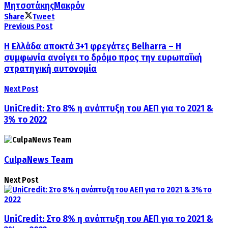
Μητσοτάκης
Μακρόν
Share
Tweet
Previous Post
Η Ελλάδα αποκτά 3+1 φρεγάτες Belharra – H
συμφωνία ανοίγει το δρόμο προς την ευρωπαϊκή
στρατηγική αυτονομία
Next Post
UniCredit: Στο 8% η ανάπτυξη του ΑΕΠ για το 2021 &
3% το 2022
CulpaNews Team
Next Post
UniCredit: Στο 8% η ανάπτυξη του ΑΕΠ για το 2021 &