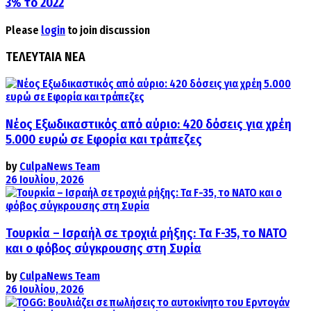
3% το 2022
Please
login
to join discussion
ΤΕΛΕΥΤΑΙΑ ΝΕΑ
Νέος Εξωδικαστικός από αύριο: 420 δόσεις για χρέη
5.000 ευρώ σε Εφορία και τράπεζες
by
CulpaNews Team
26 Ιουλίου, 2026
Τουρκία – Ισραήλ σε τροχιά ρήξης: Τα F-35, το ΝΑΤΟ
και ο φόβος σύγκρουσης στη Συρία
by
CulpaNews Team
26 Ιουλίου, 2026