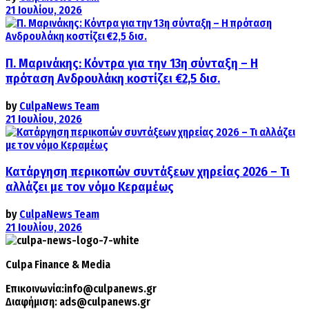
21 Ιουλίου, 2026
Π. Μαρινάκης: Κόντρα για την 13η σύνταξη – Η
πρόταση Ανδρουλάκη κοστίζει €2,5 δισ.
by
CulpaNews Team
21 Ιουλίου, 2026
Κατάργηση περικοπών συντάξεων χηρείας 2026 – Τι
αλλάζει με τον νόμο Κεραμέως
by
CulpaNews Team
21 Ιουλίου, 2026
Culpa
Finance & Media
Επικοινωνία:
info@culpanews.gr
Διαφήμιση:
ads@culpanews.gr