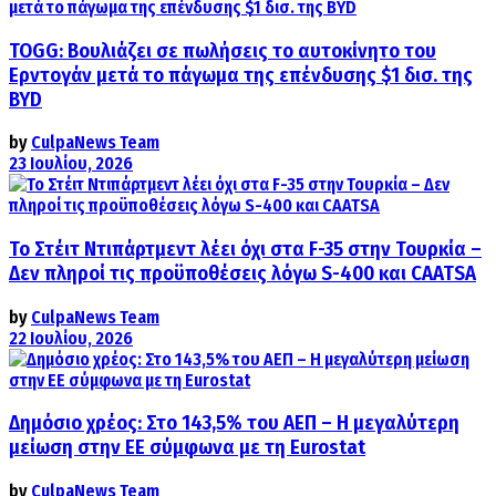
TOGG: Βουλιάζει σε πωλήσεις το αυτοκίνητο του
Ερντογάν μετά το πάγωμα της επένδυσης $1 δισ. της
BYD
by
CulpaNews Team
23 Ιουλίου, 2026
Το Στέιτ Ντιπάρτμεντ λέει όχι στα F-35 στην Τουρκία –
Δεν πληροί τις προϋποθέσεις λόγω S-400 και CAATSA
by
CulpaNews Team
22 Ιουλίου, 2026
Δημόσιο χρέος: Στο 143,5% του ΑΕΠ – Η μεγαλύτερη
μείωση στην ΕΕ σύμφωνα με τη Eurostat
by
CulpaNews Team