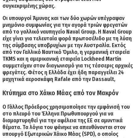
συγκεκριμένης χώρας.
Οι υπουργοί Άμυνας και των δύο χωρών υπέγραψαν
μνημόνιο συμφωνίας για την αγορά τριών φρεγατών
από το γαλλικό ναυπηγείο
Naval Group.
Η Naval Group
είχε γίνει για τελευταία φορά πρωτοσέλιδο με τη λύση
της σύμβασης υποβρυχίων με την Αυστραλία. Εκτός
από τον Γαλλικό Ναυτικό Όμιλο,
η γερμανική εταιρεία
TKMS και η αμερικανική εταιρεία Lockheed Martin
συμμετείχαν στον διαγωνισμό
για τις τέσσερις αρχικές
φρεγάτες. Φέτος η Ελλάδα έχει ήδη παραγγείλει 24
μαχητικά αεροσκάφη Rafale από την Dassault,
Κτύπημα στο Χάικο Μάας από τον Μακρόν
Ο Γάλλος Πρόεδρος χρησιμοποίησε την εμφάνισή του
στο πλευρό του Έλληνα Πρωθυπουργού για να
διαμαρτυρηθεί
για την αφέλεια της ΕΕ σε αμυντικά
θέματα
.
Τα λόγια του φάνηκε να απευθύνονται στον
υπουργό Εξωτερικών Χάικο Μάας (SPD),
ο οποίος