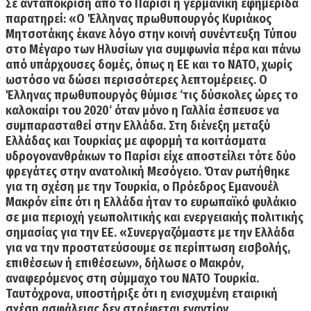
Σε ανταπόκριση από το Παρίσι η γερμανική εφημερίδα
παρατηρεί: «Ο Έλληνας πρωθυπουργός Κυριάκος
Μητσοτάκης έκανε λόγο στην κοινή συνέντευξη Τύπου
στο Μέγαρο των Ηλυσίων για συμφωνία πέρα και πάνω
από υπάρχουσες δομές, όπως η ΕΕ και το ΝΑΤΟ, χωρίς
ωστόσο να δώσει περισσότερες λεπτομέρειες.
Ο
Έλληνας πρωθυπουργός θύμισε ‘τις δύσκολες ώρες το
καλοκαίρι του 2020‘ όταν μόνο η Γαλλία έσπευσε να
συμπαρασταθεί στην Ελλάδα.
Στη διένεξη μεταξύ
Ελλάδας και Τουρκίας με αφορμή τα κοιτάσματα
υδρογονανθράκων το Παρίσι είχε αποστείλει τότε δύο
φρεγάτες στην ανατολική Μεσόγειο. Όταν ρωτήθηκε
για τη σχέση με την Τουρκία, ο Πρόεδρος Εμανουέλ
Μακρόν είπε ότι
η Ελλάδα ήταν το ευρωπαϊκό φυλάκιο
σε μια περιοχή γεωπολιτικής και ενεργειακής πολιτικής
σημασίας για την ΕΕ.
«Συνεργαζόμαστε με την Ελλάδα
για να την προστατεύσουμε σε περίπτωση εισβολής,
επιθέσεων ή επιθέσεων», δήλωσε ο Μακρόν,
αναφερόμενος στη σύμμαχο του ΝΑΤΟ Τουρκία.
Ταυτόχρονα, υποστήριξε ότι η ενισχυμένη εταιρική
σχέση ασφάλειας δεν στρέφεται εναντίον