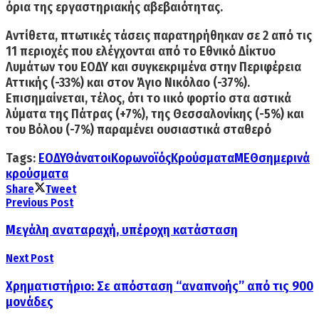
όρια της εργαστηριακής αβεβαιότητας.
Αντίθετα, πτωτικές τάσεις
παρατηρήθηκαν σε 2 από τις
11 περιοχές που ελέγχονται από το Εθνικό Δίκτυο
Λυμάτων του ΕΟΔΥ και συγκεκριμένα στην
Περιφέρεια
Αττικής (-33%)
και
στον Άγιο Νικόλαο (-37%)
.
Επισημαίνεται, τέλος, ότι το ιικό φορτίο στα αστικά
λύματα της
Πάτρας (+7%), της Θεσσαλονίκης (-5%) και
του Βόλου (-7%)
παραμένει ουσιαστικά σταθερό
Tags:
ΕΟΔΥ
Θάνατοι
Κορωνοϊός
Κρούσματα
ΜΕΘ
σημερινά
κρούσματα
Share
Tweet
Previous Post
Μεγάλη αναταραχή, υπέροχη κατάσταση
Next Post
Χρηματιστήριο: Σε απόσταση “αναπνοής” από τις 900
μονάδες