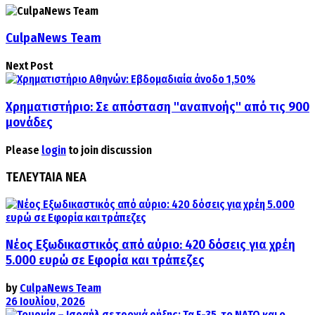
CulpaNews Team
Next Post
Χρηματιστήριο: Σε απόσταση "αναπνοής" από τις 900
μονάδες
Please
login
to join discussion
ΤΕΛΕΥΤΑΙΑ ΝΕΑ
Νέος Εξωδικαστικός από αύριο: 420 δόσεις για χρέη
5.000 ευρώ σε Εφορία και τράπεζες
by
CulpaNews Team
26 Ιουλίου, 2026