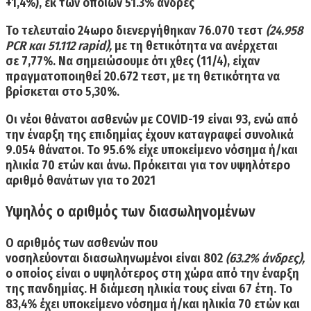
+1,4%)
, εκ των οποίων 51.3% άνδρες
Το τελευταίο 24ωρο διενεργήθηκαν
76.070 τεστ
(24.958
PCR και 51.112 rapid),
με τη θετικότητα να ανέρχεται
σε
7,77%.
Να σημειώσουμε ότι χθες (11/4), είχαν
πραγματοποιηθεί
20.672
τεστ, με τη θετικότητα να
βρίσκεται στο
5,30%.
Οι νέοι
θάνατοι ασθενών
με COVID-19
είναι 93
, ενώ από
την έναρξη της επιδημίας έχουν καταγραφεί
συνολικά
9.054 θάνατοι
. Το 95.6% είχε υποκείμενο νόσημα ή/και
ηλικία 70 ετών και άνω. Πρόκειται για τον υψηλότερο
αριθμό θανάτων για το 2021
Υψηλός ο αριθμός των διασωληνομένων
Ο αριθμός των ασθενών που
νοσηλεύονται
διασωληνωμένοι είναι 802
(63.2% άνδρες),
ο οποίος είναι ο υψηλότερος στη χώρα από την έναρξη
της πανδημίας. Η
διάμεση ηλικία τους είναι 67 έτη.
To
83,4% έχει υποκείμενο νόσημα ή/και ηλικία 70 ετών και