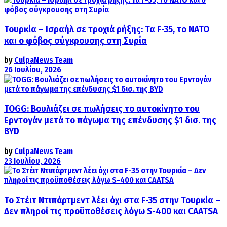
Τουρκία – Ισραήλ σε τροχιά ρήξης: Τα F-35, το ΝΑΤΟ
και ο φόβος σύγκρουσης στη Συρία
by
CulpaNews Team
26 Ιουλίου, 2026
TOGG: Βουλιάζει σε πωλήσεις το αυτοκίνητο του
Ερντογάν μετά το πάγωμα της επένδυσης $1 δισ. της
BYD
by
CulpaNews Team
23 Ιουλίου, 2026
Το Στέιτ Ντιπάρτμεντ λέει όχι στα F-35 στην Τουρκία –
Δεν πληροί τις προϋποθέσεις λόγω S-400 και CAATSA