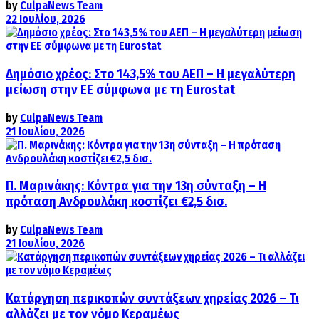
by
CulpaNews Team
22 Ιουλίου, 2026
Δημόσιο χρέος: Στο 143,5% του ΑΕΠ – Η μεγαλύτερη
μείωση στην ΕΕ σύμφωνα με τη Eurostat
by
CulpaNews Team
21 Ιουλίου, 2026
Π. Μαρινάκης: Κόντρα για την 13η σύνταξη – Η
πρόταση Ανδρουλάκη κοστίζει €2,5 δισ.
by
CulpaNews Team
21 Ιουλίου, 2026
Κατάργηση περικοπών συντάξεων χηρείας 2026 – Τι
αλλάζει με τον νόμο Κεραμέως