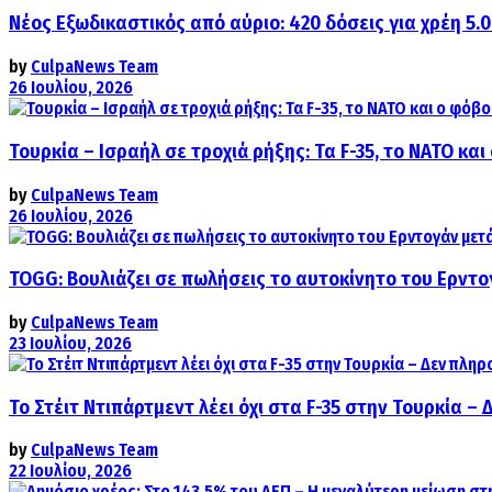
Νέος Εξωδικαστικός από αύριο: 420 δόσεις για χρέη 5.
by
CulpaNews Team
26 Ιουλίου, 2026
Τουρκία – Ισραήλ σε τροχιά ρήξης: Τα F-35, το ΝΑΤΟ κ
by
CulpaNews Team
26 Ιουλίου, 2026
TOGG: Βουλιάζει σε πωλήσεις το αυτοκίνητο του Ερντο
by
CulpaNews Team
23 Ιουλίου, 2026
Το Στέιτ Ντιπάρτμεντ λέει όχι στα F-35 στην Τουρκία –
by
CulpaNews Team
22 Ιουλίου, 2026