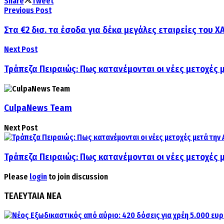
Share
Tweet
Previous Post
Στα €2 δισ. τα έσοδα για δέκα μεγάλες εταιρείες του Χ
Next Post
Τράπεζα Πειραιώς: Πως κατανέμονται οι νέες μετοχές 
CulpaNews Team
Next Post
Τράπεζα Πειραιώς: Πως κατανέμονται οι νέες μετοχές 
Please
login
to join discussion
ΤΕΛΕΥΤΑΙΑ ΝΕΑ