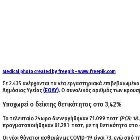
Medical photo created by freepik - www.freepik.com
Σε
2.435
ανέρχονται τα νέα εργαστηριακά επιβεβαιωμέν
Δημόσιας Υγείας
(ΕΟΔΥ)
. Ο συνολικός αριθμός των κρουσ
Υποχωρεί ο δείκτης θετικότητας στο 3,42%
Το τελευταίο 24ωρο διενεργήθηκαν
71.099
τεστ
(PCR: 18.
πραγματοποιήθηκαν 61.291 τεστ, με τη θετικότητα στο 4
Οι
νέοι θάνατοι
ασθενών με COVID-19 είναι
73,
ενώ από τη