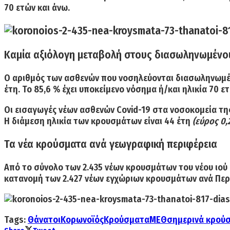
70 ετών και άνω.
Καμία αξιόλογη μεταβολή στους διασωληνωμένο
Ο αριθμός των ασθενών που νοσηλεύονται
διασωληνωμέ
έτη. Το 85,6 % έχει υποκείμενο νόσημα ή/και ηλικία 70 
Οι εισαγωγές νέων ασθενών Covid-19 στα νοσοκομεία της
Η διάμεση ηλικία των κρουσμάτων είναι 44 έτη
(εύρος 0,2
Τα νέα κρούσματα ανά γεωγραφική περιφέρεια
Από το σύνολο των 2.435 νέων κρουσμάτων του νέου ιού 
κατανομή των
2.427 νέων εγχώριων κρουσμάτων
ανά Περ
Tags:
Θάνατοι
Κορωνοϊός
Κρούσματα
ΜΕΘ
σημερινά κρού