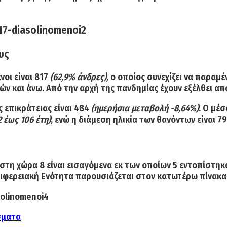
υς
νοι
είναι
817
(62,9% άνδρες),
ο οποίος συνεχίζει να παραμέν
ετών και άνω. Από την αρχή της πανδημίας έχουν
εξέλθει απ
 επικράτειας είναι
484
(ημερήσια μεταβολή -8,64%)
. Ο μέ
 έως 106 έτη)
, ενώ η διάμεση ηλικία των θανόντων είναι 7
στη χώρα 8 είναι εισαγόμενα εκ των οποίων 5 εντοπίστηκ
ιφερειακή Ενότητα παρουσιάζεται στον κατωτέρω πίνακα
σματα