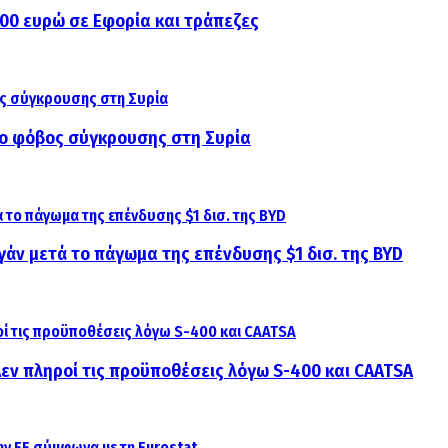
000 ευρώ σε Εφορία και τράπεζες
αι ο φόβος σύγκρουσης στη Συρία
γάν μετά το πάγωμα της επένδυσης $1 δισ. της BYD
 Δεν πληροί τις προϋποθέσεις λόγω S-400 και CAATSA