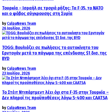
Τουρκία – Ισραήλ σε τροχιά ρήξης: Τα F-35, το ΝΑΤΟ
και ο φόβος σύγκρουσης στη Συρία
by
CulpaNews Team
26 Ιουλίου, 2026
TOGG: Βουλιάζει σε πωλήσεις το αυτοκίνητο του
Ερντογάν μετά το πάγωμα της επένδυσης $1 δισ. της
BYD
by
CulpaNews Team
23 Ιουλίου, 2026
Το Στέιτ Ντιπάρτμεντ λέει όχι στα F-35 στην Τουρκία –
Δεν πληροί τις προϋποθέσεις λόγω S-400 και CAATSA
by
CulpaNews Team