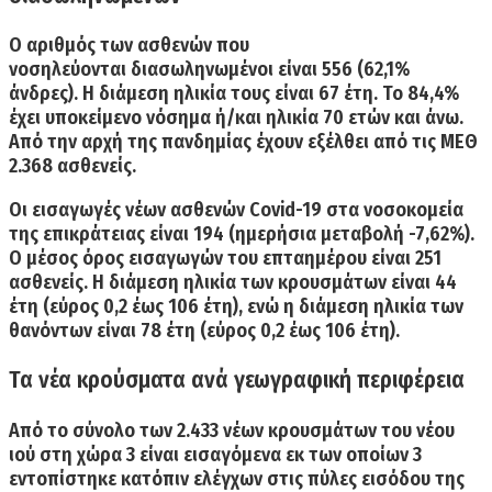
Ο αριθμός των ασθενών που
νοσηλεύονται
διασωληνωμένοι είναι 556
(62,1%
άνδρες). Η διάμεση ηλικία τους είναι 67 έτη. Το 84,4%
έχει υποκείμενο νόσημα ή/και ηλικία 70 ετών και άνω.
Από την αρχή της πανδημίας έχουν
εξέλθει από τις ΜΕΘ
2.368 ασθενείς.
Οι
εισαγωγές νέων ασθενών Covid-19
στα νοσοκομεία
της επικράτειας είναι
194
(ημερήσια μεταβολή -7,62%).
Ο μέσος όρος εισαγωγών του επταημέρου είναι 251
ασθενείς. Η διάμεση ηλικία των κρουσμάτων είναι 44
έτη (εύρος 0,2 έως 106 έτη), ενώ η διάμεση ηλικία των
θανόντων είναι 78 έτη (εύρος 0,2 έως 106 έτη).
Τα νέα κρούσματα ανά γεωγραφική περιφέρεια
Από το σύνολο των 2.433 νέων κρουσμάτων του νέου
ιού στη χώρα 3 είναι εισαγόμενα εκ των οποίων 3
εντοπίστηκε κατόπιν ελέγχων στις πύλες εισόδου της