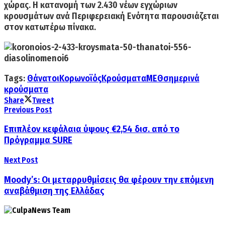
χώρας. Η κατανομή των 2.430 νέων εγχώριων
κρουσμάτων ανά Περιφερειακή Ενότητα παρουσιάζεται
στον κατωτέρω πίνακα.
Tags:
Θάνατοι
Κορωνοϊός
Κρούσματα
ΜΕΘ
σημερινά
κρούσματα
Share
Tweet
Previous Post
Eπιπλέον κεφάλαια ύψους €2,54 δισ. από το
Πρόγραμμα SURE
Next Post
Moody’s: Οι μεταρρυθμίσεις θα φέρουν την επόμενη
αναβάθμιση της Ελλάδας