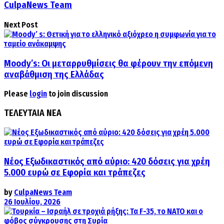
CulpaNews Team
Next Post
Moody’s: Οι μεταρρυθμίσεις θα φέρουν την επόμενη
αναβάθμιση της Ελλάδας
Please
login
to join discussion
ΤΕΛΕΥΤΑΙΑ ΝΕΑ
Νέος Εξωδικαστικός από αύριο: 420 δόσεις για χρέη
5.000 ευρώ σε Εφορία και τράπεζες
by
CulpaNews Team
26 Ιουλίου, 2026