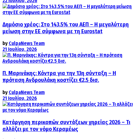
22 Ιουλίου, 2026
Δημόσιο χρέος: Στο 143,5% του ΑΕΠ – Η μεγαλύτερη
μείωση στην ΕΕ σύμφωνα με τη Eurostat
by
CulpaNews Team
21 Ιουλίου, 2026
Π. Μαρινάκης: Κόντρα για την 13η σύνταξη – Η
πρόταση Ανδρουλάκη κοστίζει €2,5 δισ.
by
CulpaNews Team
21 Ιουλίου, 2026
Κατάργηση περικοπών συντάξεων χηρείας 2026 – Τι
αλλάζει με τον νόμο Κεραμέως